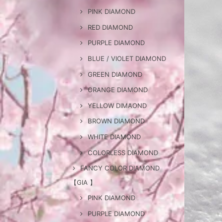
PINK DIAMOND
RED DIAMOND
PURPLE DIAMOND
BLUE / VIOLET DIAMOND
GREEN DIAMOND
ORANGE DIAMOND
YELLOW DIMAOND
BROWN DIAMOND
WHITE DIAMOND
COLORLESS DIAMOND
FANCY COLOR DIAMOND
【GIA 】
PINK DIAMOND
PURPLE DIAMOND