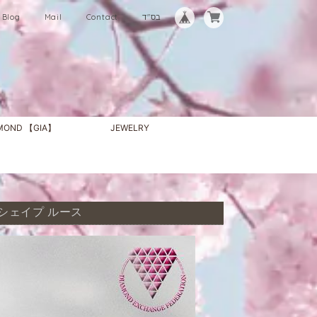
Blog
Mail
Contact
בס"ד
AMOND 【GIA】
JEWELRY
 ペアシェイプ ルース