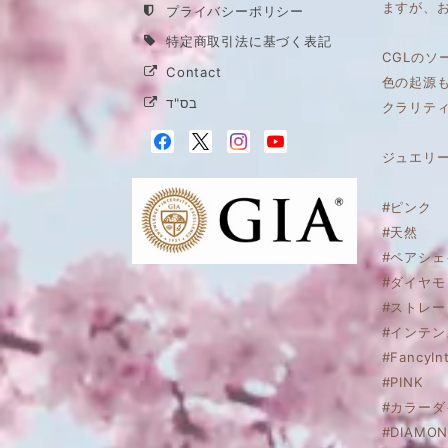
ますが、
プライバシーポリシー
特定商取引法に基づく表記
CGLのソ
Contact
色の起源
בס"ד
クラリテ
ジュエリ
#ピンク
#天然
#ペアシェ
#ダイヤモ
#ストレー
#インテン
#FancyIn
#PINK
#カラー
#DIAMON