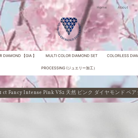
Home
About
R DIAMOND 【GIA 】
MULTI COLOR DIAMOND SET
COLORLESS DI
PROCESSING (ジュエリー加工）
41 ct Fancy Intense Pink VS2 天然 ピンク ダイヤモンド