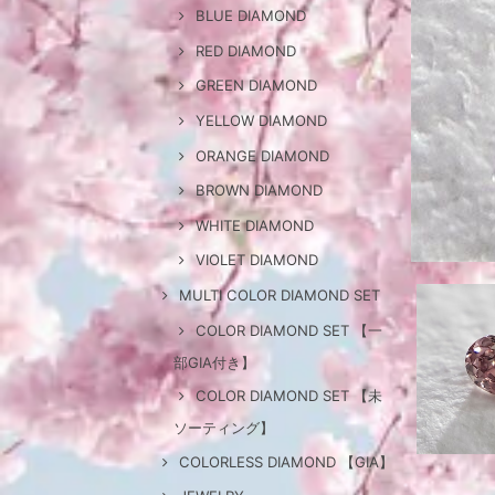
BLUE DIAMOND
RED DIAMOND
GREEN DIAMOND
YELLOW DIAMOND
ORANGE DIAMOND
BROWN DIAMOND
WHITE DIAMOND
VIOLET DIAMOND
MULTI COLOR DIAMOND SET
COLOR DIAMOND SET 【一
部GIA付き】
COLOR DIAMOND SET 【未
ソーティング】
COLORLESS DIAMOND 【GIA】