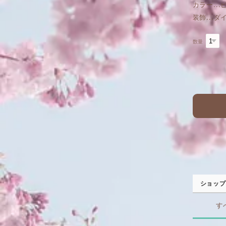
カラー...
装飾...
数量
ショップ
す