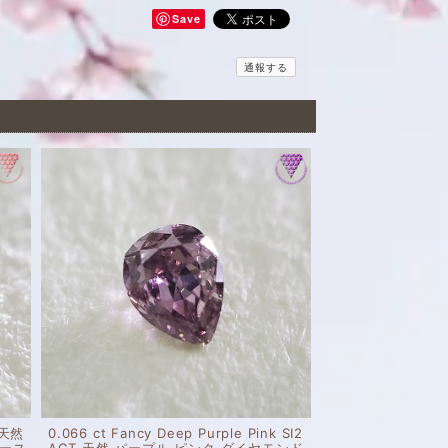
Save
通報する
2 天然
0.066 ct Fancy Deep Purple Pink SI2