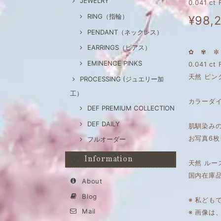
JEWELRY
0.041 c
RING（指輪）
¥98,
PENDANT（ネックレス）
EARRINGS（ピアス）
✿ ✾ ✼
EMINENCE PINKS
0.041 ct 
天然 ピン
PROCESSING (ジュエリー加
工）
カラーダ
DEF PREMIUM COLLECTION
DEF DAILY
肌馴染みの
お写真6枚目
フルオーダー
Information
天然 ルー
国内在庫
About
Blog
※ 私ども
Mail
※ 画像