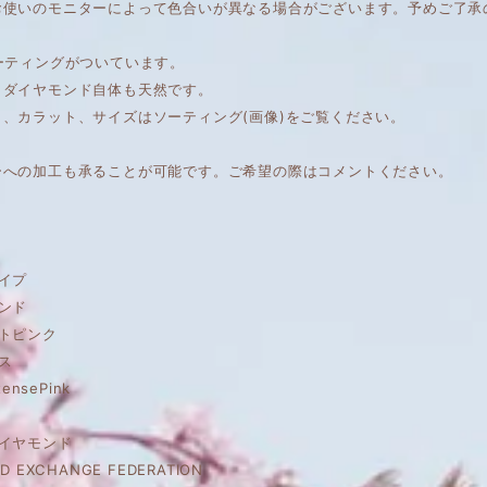
お使いのモニターによって色合いが異なる場合がございます。予めご了承
ーティングがついています。
もダイヤモンド自体も天然です。
ィ、カラット、サイズはソーティング(画像)をご覧ください。
ーへの加工も承ることが可能です。ご希望の際はコメントください。
イプ
ンド
トピンク
ス
tensePink
ダイヤモンド
D EXCHANGE FEDERATION