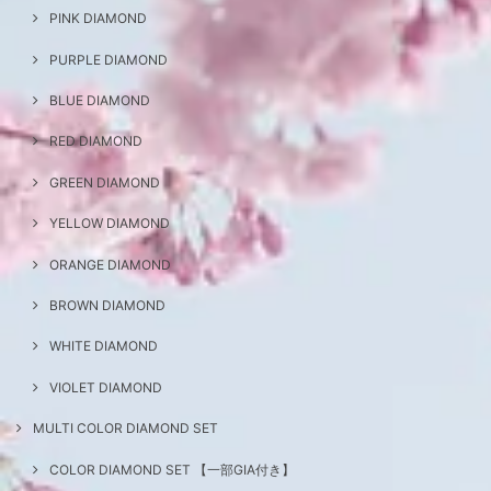
PINK DIAMOND
PURPLE DIAMOND
BLUE DIAMOND
RED DIAMOND
GREEN DIAMOND
YELLOW DIAMOND
ORANGE DIAMOND
BROWN DIAMOND
WHITE DIAMOND
VIOLET DIAMOND
MULTI COLOR DIAMOND SET
COLOR DIAMOND SET 【一部GIA付き】