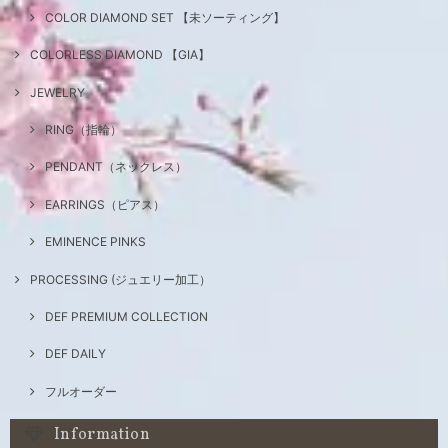
COLOR DIAMOND SET 【未ソーティング】
COLORLESS DIAMOND 【GIA】
JEWELRY
RING（指輪）
PENDANT（ネックレス）
EARRINGS（ピアス）
EMINENCE PINKS
PROCESSING (ジュエリー加工）
DEF PREMIUM COLLECTION
DEF DAILY
フルオーダー
Information