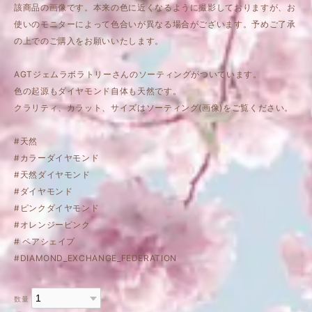
該商品の画像です。本来の色に近くなるように撮影しておりますが、お
使いのモニターによって色合いが異なる場合がございます。予めご了承
の上でのご購入をお願いいたします。
AGTジェムラボラトリーさんのソーティングがついています。
色の起源もダイヤモンド自体も天然です。
クラリティ、カラット、サイズはソーティング(画像)をご覧ください。
#天然
#カラーダイヤモンド
#天然ダイヤモンド
#ダイヤモンド
#ピンクダイヤモンド
#オレンジーピンク
# ペアシェイプ
#DIAMOND_EXCHANGE_FEDERATION
数量