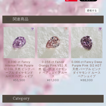
通報する
関連商品
0.090 ct Fancy
0.056 ct Fancy
0.066 ct Fancy Deep
Intense Pink Purple
Orangy Pink VS2 天
Purple Pink SI2 AGT
I2 CGL 天然 ピンク パ
然 ピンク ダイヤモン
天然 パープル ピンク
ープル ダイヤモンド
ド ペアシェイプ ルー
ダイヤモンド ルース
ルース ペアシェイプ
ス
ペアシェイプ
¥55,500
¥61,000
¥88,000
Category