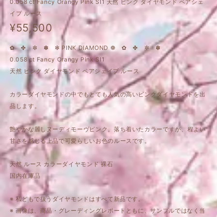
0.058 ct Fancy Orangy Pink SI1 天然 ピンク ダイヤモンド ペアシェ
イプ ルース
¥55,500
✿ ✤ ✼ ✽ ✻ PINK DIAMOND ❁ ✿ ✤ ✼ ✽
0.058 ct Fancy Orangy Pink SI1
天然 ピンク ダイヤモンド ペアシェイプ ルース
カラーダイヤモンドの中でもとても人気の高いピンクダイヤモンドを出
品します。
艶やかな麗しヌーディモーヴピンク。落ち着いたカラーですが、程よい
甘さを感じる上品で可愛らしいお色のルースです。
天然 ルース カラーダイヤモンド 裸石
国内在庫品
※ 私どもで扱うダイヤモンドはすべて新品です。
※ 画像は、商品・グレーディングレポートともに、サンプルではなく当