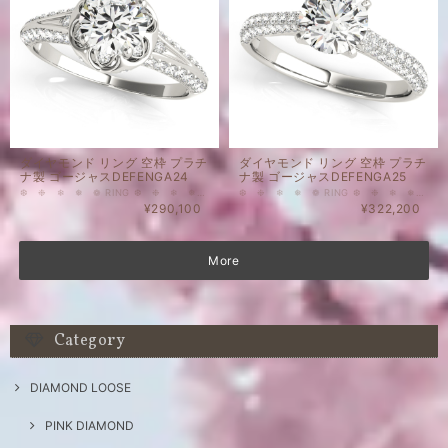
ダイヤモンド リング 空枠 プラチ
ダイヤモンド リング 空枠 プラチ
ナ製 ゴージャスDEFENGA24
ナ製 ゴージャスDEFENGA25
❆ ❉ ❄ ❅ ❁ RING ❆ ❉ ❄ ❅ ❁ こちらはメインストーンなし、脇石付のリングの空枠です。 HALOタイプ（取り巻きタイプ）のとてもゴージャスなタイプのプラチナ製の空枠となります。 メインストーン0.5 ct Round 用リング枠 脇石について 10 - 0.005ct Round 34 - 0.006ct Round 天然ダイヤモンド カラー ： Gカラーアップ クラリティ： VSアップ 重量(メインストーンなし・脇石込）：3.89 g ❂表示価格は脇石代込みの空枠のお値段となります。（メインストーン別） ❂空枠のみのご購入も可能でございます。 ❂空枠とメインストーンを同時にお購入いただいた場合には、お石のセッティングを無料にて承ります。
❆ ❉ ❄ ❅ ❁ RING ❆ ❉ ❄ ❅ ❁ こちらはメインストーンなし、脇石付のリングの空枠です。 HALOタイプ（取り巻きタイプ）のとてもゴージャスなタイプのプラチナ製の空枠となります。 メインストーン1.0 ct Round 用リング枠 脇石について 20 - 0.005ct Round 50 - 0.006ct Round 2 - 0.01ct Round 天然ダイヤモンド カラー ： Gカラーアップ クラリティ： VSアップ 重量(メインストーンなし・脇石込）：3.12 g ❂表示価格は脇石代込みの空枠のお値段となります。（メインストーン別） ❂空枠のみのご購入も可能でございます。 ❂空枠とメインストーンを同時にお購入いただいた場合には、お石のセッティングを無料にて承ります。
¥290,100
¥322,200
More
Category
DIAMOND LOOSE
PINK DIAMOND