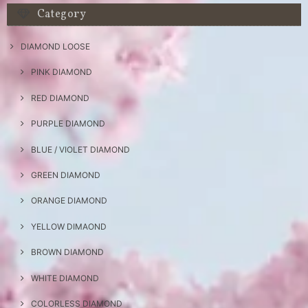
Category
DIAMOND LOOSE
PINK DIAMOND
RED DIAMOND
PURPLE DIAMOND
BLUE / VIOLET DIAMOND
GREEN DIAMOND
ORANGE DIAMOND
YELLOW DIMAOND
BROWN DIAMOND
WHITE DIAMOND
COLORLESS DIAMOND