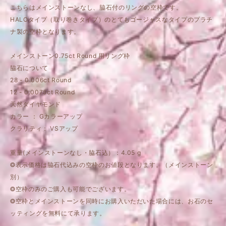
こちらはメインストーンなし、脇石付のリングの空枠です。
HALOタイプ（取り巻きタイプ）のとてもゴージャスなタイプのプラチ
ナ製の空枠となります。
メインストーン0.75ct Round 用リング枠
脇石について
28 - 0.006ct Round
12 - 0.0075ct Round
天然ダイヤモンド
カラー ： Gカラーアップ
クラリティ： VSアップ
重量(メインストーンなし・脇石込）：4.05 g
❂表示価格は脇石代込みの空枠のお値段となります。（メインストーン
別）
❂空枠のみのご購入も可能でございます。
❂空枠とメインストーンを同時にお購入いただいた場合には、お石のセ
ッティングを無料にて承ります。