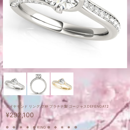
ダイヤモンド リング 空枠 プラチナ製 ゴージャスDEFENGA12
¥292,100
❆ ❉ ❄ ❅ ❁ RING ❆ ❉ ❄ ❅ ❁