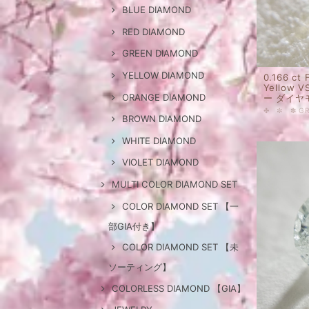
BLUE DIAMOND
RED DIAMOND
GREEN DIAMOND
YELLOW DIAMOND
0.166 ct 
Yellow
ORANGE DIAMOND
ー ダイヤ
BROWN DIAMOND
WHITE DIAMOND
VIOLET DIAMOND
MULTI COLOR DIAMOND SET
COLOR DIAMOND SET 【一
部GIA付き】
COLOR DIAMOND SET 【未
ソーティング】
COLORLESS DIAMOND 【GIA】