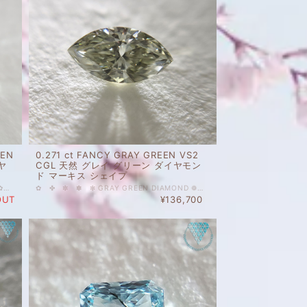
EEN
0.271 ct FANCY GRAY GREEN VS2
ヤ
CGL 天然 グレイ グリーン ダイヤモン
ド マーキス シェイプ
✤ ✼ ✽ ✻ GRAY GREEN DIAMOND ❁ ✿ ✾ ✥ 0.406 ct FANCY DARK GRAY GREEN SI2 CGL 天然 グレー グリーン ダイヤモンド ルース クッションシェイプ シャビーな深緑。幻想的でもあり、アンティークなイメージでもあり。 0.4ctとサイズもある、濃いめで、リングにもペンダントトップにも良さそうなルースです。 その他ご質問等ございましたら、どうぞお気軽にお問い合わせください。 天然 ルース カラーダイヤモンド 裸石 国内在庫品 ※ 私どもで扱うダイヤモンドはすべて新品です。 ※ 画像は、商品・グレーディングレポートともに、サンプルではなく当該商品の画像です。本来の色に近くなるように撮影しておりますが、お使いのモニターによって色合いが異なる場合がございます。予めご了承の上でのご購入をお願いいたします。 CGL（中央宝石研究所）のソーティングがついています。 色の起源もダイヤモンド自体も天然です。 クラリティ、カラットはソーティング(画像)をご覧ください。 #クッションシェイプ #グリーン #天然 #ダイヤモンド #GRAYGREEN #GREEN #FANCYDARK
✿ ✤ ✼ ✽ ✻ GRAY GREEN DIAMOND ❁ ✿ ✤ ✼ ✽ 0.271 ct FANCY GRAY GREEN VS2 CGL 天然 グレイ グリーン ダイヤモンド マーキス シェイプ YELLOWISH がつくことの多いグリーンダイヤですが、その中でこのルースはGRAY GREEN。落ち着いたモスグリーン、サイズのほど良いマーキス シェイプ、透明感ときらきらのあるダンディエレガントなルースです。 リングにも、ペンダントにも。 その他ご質問等ございましたら、どうぞお気軽にお問い合わせください。 天然 ルース カラーダイヤモンド 裸石 国内在庫品 ※ 私どもで扱うダイヤモンドはすべて新品です。 ※ 画像は、商品・グレーディングレポートともに、サンプルではなく当該商品の画像です。本来の色に近くなるように撮影しておりますが、お使いのモニターによって色合いが異なる場合がございます。予めご了承の上でのご購入をお願いいたします。 CGLのソーティングがついております。 色の起源もダイヤモンド自体も天然です。 クラリティ、カラットはソーティング(画像)をご覧ください。 ＃グリーン ＃天然 ＃ダイヤモンド ＃天然ダイヤモンド ＃Fancy ＃Gray ＃Green ＃マーキス ＃Diamond_Exchange_Federation
OUT
¥136,700