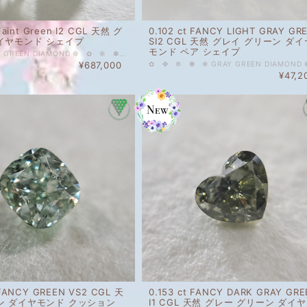
 Faint Green I2 CGL 天然 グ
0.102 ct FANCY LIGHT GRAY GR
イヤモンド シェイプ
SI2 CGL 天然 グレイ グリーン ダイ
モンド ペア シェイプ
✿ ✤ ✼ ✻ GREEN DIAMOND ❁ ✿ ✼ ✽ 中央宝石研究所 さん ソーティング 付 1.064 ct Faint Green I2 CGL 天然 グリーン ダイヤモンド シェイプ 人気上昇中のカラーダイヤモンドを出品しております。 1ct アップ、ほんのりストレートグリーンのダイヤモンド。 全くのカラーレスではなくとても淡いけれどブルーやグリーンを感じるピュアな印象の大粒ルースです。 ご質問等ございましたら、どうぞお気軽にお問い合わせください。 天然 ルース カラーダイヤモンド 裸石 国内在庫品 ※ 私どもで扱うダイヤモンドはすべて新品です。 ※ 画像は、商品・グレーディングレポートともに、サンプルではなく当該商品の画像です。本来の色に近くなるように撮影しておりますが、お使いのモニターによって色合いが異なる場合がございます。予めご了承の上でのご購入をお願いいたします。 CGLソーティング付 色の起源もダイヤモンド自体も天然です。 グレード詳細はレポート画像をご覧ください。 #1ct #天然 #天然ダイヤモンド #ダイヤモンド #クッションシェイプ #Faint #グリーンダイヤモンド #ストレートグリーン #緑 #純色 #GREEN #GIA #DIAMONDEXCHANGEFEDERATION
¥687,000
¥47,2
 FANCY GREEN VS2 CGL 天
0.153 ct FANCY DARK GRAY GR
ン ダイヤモンド クッション
I1 CGL 天然 グレー グリーン ダイ