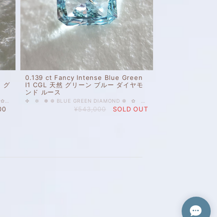
0.139 ct Fancy Intense Blue Green
ー グ
I1 CGL 天然 グリーン ブルー ダイヤモ
ンド ルース
✿ ✾ ✥ ✤ ✼ ✽ COLOR DIAMOND ❁ ✿ ✾ ✥ ✤ ✼ 0.249 ct FANCY LIGHT BLUE GREEN VS1 CGL ソーティング 付き OVAL 天然 ブルー グリーン ダイヤモンド 人気上昇中のカラーダイヤモンドを格安で出品します。 ミントグリーンのような爽快感のある色。白砂のビーチの浅瀬のように美しく透き通ったルースです。中に色とりどりのサンゴとお魚が見えてきそうです。 ご質問等ございましたら、どうぞお気軽にお問い合わせください。 天然 ルース カラーダイヤモンド 裸石 国内在庫品 ※ 私どもで扱うダイヤモンドはすべて新品です。 ※ 画像は、商品・グレーディングレポートともに、サンプルではなく当該商品の画像です。本来の色に近くなるように撮影しておりますが、お使いのモニターによって色合いが異なる場合がございます。予めご了承の上でのご購入をお願いいたします。 CGLのソーティングがついております。 色の起源もダイヤモンド自体も天然です。 クラリティ、カラットはソーティング(画像)をご覧ください。 ＃天然 ＃ダイヤモンド ＃Fancy ＃Blue ＃Green ＃DiamondExchangeFederation
✤ ✼ ✽ ❁ BLUE GREEN DIAMOND ❁ ✿ ✾ ✥ 0.139 ct Fancy Intense Blue Green I1 CGL 天然 グリーン ブルー ダイヤモンド ルース 処理なし天然、0.1ct UPのブルーグリーンダイヤモンド。 爽やかな風の吹き抜ける初夏のすがすがしい海のように光を感じるマリンブルーグリーンです。 天然 ルース カラーダイヤモンド 裸石 国内在庫品 ※ 私どもで扱うダイヤモンドはすべて新品です。 ※ 画像は、商品・グレーディングレポートともに、サンプルではなく当該商品の画像です。本来の色に近くなるように自然光で撮影しておりますが、お使いのモニターによって色合いが異なる場合がございます。予めご了承の上でのご購入をお願いいたします。 CGLのソーティングがついています。 色の起源もダイヤモンド自体も天然です。 クラリティ、カラットはソーティング(画像)をご覧ください。
00
¥543,000
SOLD OUT