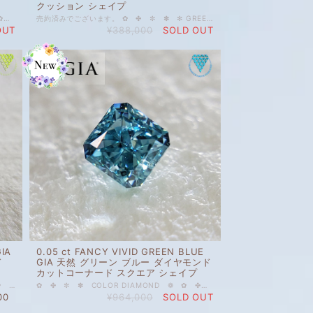
クッション シェイプ
✤ ✼ ✽ ✻ GRAY GREEN DIAMOND ❁ ✿ ✾ ✥ 0.153 ct FANCY DARK GRAY GREEN I1 CGL 天然 グレー グリーン ダイヤモンド ルース ハート シェイプ 0.153 ctとサイズも丁度良く、濃いお色で、リングにもペンダントトップにも良さそうなルースです。 その他ご質問等ございましたら、どうぞお気軽にお問い合わせください。 天然 ルース カラーダイヤモンド 裸石 国内在庫品 ※ 私どもで扱うダイヤモンドはすべて新品です。 ※ 画像は、商品・グレーディングレポートともに、サンプルではなく当該商品の画像です。本来の色に近くなるように撮影しておりますが、お使いのモニターによって色合いが異なる場合がございます。予めご了承の上でのご購入をお願いいたします。 CGL（中央宝石研究所）のソーティングがついています。 色の起源もダイヤモンド自体も天然です。 クラリティ、カラットはソーティング(画像)をご覧ください。 #クッションシェイプ #グリーン #天然 #ダイヤモンド #GRAYGREEN #GREEN #Heart #ハート #FANCYDARK
売約済みでございます。 ✿ ✤ ✼ ✽ ✻ GREEN DIAMOND ❁ ✿ ✤ ✼ ✽ 中央宝石研究所 さん ソーティング 付 0.043 ct FANCY INTENSE GREEN VS2 CGL 天然 グリーン ダイヤモンド クッション シェイプ 人気上昇中のカラーダイヤモンドを出品しております。 ストレートインテンスグリーンのダイヤモンド。純色緑。 出逢うのがなかなか困難なお色だと思います。 なんとなくノスタルジックであり、モダンであり、癒されるような緑色。 ご質問等ございましたら、どうぞお気軽にお問い合わせください。 天然 ルース カラーダイヤモンド 裸石 国内在庫品 ※ 私どもで扱うダイヤモンドはすべて新品です。 ※ 画像は、商品・グレーディングレポートともに、サンプルではなく当該商品の画像です。本来の色に近くなるように撮影しておりますが、お使いのモニターによって色合いが異なる場合がございます。予めご了承の上でのご購入をお願いいたします。 CGLソーティング付 色の起源もダイヤモンド自体も天然です。 グレード詳細はレポート画像をご覧ください。 #天然 #天然ダイヤモンド #ダイヤモンド #クッションシェイプ #INTENSE #FANCYINTENSE #グリーンダイヤモンド #ストレートグリーン #緑 #純色 #GREEN #GIA #DIAMONDEXCHANGEFEDERATION
OUT
¥388,000
SOLD OUT
GIA
0.05 ct FANCY VIVID GREEN BLUE
ド
GIA 天然 グリーン ブルー ダイヤモンド
カットコーナード スクエア シェイプ
✤ ✼ ✽ GREEN YELLOW DIAMOND ❁ ✿ ✾ ✥ 0.26 ct Fancy Green Yellow SI1 GIA 天然 グリーン イエロー ダイヤモンド ルース 人気上昇中のカラーダイヤモンドを格安価格で出品しております。 爽やかで優しい印象のグリーンイエロー。お色は若苗色と若草色の中間あたりで、陽の光を浴びてきらきらと輝く若苗のようです。 裸眼で見た感じは、お写真より黄緑に見えます。 天然 ルース カラーダイヤモンド 裸石 国内在庫品 ※ 私どもで扱うダイヤモンドはすべて新品です。 ※ 画像は、商品・グレーディングレポートともに、サンプルではなく当該商品の画像です。本来の色に近くなるように撮影しておりますが、お使いのモニターによって色合いが異なる場合がございます。予めご了承の上でのご購入をお願いいたします。 GIAグレーディングレポートがついています。 色の起源もダイヤモンド自体も天然です。 クラリティ、カラットはソーティング(画像)をご覧ください。 #0.2ct #天然 #ダイヤモンド #天然ダイヤモンド #Fancy #クッション #グリーン #GREEN #イエロー #GIA #DIAMONDEXCHANGEFEDERATION
✿ ✤ ✼ ✽ COLOR DIAMOND ❁ ✿ ✤ ✼ GIAレポート付 0.05 ct FANCY VIVID GREEN BLUE GIA 天然 グリーン ブルー ダイヤモンド カットコーナード スクエア シェイプ 厳選したカラーの高品質ダイヤモンドです。 処理なし天然、ネオンカラーのヴィヴィッドグリーンブルーダイヤモンド。常夏の明るい海のように光を感じるコバルトグリーンブルーです。 とっても贅沢ですが、探してもすぐに出会えるお石ではなさそうです。 ルースが小さいので、クラリティグレードがありませんが、SI2あたりかと思います。 ご質問等ございましたら、どうぞお気軽にお問い合わせください。 天然 ルース カラーダイヤモンド 裸石 国内在庫品 ※ 私どもで扱うダイヤモンドはすべて新品です。 ※ 画像は、商品・グレーディングレポートともに、サンプルではなく当該商品の画像です。本来の色に近くなるように撮影しておりますが、お使いのモニターによって色合いが異なる場合がございます。予めご了承の上でのご購入をお願いいたします。 ハイクオリティー 【GIAレポート付】 色の起源もダイヤモンド自体も天然です。 グレード詳細はレポート画像をご覧ください。 #天然 #天然ダイヤモンド #ダイヤモンド #スクエアシェイプ #INTENSE #FANCYINTENSE #ブルーダイヤモンド #グリーンブルー #グリーン #ブルー #GREENBLUE #BLUE #DIAMONDEXCHANGEFEDERATION
00
¥964,000
SOLD OUT