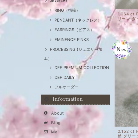
JEWELRY
RING（指輪）
1.064 ct
リーン ダ
PENDANT（ネックレス）
EARRINGS（ピアス）
EMINENCE PINKS
PROCESSING (ジュエリー加
工）
DEF PREMIUM COLLECTION
DEF DAILY
フルオーダー
Information
About
Blog
0.152 ct
Mail
然 グリー