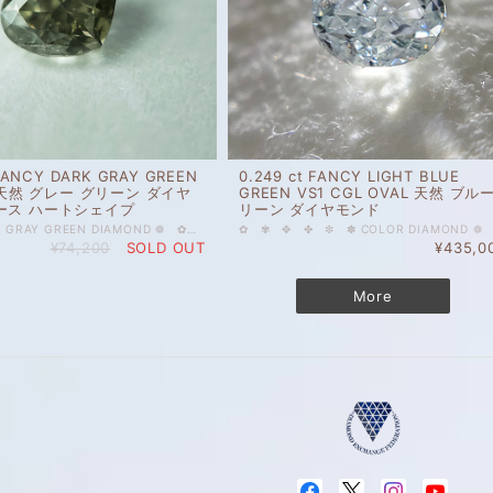
 FANCY DARK GRAY GREEN
0.249 ct FANCY LIGHT BLUE
L 天然 グレー グリーン ダイヤ
GREEN VS1 CGL OVAL 天然 ブル
ース ハートシェイプ
リーン ダイヤモンド
✤ ✼ ✽ ✻ GRAY GREEN DIAMOND ❁ ✿ ✾ ✥ 0.119 ct FANCY DARK GRAY GREEN SI2 CGL 天然 グレー グリーン ダイヤモンド ルース ハートシェイプ 深緑。満月の月明かりに照らされた針葉樹林の森のようなカラーイメージのお色です。幻想的なお色と、整ったハートシェイプが魅力的なルースです。 その他ご質問等ございましたら、どうぞお気軽にお問い合わせください。 天然 ルース カラーダイヤモンド 裸石 国内在庫品 ※ 私どもで扱うダイヤモンドはすべて新品です。 ※ 画像は、商品・グレーディングレポートともに、サンプルではなく当該商品の画像です。本来の色に近くなるように撮影しておりますが、お使いのモニターによって色合いが異なる場合がございます。予めご了承の上でのご購入をお願いいたします。 #ハート #グリーン #天然 #ダイヤモンド #GRAYGREEN #GREEN #FANCYDARK #DIAMOND EXCHANGE FEDERATION
¥74,200
SOLD OUT
¥435,0
More