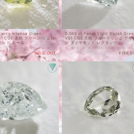
Fancy Intense Green
0.049 ct Fancy Light Bluish Gre
 VS1 CGL 天然 グリーン イエロ
VS1 CGL 天然 ブルーイッシュ グリ
モンド ルース
ン ダイヤモンド レクタングル
✤ ✼ ✽ GREEN YELLOW DIAMOND ❁ ✿ ✾ ✥ 0.166 ct Fancy Intense Green Yellow VS1 CGL 天然 グリーン イエロー ダイヤモンド ルース 人気上昇中のカラーダイヤモンドを格安価格で出品しております。 ぱっとしたグリーンとイエローの丁度間。グリーンに感じたり、イエローーに感じたり。明るくキラキラ輝くユニークなルースです。 天然 ルース カラーダイヤモンド 裸石 国内在庫品 ※ 私どもで扱うダイヤモンドはすべて新品です。 ※ 画像は、商品・グレーディングレポートともに、サンプルではなく当該商品の画像です。本来の色に近くなるように撮影しておりますが、お使いのモニターによって色合いが異なる場合がございます。予めご了承の上でのご購入をお願いいたします。 CGL（中央宝石研究所さん）のソーティングがついています。 色の起源もダイヤモンド自体も天然です。 クラリティ、カラットはソーティング(画像)をご覧ください。 #天然 #ダイヤモンド #天然ダイヤモンド #FancyIntense #ペアシェイプ #グリーン #GREEN #イエロー #CGL #DIAMONDEXCHANGEFEDERATION カラー...イエロー 装飾...ダイヤモンド
¥118,000
SOLD OUT
¥139,0