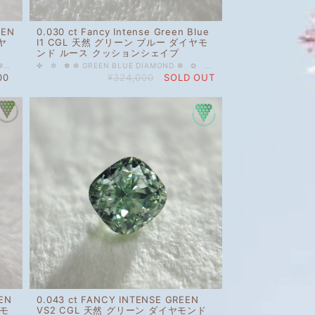
EEN
0.030 ct Fancy Intense Green Blue
ヤ
I1 CGL 天然 グリーン ブルー ダイヤモ
ンド ルース クッションシェイプ
✿ ✤ ✼ ✽ ✻ GRAY GREEN DIAMOND ❁ ✿ ✤ ✼ ✽ 0.102 ct FANCY LIGHT GRAY GREEN SI2 CGL 天然 グレイ グリーン ダイヤモンド ペア シェイプ 何とも言えない柔らかなモスグリーン。グレイを割合強く感じ、シャビーで幻想的です。雫のようにコロンと丸いペアシェイプ、きらきらのあり妖精の森の朝露のようなイメージのルースです。 その他ご質問等ございましたら、どうぞお気軽にお問い合わせください。 天然 ルース カラーダイヤモンド 裸石 国内在庫品 ※ 私どもで扱うダイヤモンドはすべて新品です。 ※ 画像は、商品・グレーディングレポートともに、サンプルではなく当該商品の画像です。本来の色に近くなるように撮影しておりますが、お使いのモニターによって色合いが異なる場合がございます。予めご了承の上でのご購入をお願いいたします。 CGLのソーティングがついております。 色の起源もダイヤモンド自体も天然です。 クラリティ、カラットはソーティング(画像)をご覧ください。 ＃グリーン ＃天然 ＃ダイヤモンド ＃天然ダイヤモンド ＃FancyLight ＃Gray ＃Green ＃ペアシェイプ ＃Diamond_Exchange_Federation カラー...グリーン 装飾...ダイヤモンド
✤ ✼ ✽ ❁ GREEN BLUE DIAMOND ❁ ✿ ✾ ✥ 0.030 ct Fancy Intense Green Blue I1 CGL 天然 グリーン ブルー ダイヤモンド ルース クッションシェイプ 色起源天然、グレードはインテンスですが、ほぼVIVIDな濃厚グリーンブルーのダイヤモンド。 光を受けて輝く熱帯魚のような鮮やかなコバルトカラーです。 小粒でI1ですが、きらきら感のあるとても美しいルースです。 天然 ルース カラーダイヤモンド 裸石 国内在庫品 ※ 私どもで扱うダイヤモンドはすべて新品です。 ※ 画像は、商品・グレーディングレポートともに、サンプルではなく当該商品の画像です。本来の色に近くなるように撮影しておりますが、お使いのモニターによって色合いが異なる場合がございます。予めご了承の上でのご購入をお願いいたします。 CGL（中央宝石研究所さん）のソーティングがついています。 色の起源もダイヤモンド自体も天然です。 クラリティ、カラットはソーティング(画像)をご覧ください。 #天然 #天然ダイヤモンド #ダイヤモンド #ペアシェイプ #Intense #FancyIntense #ブルーダイヤモンド #グリーンブルー #グリーン #ブルー #GreenBlue #GreenishBlue #Blue #DIAMONDEXCHANGEFEDERATION
00
¥324,000
SOLD OUT
EEN
0.043 ct FANCY INTENSE GREEN
ヤモ
VS2 CGL 天然 グリーン ダイヤモンド