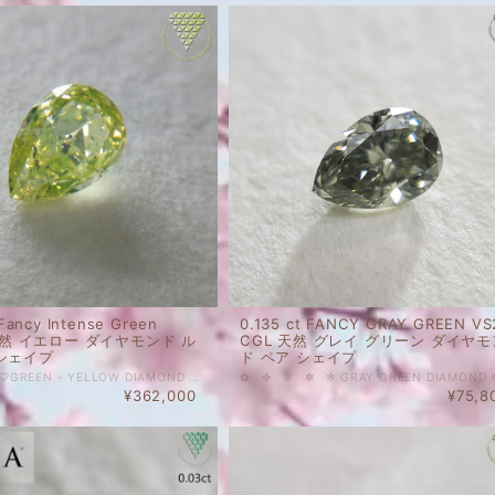
 Fancy Intense Green
0.135 ct FANCY GRAY GREEN VS
 天然 イエロー ダイヤモンド ル
CGL 天然 グレイ グリーン ダイヤモ
シェイプ
ド ペア シェイプ
❁ ✤ ✼ ✽ ♡GREEN - YELLOW DIAMOND ♡ ❁ ✿ ✾ ✥ 0.549 ct Fancy Intense Green Yellow 天然 イエロー ダイヤモンド ルース ペアシェイプ ハーフカラットアップのインテンスグリーンイエロー。サイズもあり、ペンダントにもリングにも。 STRONG YELLOWISH GREENの蛍光性の影響で、光量の多くない場所では渋く緑がかった黄色、光量の多い場所（直射日光下や、スマホライトで照らした場合など）では、お写真様のパッとした蛍光黄緑に見えます。キラキラ感のあるルースです。 ※ 画像は、商品・グレーディングレポートともに、サンプルではなく当該商品の画像です。本来の色に近くなるように自然光で撮影しておりますが、お使いのモニターによって色合いが異なる場合がございます。予めご了承の上でのご購入をお願いいたします。 中央宝石研究所(CGL)のソーティングがついています。 色の起源もダイヤモンド自体も天然です。 クラリティ、カラットはソーティング(画像)をご覧ください。 #ハーフカラット #天然ダイヤモンド #Fancy #GreenYellow #ペアシェイプ #イエロー #グリーンイエロー #ファンシーカラー #カラー ダイヤ Dimond Exchange Federation
¥362,000
¥75,8