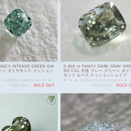
FANCY INTENSE GREEN GIA
0.406 ct FANCY DARK GRAY GR
ーン ダイヤモンド クッション
SI2 CGL 天然 グレー グリーン ダイ
モンド ルース クッションシェイプ
✿ ✤ ✼ ✽ ✻ GREEN DIAMOND ❁ ✿ ✤ ✼ ✽ GIAレポート付 0.03 ct FANCY INTENSE GREEN GIA 天然 グリーン ダイヤモンド クッション シェイプ 人気上昇中のカラーダイヤモンドを格安で出品します。 GIA、ストレートインテンスグリーンのダイヤモンド。純色緑。 黄色と青、青の方が若干強く感じる緑色。出逢うのがなかなか困難なお色だと思います。 なんとなくノスタルジックであり、モダンであり、心をウキウキさせてくれるような雰囲気のルースです。 ルースが小さいので、クラリティグレードがありませんが、SI-VSあたりかと思います。 ご質問等ございましたら、どうぞお気軽にお問い合わせください。 天然 ルース カラーダイヤモンド 裸石 国内在庫品 ※ 私どもで扱うダイヤモンドはすべて新品です。 ※ 画像は、商品・グレーディングレポートともに、サンプルではなく当該商品の画像です。本来の色に近くなるように撮影しておりますが、お使いのモニターによって色合いが異なる場合がございます。予めご了承の上でのご購入をお願いいたします。 ハイクオリティー 【GIAレポート付】 色の起源もダイヤモンド自体も天然です。 グレード詳細はレポート画像をご覧ください。 #天然 #天然ダイヤモンド #ダイヤモンド #クッションシェイプ #INTENSE #FANCYINTENSE #グリーンダイヤモンド #ストレートグリーン #緑 #純色 #GREEN #GIA #DIAMONDEXCHANGEFEDERATION
¥280,500
SOLD OUT
¥230,500
SOLD 