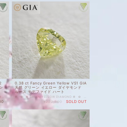
2
0.38 ct Fancy Green Yellow VS1 GIA
ン
天然 グリーン イエロー ダイヤモンド
ルース モデファイド ハート
✿ ✤ ✼ ✽ ✻ GRAY GREEN DIAMOND ❁ ✿ ✤ ✼ ✽ 0.135 ct FANCY GRAY GREEN VS2 CGL 天然 グレイ グリーン ダイヤモンド ペア シェイプ 神秘的な深緑色、アッシュグリーン。妖精の森のイメージです。きらきらと良く光り、モスグリーンより、黄色味が少ない印象です。 温度や、光によってお色が変化するようです。 配送到着時、淡く若干渋い黄色かもしれませんが、しばらく明るい場所においていただくと、お写真様のお色に変わります。 その他ご質問等ございましたら、どうぞお気軽にお問い合わせください。 天然 ルース カラーダイヤモンド 裸石 国内在庫品 ※ 私どもで扱うダイヤモンドはすべて新品です。 ※ 画像は、商品・グレーディングレポートともに、サンプルではなく当該商品の画像です。本来の色に近くなるように撮影しておりますが、お使いのモニターによって色合いが異なる場合がございます。予めご了承の上でのご購入をお願いいたします。 CGLのソーティングがついております。 色の起源もダイヤモンド自体も天然です。 クラリティ、カラットはソーティング(画像)をご覧ください。 ＃グリーン ＃VS2 ＃天然 ＃ダイヤモンド ＃天然ダイヤモンド ＃Fancy ＃Gray ＃Green ＃ペアシェイプ ＃Diamond_Exchange_Federation
✤ ✼ ✽ GREEN YELLOW DIAMOND ❁ ✿ ✾ ✥ GIAレポート付き 0.38 ct Fancy Green Yellow VS1 GIA 天然 グリーン イエロー ダイヤモンド ルース モデファイド ハート 人気上昇中のカラーダイヤモンドを格安価格で出品しております。 爽やかで優しい印象のグリーンイエロー。屋内蛍光灯下では樹木の新芽のお色のように、だいぶ黄色味を帯びた黄緑、強めのライト下では、蛍光黄緑に見えます。 コロンとしたモデファイド ハートシェイプ（マロン型）で、サイズもあるので、ペンダントトップ等にもよろしいかと思います。 天然 ルース カラーダイヤモンド 裸石 国内在庫品 ※ 私どもで扱うダイヤモンドはすべて新品です。 ※ 画像は、商品・グレーディングレポートともに、サンプルではなく当該商品の画像です。本来の色に近くなるように撮影しておりますが、お使いのモニターによって色合いが異なる場合がございます。予めご了承の上でのご購入をお願いいたします。 GIAグレーディングレポートがついています。 色の起源もダイヤモンド自体も天然です。 クラリティ、カラットはソーティング(画像)をご覧ください。 #0.3ct台 #天然 #ダイヤモンド #天然ダイヤモンド #Fancy #ハート #グリーン #GREEN #イエロー #GIA #DIAMONDEXCHANGEFEDERATION
00
¥222,800
SOLD OUT