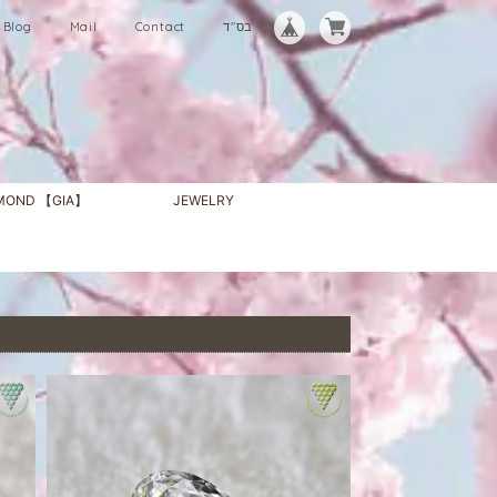
Blog
Mail
Contact
בס"ד
AMOND 【GIA】
JEWELRY