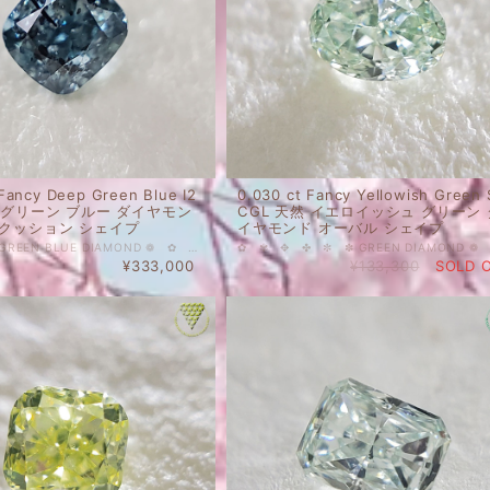
 Fancy Deep Green Blue I2
0.030 ct Fancy Yellowish Green 
然 グリーン ブルー ダイヤモン
CGL 天然 イエロイッシュ グリーン 
 クッション シェイプ
イヤモンド オーバル シェイプ
✤ ✼ ✽ ❁ GREEN BLUE DIAMOND ❁ ✿ ✾ ✥ 0.046 ct Fancy Deep Green Blue I2 CGL 天然 グリーン ブルー ダイヤモンド ルース クッション シェイプ 小粒さんですが、濃厚グリーンブルーのダイヤモンド。 青の洞窟のようなイメージの神秘的なお色です お写真の通り、拡大するとカーボンが散見できますが、濃いめのお色で、小粒なこともあり、拡大なしでは目立たず、ほとんど見えません。 天然 ルース カラーダイヤモンド 裸石 国内在庫品 ※ 私どもで扱うダイヤモンドはすべて新品です。 ※ 画像は、商品・グレーディングレポートともに、サンプルではなく当該商品の画像です。本来の色に近くなるように撮影しておりますが、お使いのモニターによって色合いが異なる場合がございます。予めご了承の上でのご購入をお願いいたします。 CGL（中央宝石研究所さん）のソーティングがついています。 色の起源もダイヤモンド自体も天然です。 クラリティ、カラットはソーティング(画像)をご覧ください。 #天然 #天然ダイヤモンド #ダイヤモンド #クッション #Deep #FancyDeep #ブルーダイヤモンド #グリーンブルー #グリーン #ブルー #GreenBlue #GreenishBlue #Blue #カラーダイヤモンド #Diamond_Exchange_Federation
¥333,000
¥133,300
SOLD 