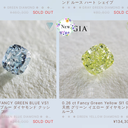
ンド ルース ハート シェイプ
✿ ✤ ✼ ✽ ✻ GREEN DIAMOND ❁ ✿ ✤ ✼ ✽ 中央宝石研究所 さん ソーティング 付 0.152 ct FANCY GREEN VS2 CGL 天然 グリーン ダイヤモンド クッション シェイプ 人気上昇中のカラーダイヤモンドを出品しております。 ストレートファンシーグリーンのダイヤモンド。癒されるような純色緑。 優しくふんわりとした印象。そよ風に揺れる初夏の木々のようです。 ご質問等ございましたら、どうぞお気軽にお問い合わせください。 天然 ルース カラーダイヤモンド 裸石 国内在庫品 ※ 私どもで扱うダイヤモンドはすべて新品です。 ※ 画像は、商品・グレーディングレポートともに、サンプルではなく当該商品の画像です。本来の色に近くなるように撮影しておりますが、お使いのモニターによって色合いが異なる場合がございます。予めご了承の上でのご購入をお願いいたします。 CGLソーティング付 色の起源もダイヤモンド自体も天然です。 グレード詳細はレポート画像をご覧ください。 #天然 #天然ダイヤモンド #ダイヤモンド #クッションシェイプ #FANCY #グリーンダイヤモンド #ストレートグリーン #緑 #純色 #GREEN #GIA #DIAMONDEXCHANGEFEDERATION
¥460,300
SOLD OUT
¥80,800
SOLD 
 FANCY GREEN BLUE VS1
0.26 ct Fancy Green Yellow SI1 
然 ブルー ダイヤモンド クッシ
天然 グリーン イエロー ダイヤモン
イプ
ルース
✿ ✤ ✼ ✽ GREEN BLUE DIAMOND ❁ ✿ ✤ ✼ 0.064 ct FANCY GREEN BLUE VS1 AGT 天然 ブルー ダイヤモンド クッションシェイプ 人気上昇中のカラーダイヤモンドを格安で出品します。 陽の当たる南国の海のようなキラキラで透き通ったグリーンブルー。 クラリティVS1、透明感があり美しいお色です。 ご質問等ございましたら、どうぞお気軽にお問い合わせください。 天然 ルース カラーダイヤモンド 裸石 国内在庫品 ※ 私どもで扱うダイヤモンドはすべて新品です。 ※ 画像は、商品・グレーディングレポートともに、サンプルではなく当該商品の画像です。本来の色に近くなるように撮影しておりますが、お使いのモニターによって色合いが異なる場合がございます。予めご了承の上でのご購入をお願いいたします。
¥244,000
SOLD OUT
¥134,3