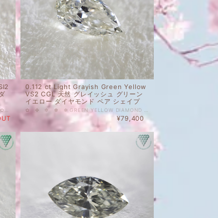
SI2
0.112 ct Light Grayish Green Yellow
ダ
VS2 CGL 天然 グレイッシュ グリーン
イエロー ダイヤモンド ペア シェイプ
✿ ✾ ✥ ✤ ✼ ✽ GREEN DIAMOND ❁ ✿ ✾ ✥ ✤ ✼ 0.030 ct Fancy Yellowish Green SI2 CGL 天然 イエロイッシュ グリーン ダイヤモンド オーバル シェイプ 爽やかで明るい印象のグリーン。絵具のエメラルドグリーンのような、若干青みを感じるようなYellowish Greenのダイヤモンドです。 小さなルースですが、かわいらしさと色の魅力は◎です。 天然 ルース カラーダイヤモンド 裸石 国内在庫品 ※ 私どもで扱うダイヤモンドはすべて新品です。 ※ 画像は、商品・グレーディングレポートともに、サンプルではなく当該商品の画像です。本来の色に近くなるように撮影しておりますが、お使いのモニターによって色合いが異なる場合がございます。予めご了承の上でのご購入をお願いいたします。 央宝石研究所(CGL)のソーティングがついています。 色の起源もダイヤモンド自体も天然です。 クラリティ、カラットはソーティング(画像)をご覧ください。 #グリーンダイヤモンド #カラーダイヤモンド #天然 #ダイヤモンド #Fancy #Yellow #イエロー #Green #グリーン #Diamond_Exchange_Federation
✿ ✤ ✼ ✽ ✻ GREEN YELLOW DIAMOND ❁ ✿ ✤ ✼ ✽ 0.112 ct Light Grayish Green Yellow VS2 CGL 天然 グレイッシュ グリーン イエロー ダイヤモンド ペア シェイプ 濃厚からの箸休めのような、さっぱりとクリアな印象のダイヤモンド。 クールなシェイプにピュアさと優しさを隠し持ってるようなダイヤモンドです。 その他ご質問等ございましたら、どうぞお気軽にお問い合わせください。 天然 ルース カラーダイヤモンド 裸石 国内在庫品 ※ 私どもで扱うダイヤモンドはすべて新品です。 ※ 画像は、商品・グレーディングレポートともに、サンプルではなく当該商品の画像です。本来の色に近くなるように撮影しておりますが、お使いのモニターによって色合いが異なる場合がございます。予めご了承の上でのご購入をお願いいたします。 CGLのソーティングがついております。 色の起源もダイヤモンド自体も天然です。 クラリティ、カラットはソーティング(画像)をご覧ください。 #グリーン #イエロー #天然 #ダイヤモンド #天然ダイヤモンド #カラーダイヤモンド #Light #Grayish #Green #ペアシェイプ #Diamond_Exchange_Federation
OUT
¥79,400