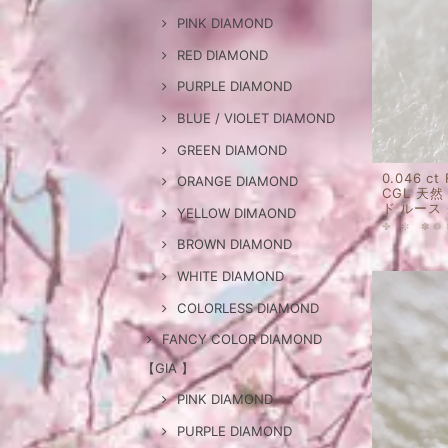
PINK DIAMOND
RED DIAMOND
PURPLE DIAMOND
BLUE / VIOLET DIAMOND
GREEN DIAMOND
0.046 ct
ORANGE DIAMOND
CGL 天
ド ルース
YELLOW DIMAOND
BROWN DIAMOND
WHITE DIAMOND
COLORLESS DIAMOND
FANCY COLOR DIAMOND
【GIA 】
PINK DIAMOND
PURPLE DIAMOND