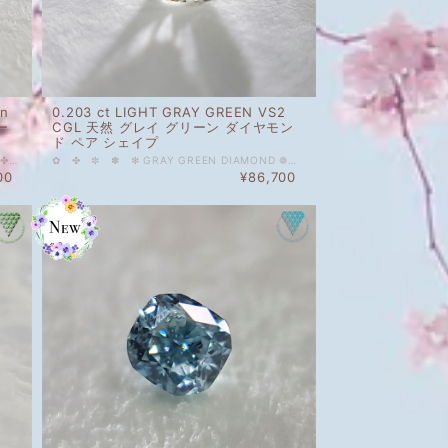
en
0.203 ct LIGHT GRAY GREEN VS2
ー
CGL 天然 グレイ グリーン ダイヤモン
ド ペア シェイプ
✿ ✤ ✼ ✽ ✻ GREEN DIAMOND ❁ ✿ ✤ ✼ ✽ 0.049 ct Fancy Light Bluish Green VS1 CGL 天然 ブルーイッシュ グリーン ダイヤモンド レクタングル ミステリアスでクリアな印象のミントグリーン。グリーンに見えたり、ブルーのように見えたり、不思議なお色のルースです。 その他ご質問等ございましたら、どうぞお気軽にお問い合わせください。 天然 ルース カラーダイヤモンド 裸石 国内在庫品 ※ 私どもで扱うダイヤモンドはすべて新品です。 ※ 画像は、商品・グレーディングレポートともに、サンプルではなく当該商品の画像です。本来の色に近くなるように撮影しておりますが、お使いのモニターによって色合いが異なる場合がございます。予めご了承の上でのご購入をお願いいたします。 CGLのソーティングがついております。 色の起源もダイヤモンド自体も天然です。 クラリティ、カラットはソーティング(画像)をご覧ください。 #カラーダイヤモンド #グリーン #ブルー #天然 #ダイヤモンド #天然ダイヤモンド #FancyLight #Bluish #Green #レクタングル #Diamond_Exchange_Federation
✿ ✤ ✼ ✽ ✻ GRAY GREEN DIAMOND ❁ ✿ ✤ ✼ ✽ 0.203 ct LIGHT GRAY GREEN VS2 CGL 天然 グレイ グリーン ダイヤモンド ペア シェイプ ミステリアスでクリアなモスグリーン。スパークが多くきらきら良く輝きます。メタリックシルバーグリーン。光のさす北欧の森ようなイメージの幻想的なルース。メンズジュエリーにもかっこいいと思います。 その他ご質問等ございましたら、どうぞお気軽にお問い合わせください。 天然 ルース カラーダイヤモンド 裸石 国内在庫品 ※ 私どもで扱うダイヤモンドはすべて新品です。 ※ 画像は、商品・グレーディングレポートともに、サンプルではなく当該商品の画像です。本来の色に近くなるように撮影しておりますが、お使いのモニターによって色合いが異なる場合がございます。予めご了承の上でのご購入をお願いいたします。 CGLのソーティングがついております。 色の起源もダイヤモンド自体も天然です。 クラリティ、カラットはソーティング(画像)をご覧ください。 ＃グリーン ＃天然 ＃ダイヤモンド ＃天然ダイヤモンド ＃Light ＃Gray ＃Green ＃マーキス ＃Diamond_Exchange_Federation カラー...グリーン 装飾...ダイヤモンド
00
¥86,700