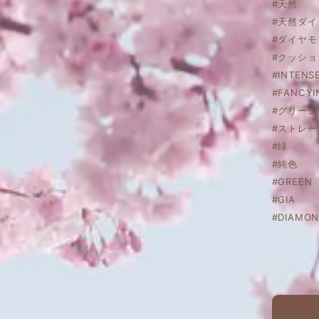
#天然
#天然ダイ
#ダイヤモ
#クッシ
#INTENS
#FANCYI
#グリー
#ストレ
#緑
#純色
#GREEN
#GIA
#DIAMON