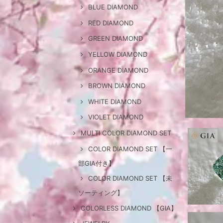
BLUE DIAMOND
RED DIAMOND
GREEN DIAMOND
YELLOW DIAMOND
ORANGE DIAMOND
BROWN DIAMOND
WHITE DIAMOND
VIOLET DIAMOND
MULTI COLOR DIAMOND SET
COLOR DIAMOND SET 【一
部GIA付き】
COLOR DIAMOND SET 【未
ソーティング】
COLORLESS DIAMOND 【GIA】