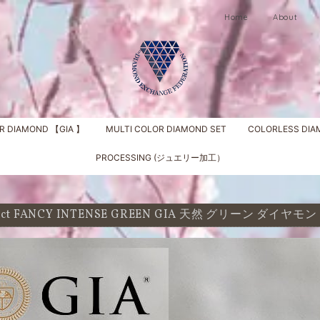
Home
About
R DIAMOND 【GIA 】
MULTI COLOR DIAMOND SET
COLORLESS DI
PROCESSING (ジュエリー加工）
3 ct FANCY INTENSE GREEN GIA 天然 グリーン ダイ