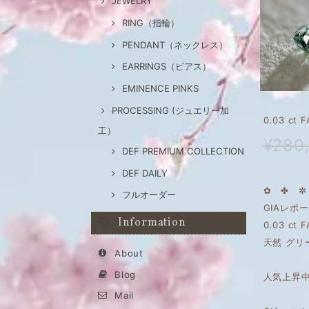
JEWELRY
RING（指輪）
PENDANT（ネックレス）
EARRINGS（ピアス）
EMINENCE PINKS
PROCESSING (ジュエリー加
0.03 c
工）
¥280
DEF PREMIUM COLLECTION
DEF DAILY
✿ ✤ ✼
フルオーダー
GIAレポ
Information
0.03 ct 
天然 グリ
About
Blog
人気上昇
Mail