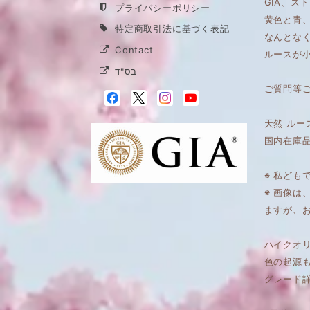
GIA、ス
プライバシーポリシー
黄色と青
特定商取引法に基づく表記
なんとな
Contact
ルースが小
בס"ד
ご質問等
天然 ルー
国内在庫
※ 私ども
※ 画像
ますが、
ハイクオリ
色の起源
グレード