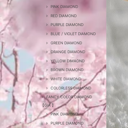
PINK DIAMOND
RED DIAMOND
PURPLE DIAMOND
BLUE / VIOLET DIAMOND
GREEN DIAMOND
ORANGE DIAMOND
YELLOW DIMAOND
BROWN DIAMOND
WHITE DIAMOND
COLORLESS DIAMOND
FANCY COLOR DIAMOND
【GIA 】
PINK DIAMOND
PURPLE DIAMOND