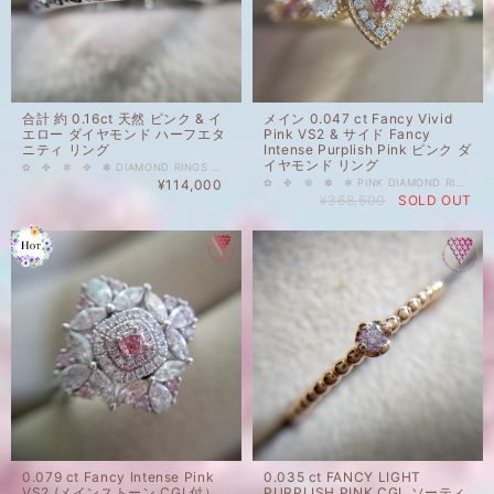
合計 約 0.16ct 天然 ピンク & イ
メイン 0.047 ct Fancy Vivid
エロー ダイヤモンド ハーフエタ
Pink VS2 & サイド Fancy
ニティ リング
Intense Purplish Pink ピンク ダ
イヤモンド リング
✿ ✤ ✼ ✥ ✽ DIAMOND RINGS ❁ ✿ ✾ ✤ ✼ 合計 約 0.16ct 天然 ピンク & イエロー ダイヤモンド ハーフエタニティ リング 枠 Pt950（プラチナ） リングサイズ 7.5号（±2号調整可） トリートなしのきれいな天然ピンク & イエローダイヤモンドのハーフエタニティリング。なじみよくとても着用しやすいです。 イエローはFANCY INTENSE- VIVID、ピンクはLIGHT- FANCYあたりのMIXです。 年末特価での出品です。 ※レポートは付属しませんが、レポート取得代行可能です。料金は実費+手数料1100円になります。 国内在庫品 ※ 私どもで扱うダイヤモンドはすべて新品です。 ※ 画像は、商品・グレーディングレポートともに、サンプルではなく当該商品の画像です。本来の色に近くなるように自然光で撮影しておりますが、お使いのモニターによって色合いが異なる場合がございます。予めご了承の上でのご購入をお願いいたします。 色の起源もダイヤモンド自体も天然でございます。 #天然 #ダイヤモンド #天然ダイヤモンド #Fancy #ピンク #イエロー #Pink #Yellow #エタニティ #ピンクダイヤモンド #DIAMONDEXCHANGEFEDERATION
¥114,000
✿ ✤ ✼ ✽ ✻ PINK DIAMOND RING ❁ ✿ ✤ ✼ ✽ メイン 0.047 ct Fancy Vivid Pink VS2 (CGLソ付） サイド 0.021 ct Fancy Intense Purplish Pink SI2 (AGTソ付） サイド 0.022 ct Fancy Intense Purplish Pink SI2 (AGTソ付） サイド カラーレス メレ F-G SI UP 0.151 ct 天然 ピンク ダイヤモンド リング 枠 地金 K18 イエローゴールド フェイス最大幅 約7㎜ 濃厚なVIVID ストレートピンクダイヤをメイン、サイドに上品なINTENSE PURPLISH PINKを2点使用した、エレガントリング。仰々しくなりすぎず、さらりと普段使いもできるデザインだけれども、実はとても贅沢なリング。 とは言えVIVIDとINTENSEの放つ存在感は隠せません。 リングサイズ 11.5号 ±2号 サイズ調整ご相談可。（7営業日程度） 国内在庫品 ※ 私どもで扱うダイヤモンドはすべて新品です。 ※ 画像は、商品・グレーディングレポートともに、サンプルではなく当該商品の画像です。本来の色に近くなるように撮影しておりますが、お使いのモニターによって色合いが異なる場合がございます。予めご了承の上でのご購入をお願いいたします。 色の起源もダイヤモンド自体も天然でございます。 #ピンク #天然 #リング #ダイヤモンド #ストレートピンク #インテンス #インテンスピンク #ヴィヴィッドピンク #FancyVividPink #PURPLISHPINK #PINK #RING #DIAMOND EXCHANGE FEDERATION 他ルースを使用した、同デザインのリング作成等も可能でございます。 地金のご用意は、 Pt950 K18 YELLOW GOLD K18 PINK GOLD K18 WHITE GOLD となります。 どうぞお気軽にご相談くださいませ。
¥368,500
SOLD OUT
0.079 ct Fancy Intense Pink
0.035 ct FANCY LIGHT
VS2 (メインストーン CGL付）
PURPLISH PINK CGL ソーティ