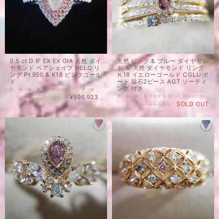
0.5 ct D IF EX EX GIA 天然 ダイ
天然 ピンク & ブルー ダイヤモン
ヤモンド ペアシェイプ HELO リ
ド ＆ 天然 ダイヤモンド リング
ング Pt 950 & K18 ピンクゴール
Ｋ18 イエローゴールド CGLレポ
ド
ート 脇石2ピース AGT ソーティ
ング 付き
✿ ✤ ✼ ✽ DIAMOND RING ❁ ✿ ✤ ✼ 0.5 ct D IF EX EX GIA 天然 ダイヤモンド ペアシェイプ HELO リング Pt 950 & K18 ピンクゴールド 受注生産品 ご希望のサイズでおつくり致します。 納期 4-6週程度 同デザイン、メインルースや地金を変更してのリングの製作も可能です。ご希望の場合は、お気軽にお問合せ下さいませ。 ※ 私どもで扱うダイヤモンドはすべて新品です。 ※ 画像は、商品・グレーディングレポートともに、サンプルではなく当該商品の画像です。本来の色に近くなるように撮影しておりますが、お使いのモニターによって色合いが異なる場合がございます。予めご了承の上でのご購入をお願いいたします。 ＃指輪 ＃18金 ＃プラチナ ＃天然ダイヤモンド ＃ピンクダイヤモンド ＃Fancy ＃カラーダイヤモンド ＃DIAMONDEXCHANGEFEDERATION
¥596,933
✿ ✤ ✼ ✽ PINK & BLUE DIAMOND RING ❁ ✿ ✤ ✼ 天然 ピンク & ブルー ダイヤモンド ＆ 天然 ダイヤモンド リング Ｋ18 イエローゴールド CGLレポート 脇石2ピース AGT ソーティング 付き 0.055 ct Fancy Vivid Pink VS2 CGL 0.031 ct Light Gray Blue SI2 AGT ソ付 0.021 ct Light Gray Blue SI2 AGT ソ付 商品動画 youtu.be/ULPZBJcawaY 人気のカラーの天然ダイヤモンド、かなり赤っぽいFANCY VIVID PINKをメインに、レアカラーGRAY BLUEを使用した、4レイリング。ゴージャスな存在感ながら、軽やかな雰囲気です。 銀河を思わせる4レイに青い星と赤い星が浮かぶようなイメージから、Product Model Name は【Orion 】Diamond Exchange Federation 2022です。 刻印 D 0.055 ct (FVPP) d 0.405 ct (天然 ダイヤモンド F-G SI UP / 合計) d 0.052 ct （LGB x 2ピース ) K18 リングサイズ 12 号 ※±2号まで無料でご対応いたします。（サイズ変更納期1週間前後） 地金 K18 YG（イエローゴールド） ※サイズ変更がなければ、ご購入時間帯により、即日-翌日に発送いたします。 同デザイン、メインルースや地金を変更してのリングの製作も可能です。ご希望の場合は、お気軽にお問合せ下さいませ。 国内在庫品 ※ 私どもで扱うダイヤモンドはすべて新品です。 ※ 画像は、商品・グレーディングレポートともに、サンプルではなく当該商品の画像です。本来の色に近くなるように撮影しておりますが、お使いのモニターによって色合いが異なる場合がございます。予めご了承の上でのご購入をお願いいたします。 ＃Blue ＃指輪 ＃18金 ＃天然 ＃ブルーダイヤモンド ＃ピンクダイヤモンド ＃FancyVivid ＃カラーダイヤモンド
¥438,000
SOLD OUT