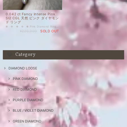
0.042 ct Fancy Intense Pink
SI2 CGL 天然 ピンク ダイヤモン
ド リング
✾ ✥ ✤ ✼ ✽ Pink Diamond Ring ❁ ✿ ✾ ✥ ✤ 0.042 ct Fancy Intense Pink (メインストーン CGL付） 天然 インテンス ピンク ダイヤモンド リング Pt950 プラチナ（刻印あり） ＆ K18PG（メインストーンの枠のみ） サイド カラーレスメレ 0.181ct 天然 ピンク ダイヤモンド リング 指輪 リングサイズ 12 号 新品 人気のインテンスストレートピンク、小粒ながら甘くて濃い、艶のある天然ピンクダイヤモンドをメインにしたリングです。 きゅんきゅんしてしまうような、ストロベリージャムのように甘い濃厚ピンクと周りのカラーレスメレの対比を楽しんでいただけると思います。 メイン 0.042 ct Fancy Intense Pink SI2 CGL 1石 サイド カラーレスメレ 0.181ct サイズ調整ご相談可。±1.5号（10営業日前後） 枠 Pt950 （プラチナ）＆ K18 （18金） 国内在庫品 ※ 私どもで扱うダイヤモンドはすべて新品です。 ※ 画像は、商品・グレーディングレポートともに、サンプルではなく当該商品の画像です。本来の色に近くなるように自然光で撮影しておりますが、お使いのモニターによって色合いが異なる場合がございます。予めご了承の上でのご購入をお願いいたします。 クラリティ、カラットはソーティング(画像)をご覧ください。 他サイトでも販売中です。全て天然で、在庫1点になります。ご購入前に在庫の確認のお問い合わせをいただければ幸いです。 その他ご質問等ございましたら、どうぞお気軽にお問い合わせくださいませ。
¥220,000
SOLD OUT
Category
DIAMOND LOOSE
PINK DIAMOND
RED DIAMOND
PURPLE DIAMOND
BLUE / VIOLET DIAMOND
GREEN DIAMOND