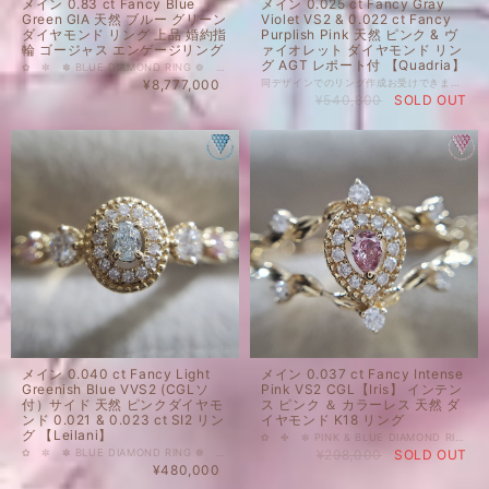
メイン 0.83 ct Fancy Blue
メイン 0.025 ct Fancy Gray
Green GIA 天然 ブルー グリーン
Violet VS2 & 0.022 ct Fancy
ダイヤモンド リング 上品 婚約指
Purplish Pink 天然 ピンク & ヴ
輪 ゴージャス エンゲージリング
ァイオレット ダイヤモンド リン
グ AGT レポート付 【Quadria】
✿ ✼ ✽ BLUE DIAMOND RING ❁ ✿ ✥ メイン 0.83 ct Fancy Blue Green GIA 天然 ブルー グリーン ダイヤモンド リング ハイクオリティー 新品 メインストーン（ GIA ）グレーディングレポート付 リングサイズ － 11.5 ( 調整いたします) メインストーン Fancy Blue Green 1石 - 0.85 ct サイドストーン（天然 カラーレス ダイヤモンド / G-H / SIUP ）52石 - 計 1.88 ct サイドストーン （天然 ピンク ダイヤモンド）20石 - 計 0.07ct 重量 : 約 7.0g 子に孫に残したい特別なダイヤモンドも、 毎日身に着けられる気軽なダイヤモンドも、 納得のいくダイヤモンドを納得のいく価格でご購入ください。 ※ 私どもで扱うダイヤモンドはすべて新品です。 ※ 画像は、商品・グレーディングレポートともに、サンプルではなく当該商品の画像です。 ■メインストーンＧＩＡグレーディングレポート付 メインストーンの詳細につきましては、レポート画像 をご覧ください。
¥8,777,000
同デザインでのリング作成お受けできます。 ルースカラーやシェイプ違いでも可能でございますので、お気軽にお問合せ下さいませ。 ✿ ✼ ✽ PINK・VIOLET DIAMOND RING ❁ ✿ ✥ メイン 0.025 ct Fancy Gray Violet VS2 (AGTソ付） 0.022 ct Fancy Purplish Pink I1 (AGTソ付）x 2 ピース サイド 天然 カラーレス メレ ダイヤモンド 0.185 ct （F-G SI UP） 天然 ピンク & ヴァイオレット ダイヤモンド リング AGT レポート付 枠 地金 K18 イエローゴールド 最大幅 約 5 ㎜ 空気の透き通った日の静かな夜更け、星が輝く空のように奥行きを感じるようなGray Violetのハートシェイプと、かわいらししく軽やかにそよ風に揺れる小さな花のように可憐なPurplish Pinkを使用したクラシックモダンな雰囲気のリングです。 小粒ながらお色の美しい稀少カラーのダイヤモンドを、透明感のあるマイクロメレが囲み、繊細ながら存在感を感じるお品です。 アーム部分は指腹側までカービングを施し、どこから見ても心が弾みます。 贅沢ではありますが、高さや幅を抑えた着け心地の良いデザインですので、ぜひ普段使いしていただきたいリングです。 日々元気をくれそうなイメージから、達成や成功の願い込めて、 Product Model Nameは、 【Quadria】 Diamond Exchange Federation 2022です。 刻印 D 0.025ct (FGV) 0.044ct（FPP） d 0.185ct （カラーレス / 合計 ) K18 リングサイズ 12.5号 国内在庫品 ※ 私どもで扱うダイヤモンドはすべて新品です。 ※ 画像は、商品・グレーディングレポートともに、サンプルではなく当該商品の画像です。本来の色に近くなるように撮影しておりますが、お使いのモニターによって色合いが異なる場合がございます。予めご了承の上でのご購入をお願いいたします。 色の起源もダイヤモンド自体も天然でございます。 ＃Violet ＃Pink ＃指輪 ＃18金 ＃天然 ＃バイオレット ＃ヴァイオレットダイヤモンド ＃ピンクダイヤモンド ＃カラーダイヤモンド ＃DIAMONDEXCHANGEFEDERATION 材質...ゴールド 装飾...ダイヤモンド
¥540,800
SOLD OUT
メイン 0.040 ct Fancy Light
メイン 0.037 ct Fancy Intense
Greenish Blue VVS2 (CGLソ
Pink VS2 CGL【Iris】 インテン
付）サイド 天然 ピンクダイヤモ
ス ピンク ＆ カラーレス 天然 ダ
ンド 0.021 & 0.023 ct SI2 リン
イヤモンド K18 リング
グ 【Leilani】
✿ ✤ ✼ PINK & BLUE DIAMOND RING ❁ ✿ ✼ インテンス ピンク ＆ カラーレス 天然 ダイヤモンド リング メイン 0.037 ct Fancy Intense Pink VS2 CGL Ｋ18 イエローゴールド グレーディングレポート付 しっとりと上品なストレート Intense Pink をメインに使用したボタニカルな印象のリング。リーフモチーフに光る朝露のような、月光のようなカラーレスがきらきらとするアームも個性的で素敵です。 普段使いにもお出かけにも◎。 ボタニカルで上品なイメージのデザインから、Product Model Name は【Iris】Diamond Exchange Federation 2022です。 刻印 D 0.037 ct (FIP) d 0.117 ct （カラーレスダイヤモンド / 合計 ) K18 メイン部最大幅 約10㎜ リングサイズ 12 号 ※±2号まで無料でご対応いたします。（サイズ変更納期1週間前後） 地金 K18 YG（イエローゴールド） ※サイズ変更がなければ、ご購入時間帯により、即日-翌日に発送いたします。 同デザイン、メインルースや地金を変更してのリングの製作も可能です。ご希望の場合は、お気軽にお問合せ下さいませ。 国内在庫品 ※ 私どもで扱うダイヤモンドはすべて新品です。 ※ 画像は、商品・グレーディングレポートともに、サンプルではなく当該商品の画像です。本来の色に近くなるように撮影しておりますが、お使いのモニターによって色合いが異なる場合がございます。予めご了承の上でのご購入をお願いいたします。 ＃ストレートピンク ＃指輪 ＃18金 ＃天然 ＃FancyIntensePink ＃ピンクダイヤモンド ＃FancyIntense ＃カラーダイヤモンド カラー...ピンク 材質...ゴールド 装飾...ダイヤモンド
✿ ✼ ✽ BLUE DIAMOND RING ❁ ✿ ✥ メイン 0.040 ct Fancy Light Greenish Blue VVS2 (CGLソ付） サイド 天然ピンクダイヤモンド 0.021 & 0.023 ct SI2 (AGTソ付 / Fancy Light Purplish Pink） サイド 天然 カラーレス メレ ダイヤモンド 0.164 ct （F-G SI UP） 天然 ブルー ダイヤモンド リング 中央宝石研究所（CGLレポート付き） 枠 地金 K18 イエローゴールド フェイス最大幅 7 ㎜ 強 透き通った泉を思わせる、クラリティVVS2のグリニッシュブルーダイヤモンドと柔らかなエレガントカラーのパープリッシュピンクダイヤモンドを使用。高貴な雰囲気と透明感が魅力のリングです。 純粋さや透明感と美しい花花のイメージから、Product Model Name 【Leilani】Diamond Exchange Federation 2022です。 リングサイズ 11.5号 ±2号 サイズ調整ご相談可。（7営業日程度） 国内在庫品 ※ 私どもで扱うダイヤモンドはすべて新品です。 ※ 画像は、商品・グレーディングレポートともに、サンプルではなく当該商品の画像です。本来の色に近くなるように撮影しておりますが、お使いのモニターによって色合いが異なる場合がございます。予めご了承の上でのご購入をお願いいたします。 色の起源もダイヤモンド自体も天然でございます。 #天然 #ダイヤモンド #天然ダイヤモンド #Fancy #グリーニッシュブルー #ブルーダイヤモンド #GreenishBlue #ブルー #FancyLight #VVS2 #Oval #オーバル #CGL #中央宝石研究所 #DIAMONDEXCHANGEFEDERATION
¥298,000
SOLD OUT
¥480,000