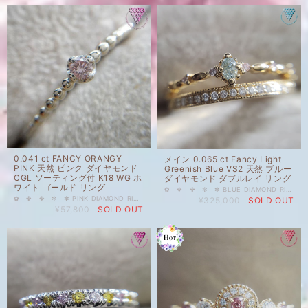
0.041 ct FANCY ORANGY
メイン 0.065 ct Fancy Light
PINK 天然 ピンク ダイヤモンド
Greenish Blue VS2 天然 ブルー
CGL ソーティング付 K18 WG ホ
ダイヤモンド ダブルレイ リング
ワイト ゴールド リング
✿ ✥ ✤ ✼ ✽ BLUE DIAMOND RING ❁ ✿ ✥ ✤ ✼ メイン 0.065 ct Fancy Light Greenish Blue VS2 (CGLソ付） サイド 天然ピンクダイヤモンド 0.041ct （Light -Fancy Light） サイド 天然 カラーレス メレ ダイヤモンド 0.065 ct （F-G SI UP） 天然 ブルー ダイヤモンド リング 中央宝石研究所（CGLレポート付き） 枠 地金 K18 イエローゴールド フェイス最大幅 約 6 ㎜ 優し気なお色味＆クラリティVS2の透明感が魅力のグリニッシュブルーダイヤモンドと柔らかな淡いピンクダイヤモンドを使用。 繊細なミルグレンのハーフエタニティを重ね付けしているようなデザインでお出かけ時もパッとつければお手元が華やかになります。 細部までこだわったクールで上品な一点です。 リングサイズ 11.5号 ±2号 サイズ調整ご相談可。（7営業日程度） 国内在庫品 ※ 私どもで扱うダイヤモンドはすべて新品です。 ※ 画像は、商品・グレーディングレポートともに、サンプルではなく当該商品の画像です。本来の色に近くなるように撮影しておりますが、お使いのモニターによって色合いが異なる場合がございます。予めご了承の上でのご購入をお願いいたします。 色の起源もダイヤモンド自体も天然でございます。 #天然 #ダイヤモンド #天然ダイヤモンド #Fancy #グリーニッシュブルー #ブルーダイヤモンド #GreenishBlue #ブルー #Light #VS2 #Oval #オーバル #CGL #中央宝石研究所 #DIAMONDEXCHANGEFEDERATION
✿ ✤ ✥ ✼ ✽ PINK DIAMOND RING ❁ ✿ ✥ ✤ ✼ 0.041 ct FANCY ORANGY PINK 天然 ピンク ダイヤモンド CGL ソーティング付 K18 WG ホワイト ゴールド リング シンプルな 0.041 ct FANCY ORANGY PINK CGLソーティング付の18金ホワイトゴールドリング。華奢なリングです。 リングサイズ 11 号 （サイズ変更±2号）サイズ変更 7日前後 中央宝石研究所（CGL）さんのリングとしてのレポート（写真付）がご入用の場合は、別途6000円になります。10日前後のお時間がかかります。 国内在庫品 ※ 私どもで扱うダイヤモンドはすべて新品です。 ※ 画像は、商品・グレーディングレポートともに、サンプルではなく当該商品の画像です。本来の色に近くなるように撮影しておりますが、お使いのモニターによって色合いが異なる場合がございます。予めご了承の上でのご購入をお願いいたします。 色の起源もダイヤモンド自体も天然でございます。
¥325,000
SOLD OUT
¥57,800
SOLD OUT