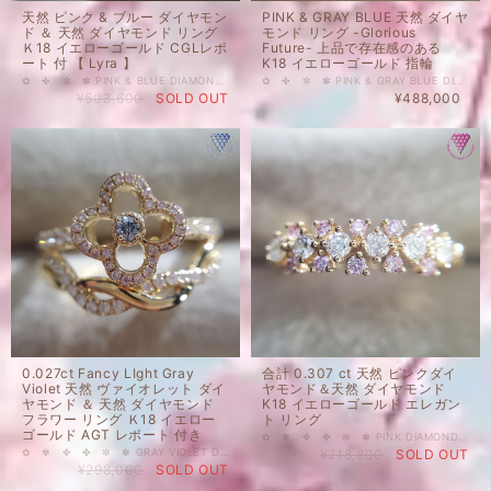
天然 ピンク & ブルー ダイヤモン
PINK & GRAY BLUE 天然 ダイヤ
ド ＆ 天然 ダイヤモンド リング
モンド リング -Glorious
Ｋ18 イエローゴールド CGLレポ
Future- 上品で存在感のある
ート 付 【 Lyra 】
K18 イエローゴールド 指輪
✿ ✤ ✼ ✽ PINK & BLUE DIAMOND RING ❁ ✿ ✤ ✼ 天然 ピンク & ブルー ダイヤモンド ＆ 天然 ダイヤモンド リング Ｋ18 イエローゴールド CGLレポート 付き 0.16 ct Fancy Purplish Pink SI2 CGL 0.038 ct Fancy Light Greenish Blue VS2 CGL 商品動画 youtu.be/PjjwxKDh_r0 シェイプのミックス、しっかりカラーのFancy Purplish Pinkと清らかなイメージのFancy Light Greenish Blueの調和で、きらきらと輝く宇宙のようなイメージのリング。 「聖なる」の意と、美しい音色を奏でるような琴座の意から、Product Model Name は【 Lyra 】Diamond Exchange Federation 2022です。 刻印 D 0.16 ct (FPP) d 0.336 ct (天然 ダイヤモンド F-G SI UP / 合計) d 0.043 ct （FLGB ) K18 リングサイズ 12 号 ※±2号まで無料でご対応いたします。（サイズ変更納期1週間前後） 地金 K18 YG（イエローゴールド） 同デザイン、メインルースや地金を変更してのリングの製作も可能です。ご希望の場合は、お気軽にお問合せ下さいませ。 国内在庫品 ※ 私どもで扱うダイヤモンドはすべて新品です。 ※ 画像は、商品・グレーディングレポートともに、サンプルではなく当該商品の画像です。本来の色に近くなるように撮影しておりますが、お使いのモニターによって色合いが異なる場合がございます。予めご了承の上でのご購入をお願いいたします。 ＃Blue ＃指輪 ＃18金 ＃天然 ＃ブルーダイヤモンド ＃ピンクダイヤモンド ＃Fancy ＃カラーダイヤモンド ＃DIAMONDEXCHANGEFEDERATION
✿ ✤ ✼ ✽ PINK & GRAY BLUE DIAMOND RING ❁ ✿ ✤ ✼ 0.019 ct Fancy Intense Purplish Pink SI2 AGT 0.027ct Light Gray Violet SI1 AGT 0.029ct Light Gray Violet SI2 AGT 0.025 ct Fancy Light Purplish Pink SI1 AGT 0.025 ct Fancy Light Purplish Pink SI2 AGT 天然 ピンク & ブルー ダイヤモンド ＆ 天然 ダイヤモンド リング Ｋ18 イエローゴールド AGT レポート 付き Product Model 【Glorious Future】 Diamond Exchange Federation 2022 たっぷりとした幅と高さのある存在感抜群のリング。存在感がありながらも透け感があるため、上品です。 神聖幾何学 Flower of Life Sacred Geometryをイメージしたデザインと、強力なエネルギーを持つと言われる、天然ダイヤモンドを身に着けることで、輝く未来が訪れる、という願いを込めてデザインされた、Product Model Name 【Glorious Future】Diamond Exchange Federation 2022 モデルです。 刻印 PD 0.069 ct （FIPP １PC ＆ FLPP 2PC ） D 0.63 ct（天然 ダイヤモンド F-G SI UP / 合計） BD 0.056 ct （LGB 2 PC ） K18 リングサイズ 12.5 号 ※±2号まで無料でご対応いたします。（納期1週間前後） 地金 K18 YG（イエローゴールド） Product Model Name 【Glorious Future】 同デザイン、メインルースや地金を変更してのリングの製作も可能です。ご希望の場合は、お気軽にお問合せ下さいませ。 国内在庫品 ※ 私どもで扱うダイヤモンドはすべて新品です。 ※ 画像は、商品・グレーディングレポートともに、サンプルではなく当該商品の画像です。本来の色に近くなるように自然光で撮影しておりますが、お使いのモニターによって色合いが異なる場合がございます。予めご了承の上でのご購入をお願いいたします。 色の起源もダイヤモンド自体も天然でございます。 ＃Blue ＃Pink ＃Ring ＃リング ＃指輪 ＃イエローゴールド ＃K18 ＃18金 ＃天然 ＃天然ダイヤモンド ＃ダイヤモンド ＃ピンクダイヤモンド ＃ブルーダイヤモンド ＃Fancy Intense ＃Gray Blue ＃カラーダイヤモンド ＃DIAMONDEXCHANGEFEDERATION
¥503,600
SOLD OUT
¥488,000
0.027ct Fancy LIght Gray
合計 0.307 ct 天然 ピンクダイ
Violet 天然 ヴァイオレット ダイ
ヤモンド＆天然 ダイヤモンド
ヤモンド ＆ 天然 ダイヤモンド
K18 イエローゴールド エレガン
フラワー リング Ｋ18 イエロー
ト リング
ゴールド AGT レポート 付き
✿ ✾ ✥ ✤ ✼ ✽ PINK DIAMOND RING ❁ ✿ ✾ ✥ ✤ ✼ とってもエレガント。さらっと1本きらきらと輝く天然ピンクダイヤモンド＆天然ダイヤモンドが華やかです。毎日つけたくなるようなリングです。 ダイヤモンド合計 0.307ct 内訳 刻印 D 0.11（10石 合計）天然ピンクダイヤモンド（FANCY PINK ±SI） d 0.197（6石 合計）天然ダイヤモンド （F-G SI UP） フェイス最大 約4.5 ㎜ 地金 K18 YG（イエローゴールド） 中央宝石研究所のレポートが付属いたします。 リングサイズ 10 号 （サイズ変更±2号） 国内在庫品 ※ 私どもで扱うダイヤモンドはすべて新品です。 ※ 画像は、商品・グレーディングレポートともに、サンプルではなく当該商品の画像です。本来の色に近くなるように自然光で撮影しておりますが、お使いのモニターによって色合いが異なる場合がございます。予めご了承の上でのご購入をお願いいたします。 色の起源もダイヤモンド自体も天然でございます。 #ピンク #天然 #リング #ダイヤモンド #PURPLISHPINK #PINK #RING #DIAMOND EXCHANGE FEDERATION
✿ ✾ ✥ ✤ ✼ ✽ GRAY VIOLET DIAMOND RING ❁ ✿ ✾ ✥ ✤ ✼ キュート & エレガントで、存在感のあるリング。可愛らしいデザインに、凛とした雰囲気の天然VIOLETダイヤモンド。とても上品です。 2連タイプなので、重ね付けしなくとも、存在感があります。 刻印 D 0.027 FLGV d 0.076 （合計）天然 淡ピンク ダイヤモンド d 0.209（合計）天然 カラーレス ダイヤモンド（F-G SI UP） リングサイズ 11.5 号 ※±2号まで無料でご対応いたします。（納期1週間前後） 地金 K18 YG（イエローゴールド） Product name 【Evening Primrose】 同デザイン、メインルースや地金を変更してのリングの製作も可能です。 ご希望の場合は、お気軽にお問合せ下さいませ。 国内在庫品 ※ 私どもで扱うダイヤモンドはすべて新品です。 ※ 画像は、商品・グレーディングレポートともに、サンプルではなく当該商品の画像です。本来の色に近くなるように自然光で撮影しておりますが、お使いのモニターによって色合いが異なる場合がございます。予めご了承の上でのご購入をお願いいたします。 色の起源もダイヤモンド自体も天然でございます。 ＃VIOLET ＃天然 ＃天然ダイヤモンド ＃ダイヤモンド ＃FANCYLIGHT ＃GrayViolet ＃Gray ＃カラーダイヤモンド ＃DIAMONDEXCHANGEFEDERATION
¥218,800
SOLD OUT
¥298,000
SOLD OUT