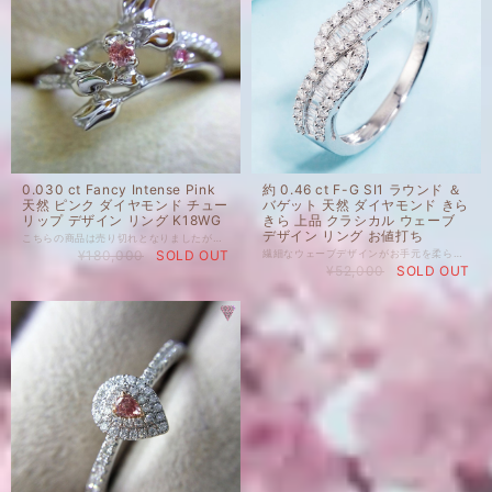
0.030 ct Fancy Intense Pink
約 0.46 ct F-G SI1 ラウンド ＆
天然 ピンク ダイヤモンド チュー
バゲット 天然 ダイヤモンド きら
リップ デザイン リング K18WG
きら 上品 クラシカル ウェーブ
デザイン リング お値打ち
こちらの商品は売り切れとなりましたが、同デザインでリングをお造りすることが可能です。 Model Name 【Tulipa】 地金 Pt 950 /K18 YG PG WG リングサイズ ダイヤモンドサイズ ダイヤモンドカラー 等、ご希望に沿ってお作り致します。 お気軽にご相談くださいませ。 納期 4週−5週程度です。 ✿ ✾ ✥ ✤ ✼ ✽ Pink Diamond Ring ❁ ✿ ✾ ✥ ✤ ✼ 0.030 ct Fancy Intense Pink I1 (メインストーン CGL付） 天然 インテンス ピンク ダイヤモンド 18金 ホワイトゴールド K18 WG サイド カラーレスメレ 計 0.04 ct SI UP サイド ピンク ダイヤモンド 計 0.02 ct PINK 指輪 新品 人気のインテンスストレートピンク（CGL付）、すっきりとした甘さの、艶のある天然ピンクダイヤモンドをメインにしたチューリップデザインのリングです。 グレードはインテンスですが、インテンスの中でもVIVIDに近い濃く鮮やかなお色です。 サイドにも厳選して選んだ濃いINTENSE VIVIDのメレを2点使用しました。 柔らかなチューリップデザインに、ピンクダイヤがきらりと光る特別な1点です。ウェディングジュエリーにも使えそうな純粋無垢な印象のリングです。 国内在庫品 ※ 私どもで扱うダイヤモンドはすべて新品です。 ※ 画像は、商品・グレーディングレポートともに、サンプルではなく当該商品の画像です。本来の色に近くなるように撮影しておりますが、お使いのモニターによって色合いが異なる場合がございます。予めご了承の上でのご購入をお願いいたします。 その他ご質問等ございましたら、どうぞお気軽にお問い合わせくださいませ。
¥180,000
SOLD OUT
繊細なウェーブデザインがお手元を柔らかく美しく見せる、 女性らしいクラシカルデザイン。 様々なシーンでお使いいただけるコスパの高いお値打ち品です。 天然 ダイヤモンド 約 ±0.46 ct F-G SI1 ± 2.20 g リングサイズ 8 － 13 号からお選びください。 天然ダイヤモンド ジュエリー 商品は全て新品です。 地金 K18 WHITE GOLD デイリーユーズタイプのお手軽でゴージャスなファインジュエリーです。
¥52,000
SOLD OUT