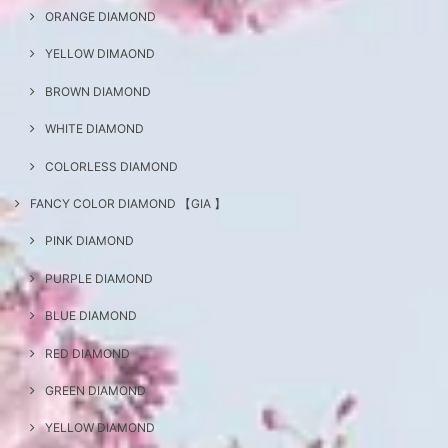
ORANGE DIAMOND
YELLOW DIMAOND
BROWN DIAMOND
WHITE DIAMOND
COLORLESS DIAMOND
FANCY COLOR DIAMOND 【GIA 】
PINK DIAMOND
PURPLE DIAMOND
BLUE DIAMOND
RED DIAMOND
GREEN DIAMOND
YELLOW DIAMOND