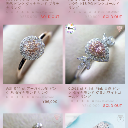
天然 ピンク ダイヤモンド プラチ
ング付 K18 PG ピンクゴールド
ナ リング
リング
✿ ✾ ✥ ✤ ✼ ✽ Pink Diamond Ring ❁ ✿ ✾ ✥ ✤ ✼ 0.079 ct Fancy Intense Pink VS2 (メインストーン CGL付） 天然 ピンク ダイヤモンド リング Pt 950 プラチナ サイド ピンク メレ（LIGHT PINK ）0.035 ct サイド ピンク メレ ( FANCY PINK）0.08 ct サイド カラーレス メレ F-G SI UP 0.712 ct 指輪 リングサイズ 11 号 新品 フェイス最大幅 約16㎜ 濃厚、VIVID 寄りのストレートインテンスピンクダイヤをメインに使用した、上品ゴージャスなリングです。贅沢に使用した、きらきら光るカラーレスにポイントのピンクが可憐でお姫様気分になれそうです。 リングサイズ 11号 ±2号 サイズ調整ご相談可。（7営業日程度） 枠 Pt 950 国内在庫品 ※ 私どもで扱うダイヤモンドはすべて新品です。 ※ 画像は、商品・グレーディングレポートともに、サンプルではなく当該商品の画像です。本来の色に近くなるように撮影しておりますが、お使いのモニターによって色合いが異なる場合がございます。予めご了承の上でのご購入をお願いいたします。 色の起源もダイヤモンド自体も天然でございます。 #ピンク #天然 #リング #ダイヤモンド #ストレートピンク #インテンス #インテンスピンク #FancyIntensePink #PINK #RING #DIAMOND EXCHANGE FEDERATION
✿ ✾ ✥ ✤ ✼ ✽ PINK DIAMOND RING ❁ ✿ ✾ ✥ ✤ ✼ 0.035 ct FANCY LIGHT PURPLISH PINK CGL ソーティング付 K18 PG ピンクゴールド リング シンプルな FANCY LIGHT PURPLISH PINK CGLソーティング付の18金ピンクゴールドリング。 リングサイズ 10.5 号 （サイズ変更±2号） 国内在庫品 ※ 私どもで扱うダイヤモンドはすべて新品です。 ※ 画像は、商品・グレーディングレポートともに、サンプルではなく当該商品の画像です。本来の色に近くなるように自然光で撮影しておりますが、お使いのモニターによって色合いが異なる場合がございます。予めご了承の上でのご購入をお願いいたします。 色の起源もダイヤモンド自体も天然でございます。
¥555,000
SOLD OUT
¥59,800
SOLD OUT
合計 0.11 ct アーガイル産 ピン
0.063 ct F. Int. Pink 天然 ピン
ク 系 ダイヤモンド リング
ク ダイヤモンド K18 ホワイトゴ
ールド リング
✿ ✾ ✥ ✤ ✼ ✽ Pink Diamond Ring ❁ ✿ ✾ ✥ ✤ ✼ 合計 0.11 ct アーガイル産 ピンク 系 ダイヤモンド ピンクメレ 0.06ct カラーレスメレ 0.05ct K14RG （14K ローズゴールド） リング RIO TINTO LOT ナンバー 有り 天然 ピンク ダイヤモンド 指輪 リングサイズ 12.5 号 新品 ＃EP314 （リングサイズ調整 ±2 号 ご相談可能です。） 2020年に閉山すると言われ、人気が高いアーガイル産のピンクダイヤモンドを使用したリング。ARGYLE PINK DIAMOND (RIO TINTO）のロットナンバー付きです。 西オーストリアに本社を置く、EMINENCE PINK が価格上昇中のアーガイルをお手頃価格でご提供するため、企画した商品です。日本発上陸！ 年齢問わず気軽にご使用いただけるデイリーリングです。 国内在庫品 ※ 私どもで扱うダイヤモンドはすべて新品です。 ※ 画像は、商品・グレーディングレポートともに、サンプルではなく当該商品の画像です。本来の色に近くなるように自然光で撮影しておりますが、お使いのモニターによって色合いが異なる場合がございます。予めご了承の上でのご購入をお願いいたします。 色の起源もダイヤモンド自体も天然でございます。
¥96,000
✾ ✥ ✤ ✼ ✽ Pink Diamond Ring ❁ ✿ ✾ ✥ ✤ ✼ 0.063 ct Fancy Intense Pink (メインストーン CGL付） 天然 ピンク ダイヤモンド K18WG(ホワイトゴールド）K18RG(ローズゴールド） リング サイド ピンク メレ 約 0.05ct サイド カラーレスメレ約 0.19ct 指輪 リングサイズ 12 号 新品 しっとりとした艶のあるストレートインテンスピンクダイヤがメインの、上品なリングです。主張しすぎないけれど、存在感を感じさせる凛とした印象です。 リングサイズ 12 サイズ調整ご相談可。（1週間程度） 枠 K18 （18金） 国内在庫品 ※ 私どもで扱うダイヤモンドはすべて新品です。 ※ 画像は、商品・グレーディングレポートともに、サンプルではなく当該商品の画像です。本来の色に近くなるように自然光で撮影しておりますが、お使いのモニターによって色合いが異なる場合がございます。予めご了承の上でのご購入をお願いいたします。 色の起源もダイヤモンド自体も天然でございます。 1-2営業日以内に発送
¥240,000
SOLD OUT