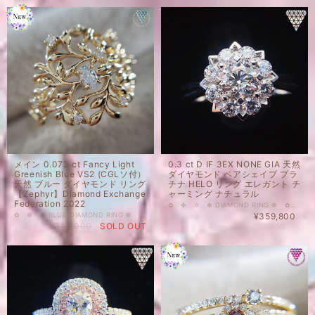
メイン 0.073 ct Fancy Light
0.3 ct D IF 3EX NONE GIA 天然
Greenish Blue VS2 (CGLソ付）
ダイヤモンド ペアシェイプ プラ
天然 ブルー ダイヤモンド リング
チナ HELO リング エレガント チ
【Zephyr】Diamond Exchange
ャーミング ナチュラル
Federation 2022
✿ ✤ ✼ ✽ DIAMOND RING ❁ ✿ ✤ ✼ 0.3 ct D IF 3EX NONE GIA 天然 ダイヤモンド ペアシェイプ プラチナ HELO リング エレガント❁ チャーミング♡ ナチュラル❀ 幾重かの花がのように立体的で、輝きと存在感のあるデザイン。厳選された、高品質で美しいダイヤモンドを使用した、繊細でエレガントなリングです。 婚約指輪にも◎ センターストーン 0.30 ct サイドストーン 0.35 ct 重量 約 2.70g 地金 Pt 950 センターストーン 0.30 ct サイドストーン 0.35 ct グラム 2.70g 受注生産品 ご希望のサイズでおつくり致します。 納期 4-6週程度 同デザイン、メインルースや地金を変更してのリングの製作も可能です。ご希望の場合は、お気軽にお問合せ下さいませ。 例 0.3 ct D FL 3EX 400,000円 前後 0.5ct D IF 3EX 750,000円 前後 ※ 私どもで扱うダイヤモンドはすべて新品です。 ※ 画像は、商品・グレーディングレポートともに、サンプルではなく当該商品の画像です。本来の色に近くなるように撮影しておりますが、お使いのモニターによって色合いが異なる場合がございます。予めご了承の上でのご購入をお願いいたします。 ＃指輪 ＃18金 ＃プラチナ ＃天然ダイヤモンド ＃ピンクダイヤモンド ＃Fancy ＃カラーダイヤモンド ＃DIAMONDEXCHANGEFEDERATION
✿ ✼ ✽ BLUE DIAMOND RING ❁ ✿ ✥ メイン 0.073 ct Fancy Light Greenish Blue VS2 (CGLソ付） サイド 天然 カラーレス メレ ダイヤモンド 0.055 ct （F-G SI UP） 天然 ブルー ダイヤモンド リング 中央宝石研究所（CGLレポート付き） 枠 地金 K18 イエローゴールド フェイス最大幅 約 15 ㎜ 優し気な青色とクラリティVS2の透明感が魅力のグリニッシュブルーダイヤモンドをゴールドの葉と朝露のように輝くカラーレスダイヤが囲む幅広ながらさわやかなリング。 存在感がありながら上品で涼し気な一点です。 さわやかな、朝のそよ風や優しい海風を感じさせるのデザインから、Product Model Name は【zephyr】Diamond Exchange Federation 2022です。 刻印 D 0.073ct (FLGG) d 0.055 ct （カラーレスダイヤモンド / 合計 ) K18 リングサイズ 12号 ±2号 サイズ調整可。（7営業日程度） 国内在庫品 ※ 私どもで扱うダイヤモンドはすべて新品です。 ※ 画像は、商品・グレーディングレポートともに、サンプルではなく当該商品の画像です。本来の色に近くなるように撮影しておりますが、お使いのモニターによって色合いが異なる場合がございます。予めご了承の上でのご購入をお願いいたします。 色の起源もダイヤモンド自体も天然でございます。 #天然 #ダイヤモンド #天然ダイヤモンド #Fancy #グリーニッシュブルー #ブルーダイヤモンド #GreenishBlue #ブルー #Light #VS2 #Oval #オーバル #CGL #中央宝石研究所 #リング #DIAMONDEXCHANGEFEDERATION
¥359,800
¥313,000
SOLD OUT