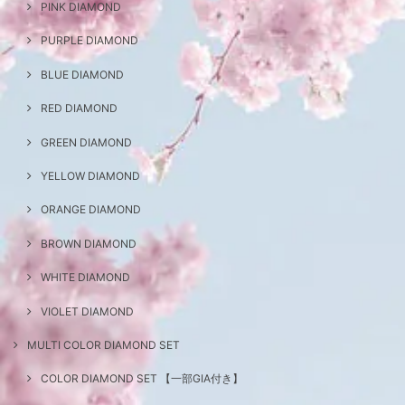
PINK DIAMOND
PURPLE DIAMOND
BLUE DIAMOND
RED DIAMOND
GREEN DIAMOND
YELLOW DIAMOND
ORANGE DIAMOND
BROWN DIAMOND
WHITE DIAMOND
VIOLET DIAMOND
MULTI COLOR DIAMOND SET
COLOR DIAMOND SET 【一部GIA付き】