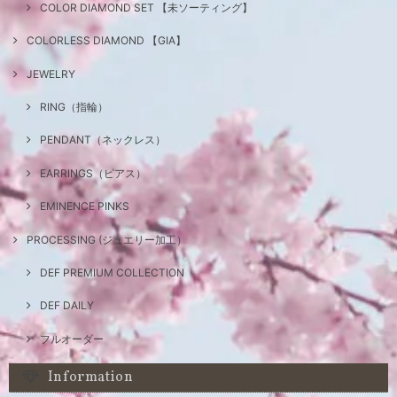
COLOR DIAMOND SET 【未ソーティング】
COLORLESS DIAMOND 【GIA】
JEWELRY
RING（指輪）
PENDANT（ネックレス）
EARRINGS（ピアス）
EMINENCE PINKS
PROCESSING (ジュエリー加工）
DEF PREMIUM COLLECTION
DEF DAILY
フルオーダー
Information