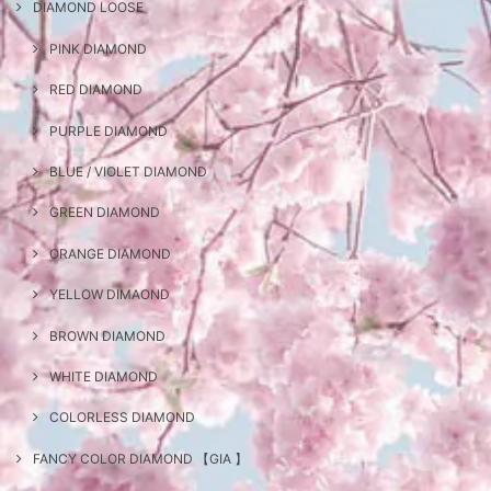
DIAMOND LOOSE
PINK DIAMOND
RED DIAMOND
PURPLE DIAMOND
BLUE / VIOLET DIAMOND
GREEN DIAMOND
ORANGE DIAMOND
YELLOW DIMAOND
BROWN DIAMOND
WHITE DIAMOND
COLORLESS DIAMOND
FANCY COLOR DIAMOND 【GIA 】