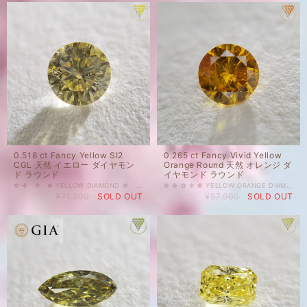
0.518 ct Fancy Yellow SI2
0.265 ct Fancy Vivid Yellow
CGL 天然 イエロー ダイヤモン
Orange Round 天然 オレンジ ダ
ド ラウンド
イヤモンド ラウンド
❁ ✤ ✼ ✽ YELLOW DIAMOND ❁ ✿ ✾ ✥ 0.518 ct Fancy Yellow SI2 CGL 天然 イエロー ダイヤモンド ラウンド 人気上昇中のカラーダイヤモンドを格安価格で出品しております。 やわらかく地上を照らす満月のようなダイヤモンド。水彩のような優しいイエローです。color distribution uneven お色が均一ではない個性派。 そんなところもなんだかお月様のようです。 ハーフカラットアップ、使いやすいラウンドのルースです。 天然 ルース カラーダイヤモンド 裸石 国内在庫品 ※ 私どもで扱うダイヤモンドはすべて新品です。 ※ 画像は、商品・グレーディングレポートともに、サンプルではなく当該商品の画像です。本来の色に近くなるように撮影しておりますが、お使いのモニターによって色合いが異なる場合がございます。予めご了承の上でのご購入をお願いいたします。 中央宝石研究所(CGL)のソーティングがついています。 色の起源もダイヤモンド自体も天然です。 クラリティ、カラットはソーティング(画像)をご覧ください。 #0.5ct台 #ハーフカラット #天然 #ダイヤモンド #天然ダイヤモンド #Fancy #YELLOW #イエロー #ラウンド #CGL #DIAMONDEXCHANGEFEDERATION
❁ ✤ ✿ ✼ ✽ YELLOW ORANGE DIAMOND ❁ ✤ ✿ ✾ ✥ 0.265 ct Fancy Vivid Yellow Orange I1 CGL H8388376 天然 イエロー オレンジ ダイヤモンド ルース ラウンド お色味はパンチのあるジューシーなオレンジ色です。天然ファンシービビッドのオレンジダイヤモンドです。使いやすいラウンド、リングにもペンダントにも、メンズジュエリーにも◎です。 近年、カラーダイヤモンド人気が高まってきているようです。指輪やネックレス等へのジュエリー加工にも、コレクションにもおすすめです。 ご質問等ございましたら、どうぞお気軽にお問い合わせください。 天然 ルース カラーダイヤモンド 裸石 国内在庫品 ※ 私どもで扱うダイヤモンドはすべて新品です。 ※ 画像は、商品・グレーディングレポートともに、サンプルではなく当該商品の画像です。本来の色に近くなるように撮影しておりますが、お使いのモニターによって色合いが異なる場合がございます。予めご了承の上でのご購入をお願いいたします。 CGL(中央宝石研究所）さんのソーティングがついております。 色の起源もダイヤモンド自体も天然です。 クラリティ、カラットはソーティング(画像)をご覧ください。 #0.2ct台 #天然 #ダイヤモンド #天然ダイヤモンド #FancyVivid #Round #ラウンド #オレンジ #YELLOWORANGE #CGL #DIAMONDEXCHANGEFEDERATION
¥71,200
SOLD OUT
¥57,900
SOLD OUT