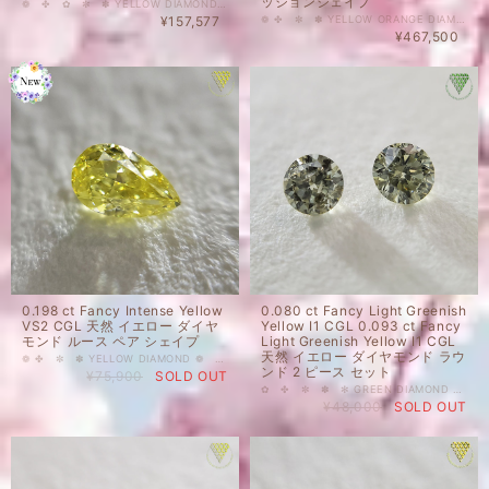
ッションシェイプ
❁ ✤ ✿ ✼ ✽ YELLOW DIAMOND ❁ ✿ ✤ ✼ ✽ 0.342 ct Fancy Greenish Yellow I1 CGL 天然 イエロー ダイヤモンド ルース ペアシェイプ お写真では、イエローが強く見えますが、実際は蛍光性がStrong Yellowish Greenのためか、もう少しグリーンがかったイエローに見えます。 爽やかな雰囲気のダイヤモンドです。 ご質問等ございましたら、どうぞお気軽にお問い合わせください。 天然 ルース カラーダイヤモンド 裸石 国内在庫品 ※ 私どもで扱うダイヤモンドはすべて新品です。 ※ 画像は、商品・グレーディングレポートともに、サンプルではなく当該商品の画像です。本来の色に近くなるようにで撮影しておりますが、お使いのモニターによって色合いが異なる場合がございます。予めご了承の上でのご購入をお願いいたします。 中央宝石研究所(CGL)のソーティングがついております。 色の起源もダイヤモンド自体も天然です。 クラリティ、カラットはソーティング(画像)をご覧ください。 #ダイヤモンドルース #カラーダイヤモンド #ファンシーカラー #CGL #イエロー #Yellow #グリーン #Green #FANCY YELLOWW #DIAMONDEXCHANGEFEDERATION
¥157,577
❁ ✤ ✼ ✽ YELLOW ORANGE DIAMOND ❁ ✿ ✾ ✥ 0.503 ct Fancy Vivid Orange Yellow SI2 CGL 天然 オレンジ イエロー ダイヤモンド ルース クッションシェイプ パンチのあるジューシーなオレンジイエローのルース。黄色にもオレンジにも見える中間色。おいしそうな見た目と、きりっとクールなシェイプが魅力のハーフカラットダイヤモンド。リングにもペンダントにも、メンズジュエリーにも◎です。 近年、カラーダイヤモンド人気が高まってきているようです。指輪やネックレス等へのジュエリー加工にも、コレクションにもおすすめです。 ご質問等ございましたら、どうぞお気軽にお問い合わせください。 天然 ルース カラーダイヤモンド 裸石 国内在庫品 ※ 私どもで扱うダイヤモンドはすべて新品です。 ※ 画像は、商品・グレーディングレポートともに、サンプルではなく当該商品の画像です。本来の色に近くなるように撮影しておりますが、お使いのモニターによって色合いが異なる場合がございます。予めご了承の上でのご購入をお願いいたします。 CGL(中央宝石研究所）さんのソーティングがついております。 色の起源もダイヤモンド自体も天然です。 クラリティ、カラットはソーティング(画像)をご覧ください。 #0.5ct台 #天然 #ダイヤモンド #天然ダイヤモンド #FancyVivid #イエロー #クッション #オレンジ #YELLOWORANGE #CGL #DIAMONDEXCHANGEFEDERATION
¥467,500
0.198 ct Fancy Intense Yellow
0.080 ct Fancy Light Greenish
VS2 CGL 天然 イエロー ダイヤ
Yellow I1 CGL 0.093 ct Fancy
モンド ルース ペア シェイプ
Light Greenish Yellow I1 CGL
天然 イエロー ダイヤモンド ラウ
❁ ✤ ✼ ✽ YELLOW DIAMOND ❁ ✿ ✾ ✥ 0.198 ct Fancy Intense Yellow VS2 CGL 天然 イエロー ダイヤモンド ルース ペア シェイプ 人気のカラーダイヤモンドを出品いたしております。 甘酸っぱさを感じるようなぱっと明るいレモンイエローです。蛍光性なし、そのもののお色で撮影の難しいイエローですが、いつでも同じく明るいイエローで、お写真にもそのまま写ってくれました。持っているだけでHAPPYになれそうなダイヤモンドです。 天然 ルース カラーダイヤモンド 裸石 国内在庫品 ※ 私どもで扱うダイヤモンドはすべて新品です。 ※ 画像は、商品・グレーディングレポートともに、サンプルではなく当該商品の画像です。本来の色に近くなるように撮影しておりますが、お使いのモニターによって色合いが異なる場合がございます。予めご了承の上でのご購入をお願いいたします。 CGLのソーティングがついています。 色の起源もダイヤモンド自体も天然です。 クラリティ、カラットはソーティング(画像)をご覧ください。 #天然ダイヤモンド #Fancy #Yellow #イエロー #INTENSE #インテンスイエロー #インテンス #ペアシェイプ #DIAMONDEXCHANGEFEDERATION
ンド 2 ピース セット
¥75,900
SOLD OUT
✿ ✤ ✼ ✽ ✻ GREEN DIAMOND ❁ ✿ ✤ ✼ ✽ 0.080 ct Fancy Light Greenish Yellow I1 CGL 0.093 ct Fancy Light Greenish Yellow I1 CGL 天然 イエロー ダイヤモンド ラウンド 2 ピース セット お色の起源が天然のカラーダイヤモンドを格安価格でご提供いたします。 カラーグレードが同じで、正面からのサイズはほぼ同じなので、裸眼での差異はほとんど感じないと思います。ピアスや脇石等、ペアジュエリーなど、ペアでご使用いただきたいお品です。シャビーなグリーン、ダイヤモンド特有のキラキラがあり、幻想的なお色です。 その他ご質問等ございましたら、どうぞお気軽にお問い合わせください。 天然 ルース カラーダイヤモンド 裸石 国内在庫品 ※ 私どもで扱うダイヤモンドはすべて新品です。 ※ 画像は、商品・グレーディングレポートともに、サンプルではなく当該商品の画像です。本来の色に近くなるように撮影しておりますが、お使いのモニターによって色合いが異なる場合がございます。予めご了承の上でのご購入をお願いいたします。 CGLのソーティングがついております。 色の起源もダイヤモンド自体も天然です。 クラリティ、カラットはソーティング(画像)をご覧ください。 #0.2ct台 #天然ダイヤモンド #イエロー #天然 #ダイヤモンド #FANCY #ラウンド #GRAYISH #GREENISH #YELLOW #DIAMONDEXCHANGEFEDERATION
¥48,000
SOLD OUT