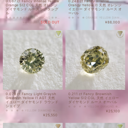
0.067 ct Fancy Intense Yellow
0.248 ct Fancy Intense
Orange SI2 CGL 天然 オレンジ
Orangy Yellow I1 天然 オレンジ
ダイヤモンド ルース レクタング
イエロー ダイヤモンド ルース オ
ル
ーバル
❁ ✤ ✿ ✼ ✽ ORANGE DIAMOND ❁ ✤ ✿ ✾ ✥ 0.067 ct Fancy Intense Yellow Orange SI2 CGL 天然 オレンジ ダイヤモンド ルース レクタングル 人気上昇中のカラーダイヤモンドを格安価格で出品しております。 ほんのりと甘みを感じるパステルカラー。 明るく、程よい濃さのイエローオレンジでクールなシェイプ。 可愛らしさとカッコよさを併せ持ったルースです。 天然 ルース カラーダイヤモンド 裸石 国内在庫品 ※ 私どもで扱うダイヤモンドはすべて新品です。 ※ 画像は、商品・グレーディングレポートともに、サンプルではなく当該商品の画像です。本来の色に近くなるように撮影しておりますが、お使いのモニターによって色合いが異なる場合がございます。予めご了承の上でのご購入をお願いいたします。 央宝石研究所(CGL)のソーティングがついています。 色の起源もダイヤモンド自体も天然です。 クラリティ、カラットはソーティング(画像)をご覧ください。 #天然 #ダイヤモンド #天然ダイヤモンド #Fancy #FancyIntense #レクタングル #オレンジ #イエロー #カラーダイヤモンド #YellowOrange #Diamond_Exchange_Federation
❁ ✤ ✼ ✽ ORANGE YELLOW DIAMOND ❁ ✿ ✾ ✥ 0.248 ct Fancy Intense Orangy Yellow I1 天然 オレンジ イエロー ダイヤモンド ルース オーバル ジューシーフレッシュなミカン色。面の広いルースです。 近年、カラーダイヤモンド人気が高まってきているようです。指輪やネックレス等へのジュエリー加工にも、コレクションにもおすすめです。 ご質問等ございましたら、どうぞお気軽にお問い合わせください。 天然 ルース カラーダイヤモンド 裸石 国内在庫品 ※ 私どもで扱うダイヤモンドはすべて新品です。 ※ 画像は、商品・グレーディングレポートともに、サンプルではなく当該商品の画像です。本来の色に近くなるように自然光で撮影しておりますが、お使いのモニターによって色合いが異なる場合がございます。予めご了承の上でのご購入をお願いいたします。 色の起源もダイヤモンド自体も天然です。 CGLのソーティングがついております。 クラリティ、カラットはソーティング(画像)をご覧ください。 #カラーダイヤモンド #天然 #ダイヤモンド #天然ダイヤモンド #FancyIntense #オーバル #オレンジ #ORANGE #オレンジーイエロー #イエロー #カラーダイヤ #CGL #DIAMONDEXCHANGEFEDERATION カラー...イエロー 装飾...ダイヤモンド
¥48,880
SOLD OUT
¥88,000
0.078 ct Fancy Light Graysh
0.211 ct Fancy Brownish
Greenish Yellow I1 AGT 天然
Yellow SI2 CGL 天然 イエロー
イエロー ダイヤモンド ラウンド
ダイヤモンド ルース オーバル
シェイプ
❁ ✿ ✼ ✽ YELLOW DIAMOND ❁ ✿ ✼ ✽ 0.211 ct Fancy Brownish Yellow SI2 CGL 天然 イエロー ダイヤモンド ルース オーバル ミステリアスなイエローダイヤモンドを出品いたします。 周りの明るさによって見えるお色が変わります。オリーブオイルのようなお色に見えたり、ライトブラウンに見えたり。 蛍光性の影響で、明るい場所で見ると、内から湧くように緑が見えます。ブラックライト下でも緑に光ってくれるミステリアスさん。 コロンとしたシェイプが可愛く、スパークの多いダイヤモンドです。 ご質問等ございましたら、どうぞお気軽にお問い合わせください。 天然 ルース カラーダイヤモンド 裸石 国内在庫品 ※ 私どもで扱うダイヤモンドはすべて新品です。 ※ 画像は、商品・グレーディングレポートともに、サンプルではなく当該商品の画像です。本来の色に近くなるように撮影しておりますが、お使いのモニターによって色合いが異なる場合がございます。予めご了承の上でのご購入をお願いいたします。 中央宝石研究所(CGL)さんのソーティングがついております。 色の起源もダイヤモンド自体も天然です。 クラリティ、カラットはソーティング(画像)をご覧ください。 #天然 #ダイヤモンド #天然ダイヤモンド #Fancy #オーバル #イエロー #カラーダイヤモンド #CGL #DIAMOND_EXCHANGEF_EDERATION
✤ ✼ ✽ ✻ YELLOW DIAMOND ❁ ✿ ✾ ✥ 0.078 ct Fancy Light Graysh Greenish Yellow I1 AGT 天然 イエロー ダイヤモンド ラウンド シェイプ 天然カラーダイヤモンドを格安価格で出品いたします。 お写真ではカーボンが見受けられますが、裸眼ではこのぽつぽつはほとんど見えません。 屋内ではシャビーで幻想的なモスグリーンに見えます。 その他ご質問等ございましたら、どうぞお気軽にお問い合わせください。 天然 ルース カラーダイヤモンド 裸石 国内在庫品 ※ 私どもで扱うダイヤモンドはすべて新品です。 ※ 画像は、商品・グレーディングレポートともに、サンプルではなく当該商品の画像です。本来の色に近くなるように撮影しておりますが、お使いのモニターによって色合いが異なる場合がございます。予めご了承の上でのご購入をお願いいたします。 AGTジェムラボラトリーさんのソーティングが付属しております。 色の起源もダイヤモンド自体も天然です。 クラリティ、カラットはソーティング(画像)をご覧ください。 #天然ダイヤモンド #イエロー #天然 #ダイヤモンド #カラーダイヤモンド #FANCY #ラウンド #GREENISH #YELLOW
¥25,100
¥25,550