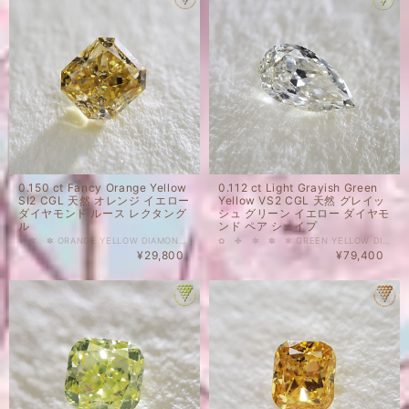
0.150 ct Fancy Orange Yellow
0.112 ct Light Grayish Green
SI2 CGL 天然 オレンジ イエロー
Yellow VS2 CGL 天然 グレイッ
ダイヤモンド ルース レクタング
シュ グリーン イエロー ダイヤモ
ル
ンド ペア シェイプ
✾ ✼ ✽ ORANGE YELLOW DIAMOND ❁ ✿ ✥ 0.150 ct Fancy Orange Yellow SI2 CGL 天然 オレンジ イエロー ダイヤモンド ルース レクタングル 人気上昇中のカラーダイヤモンドを格安価格で出品しております。 明るくすっきりとした甘みのあるオレンジカラー。ものすごく主張するわけでもなく、かといって目立たないわけでもない、丁度良いお色のルースです。 パステルカラーの他のお色のルースと組わせて使用しても素敵そうです。 天然 ルース カラーダイヤモンド 裸石 国内在庫品 ※ 私どもで扱うダイヤモンドはすべて新品です。 ※ 画像は、商品・グレーディングレポートともに、サンプルではなく当該商品の画像です。本来の色に近くなるように撮影しておりますが、お使いのモニターによって色合いが異なる場合がございます。予めご了承の上でのご購入をお願いいたします。 中央宝石研究所(CGL)のソーティングがついています。 色の起源もダイヤモンド自体も天然です。 クラリティ、カラットはソーティング(画像)をご覧ください。 #0.1ct #天然 #ダイヤモンド #天然ダイヤモンド #Fancy #レクタングル #オレンジ #ORANGE #イエロー #カラーダイヤモンド #CGL #DIAMOND_EXCHANGEF_EDERATION
✿ ✤ ✼ ✽ ✻ GREEN YELLOW DIAMOND ❁ ✿ ✤ ✼ ✽ 0.112 ct Light Grayish Green Yellow VS2 CGL 天然 グレイッシュ グリーン イエロー ダイヤモンド ペア シェイプ 濃厚からの箸休めのような、さっぱりとクリアな印象のダイヤモンド。 クールなシェイプにピュアさと優しさを隠し持ってるようなダイヤモンドです。 その他ご質問等ございましたら、どうぞお気軽にお問い合わせください。 天然 ルース カラーダイヤモンド 裸石 国内在庫品 ※ 私どもで扱うダイヤモンドはすべて新品です。 ※ 画像は、商品・グレーディングレポートともに、サンプルではなく当該商品の画像です。本来の色に近くなるように撮影しておりますが、お使いのモニターによって色合いが異なる場合がございます。予めご了承の上でのご購入をお願いいたします。 CGLのソーティングがついております。 色の起源もダイヤモンド自体も天然です。 クラリティ、カラットはソーティング(画像)をご覧ください。 #グリーン #イエロー #天然 #ダイヤモンド #天然ダイヤモンド #カラーダイヤモンド #Light #Grayish #Green #ペアシェイプ #Diamond_Exchange_Federation
¥29,800
¥79,400