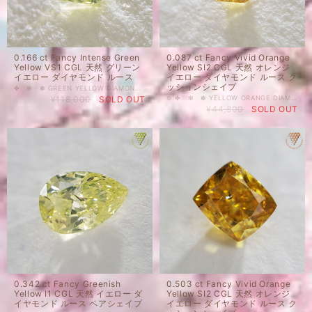
0.166 ct Fancy Intense Green
0.087 ct Fancy Vivid Orange
Yellow VS1 CGL 天然 グリーン
Yellow SI2 CGL 天然 オレンジ
イエロー ダイヤモンド ルース
イエロー ダイヤモンド ルース ク
ッションシェイプ
✤ ✼ ✽ GREEN YELLOW DIAMOND ❁ ✿ ✾ ✥ 0.166 ct Fancy Intense Green Yellow VS1 CGL 天然 グリーン イエロー ダイヤモンド ルース 人気上昇中のカラーダイヤモンドを格安価格で出品しております。 ぱっとしたグリーンとイエローの丁度間。グリーンに感じたり、イエローーに感じたり。明るくキラキラ輝くユニークなルースです。 天然 ルース カラーダイヤモンド 裸石 国内在庫品 ※ 私どもで扱うダイヤモンドはすべて新品です。 ※ 画像は、商品・グレーディングレポートともに、サンプルではなく当該商品の画像です。本来の色に近くなるように撮影しておりますが、お使いのモニターによって色合いが異なる場合がございます。予めご了承の上でのご購入をお願いいたします。 CGL（中央宝石研究所さん）のソーティングがついています。 色の起源もダイヤモンド自体も天然です。 クラリティ、カラットはソーティング(画像)をご覧ください。 #天然 #ダイヤモンド #天然ダイヤモンド #FancyIntense #ペアシェイプ #グリーン #GREEN #イエロー #CGL #DIAMONDEXCHANGEFEDERATION カラー...イエロー 装飾...ダイヤモンド
¥118,000
SOLD OUT
❁ ✤ ✼ ✽ YELLOW ORANGE DIAMOND ❁ ✿ ✾ ✥ 0.087 ct Fancy Vivid Orange Yellow SI2 CGL 天然 オレンジ イエロー ダイヤモンド ルース クッションシェイプ ジューシーなオレンジイエローのルース。どちらかというとオレンジを強く感じます。甘めのミカン色が可愛いルースです。リングにもペンダントにも、メンズジュエリーにも◎です。 近年、カラーダイヤモンド人気が高まってきているようです。指輪やネックレス等へのジュエリー加工にも、コレクションにもおすすめです。 ご質問等ございましたら、どうぞお気軽にお問い合わせください。 天然 ルース カラーダイヤモンド 裸石 国内在庫品 ※ 私どもで扱うダイヤモンドはすべて新品です。 ※ 画像は、商品・グレーディングレポートともに、サンプルではなく当該商品の画像です。本来の色に近くなるように撮影しておりますが、お使いのモニターによって色合いが異なる場合がございます。予めご了承の上でのご購入をお願いいたします。 CGL(中央宝石研究所）さんのソーティングがついております。 色の起源もダイヤモンド自体も天然です。 クラリティ、カラットはソーティング(画像)をご覧ください。 #天然 #ダイヤモンド #天然ダイヤモンド #FancyVivid #イエロー #クッション #オレンジ #YELLOWORANGE #CGL #DIAMONDEXCHANGEFEDERATION カラー...グリーン 装飾...ダイヤモンド
¥44,800
SOLD OUT
0.342 ct Fancy Greenish
0.503 ct Fancy Vivid Orange
Yellow I1 CGL 天然 イエロー ダ
Yellow SI2 CGL 天然 オレンジ
イヤモンド ルース ペアシェイプ
イエロー ダイヤモンド ルース ク