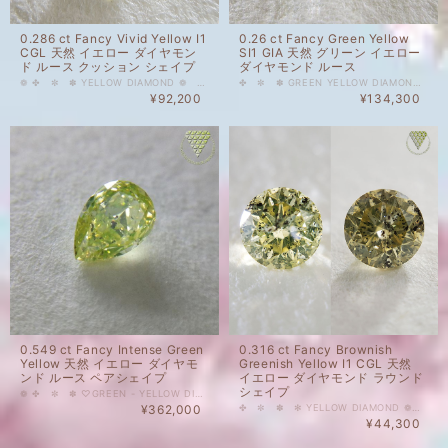
0.286 ct Fancy Vivid Yellow I1
0.26 ct Fancy Green Yellow
CGL 天然 イエロー ダイヤモン
SI1 GIA 天然 グリーン イエロー
ド ルース クッション シェイプ
ダイヤモンド ルース
❁ ✤ ✼ ✽ YELLOW DIAMOND ❁ ✿ ✾ ✥ 0.286 ct Fancy Vivid Yellow I1 CGL 天然 イエロー ダイヤモンド ルース クッション シェイプ 人気上昇中のカラーダイヤモンドを格安価格で出品しております。 レモンイエローより濃く、山吹色より黄色な明るいたんぽぽ色のルースです。 ほとんど気になる内包物もなく、かなりきれいなI1だと思います。イエローゴールドより、プラチナやホワイトゴールに映えそうです。 天然 ルース カラーダイヤモンド 裸石 国内在庫品 ※ 私どもで扱うダイヤモンドはすべて新品です。 ※ 画像は、商品・グレーディングレポートともに、サンプルではなく当該商品の画像です。本来の色に近くなるように撮影しておりますが、お使いのモニターによって色合いが異なる場合がございます。予めご了承の上でのご購入をお願いいたします。 CGLのソーティングがついています。 色の起源もダイヤモンド自体も天然です。 クラリティ、カラットはソーティング(画像)をご覧ください。 #0.2ct #天然ダイヤモンド #Fancy #Yellow #Vivid #ヴィヴィッドイエロー #ビビッド #DIAMONDEXCHANGEFEDERATION
✤ ✼ ✽ GREEN YELLOW DIAMOND ❁ ✿ ✾ ✥ 0.26 ct Fancy Green Yellow SI1 GIA 天然 グリーン イエロー ダイヤモンド ルース 人気上昇中のカラーダイヤモンドを格安価格で出品しております。 爽やかで優しい印象のグリーンイエロー。お色は若苗色と若草色の中間あたりで、陽の光を浴びてきらきらと輝く若苗のようです。 裸眼で見た感じは、お写真より黄緑に見えます。 天然 ルース カラーダイヤモンド 裸石 国内在庫品 ※ 私どもで扱うダイヤモンドはすべて新品です。 ※ 画像は、商品・グレーディングレポートともに、サンプルではなく当該商品の画像です。本来の色に近くなるように撮影しておりますが、お使いのモニターによって色合いが異なる場合がございます。予めご了承の上でのご購入をお願いいたします。 GIAグレーディングレポートがついています。 色の起源もダイヤモンド自体も天然です。 クラリティ、カラットはソーティング(画像)をご覧ください。 #0.2ct #天然 #ダイヤモンド #天然ダイヤモンド #Fancy #クッション #グリーン #GREEN #イエロー #GIA #DIAMONDEXCHANGEFEDERATION
¥92,200
¥134,300
0.549 ct Fancy Intense Green
0.316 ct Fancy Brownish
Yellow 天然 イエロー ダイヤモ
Greenish Yellow I1 CGL 天然
ンド ルース ペアシェイプ
イエロー ダイヤモンド ラウンド
シェイプ
❁ ✤ ✼ ✽ ♡GREEN - YELLOW DIAMOND ♡ ❁ ✿ ✾ ✥ 0.549 ct Fancy Intense Green Yellow 天然 イエロー ダイヤモンド ルース ペアシェイプ ハーフカラットアップのインテンスグリーンイエロー。サイズもあり、ペンダントにもリングにも。 STRONG YELLOWISH GREENの蛍光性の影響で、光量の多くない場所では渋く緑がかった黄色、光量の多い場所（直射日光下や、スマホライトで照らした場合など）では、お写真様のパッとした蛍光黄緑に見えます。キラキラ感のあるルースです。 ※ 画像は、商品・グレーディングレポートともに、サンプルではなく当該商品の画像です。本来の色に近くなるように自然光で撮影しておりますが、お使いのモニターによって色合いが異なる場合がございます。予めご了承の上でのご購入をお願いいたします。 中央宝石研究所(CGL)のソーティングがついています。 色の起源もダイヤモンド自体も天然です。 クラリティ、カラットはソーティング(画像)をご覧ください。 #ハーフカラット #天然ダイヤモンド #Fancy #GreenYellow #ペアシェイプ #イエロー #グリーンイエロー #ファンシーカラー #カラー ダイヤ Dimond Exchange Federation
¥362,000
✤ ✼ ✽ ✻ YELLOW DIAMOND ❁ ✿ ✾ ✥ 0.316 ct Fancy Brownish Greenish Yellow I1 CGL 天然 イエロー ダイヤモンド ラウンド シェイプ 天然カラーダイヤモンドを格安価格で出品いたします。 ダルメシアンのように細かなぽつぽつのあり、お色もなんだかムラがある個性派ダイヤモンド。 裸眼では、このぽつぽつはほとんど見えませんが、ここまでカーボンがきれいに散っていると見えても良いのではないかと、その個性に愛おしささえ感じます。 補助光なしでは渋いモスグリーン、ライトで照らしてみると、シャビーな黄緑のようなお色に見えます。 その他ご質問等ございましたら、どうぞお気軽にお問い合わせください。 天然 ルース カラーダイヤモンド 裸石 国内在庫品 ※ 私どもで扱うダイヤモンドはすべて新品です。 ※ 画像は、商品・グレーディングレポートともに、サンプルではなく当該商品の画像です。本来の色に近くなるように撮影しておりますが、お使いのモニターによって色合いが異なる場合がございます。予めご了承の上でのご購入をお願いいたします。 CGL（中央宝石研究所）さんのソーティングが付属しております。 色の起源もダイヤモンド自体も天然です。 クラリティ、カラットはソーティング(画像)をご覧ください。 #0.3ct台 #天然ダイヤモンド #イエロー #天然 #ダイヤモンド #FANCY #ラウンド #GREENISH #YELLOW #DIAMONDEXCHANGEFEDERATION
¥44,300