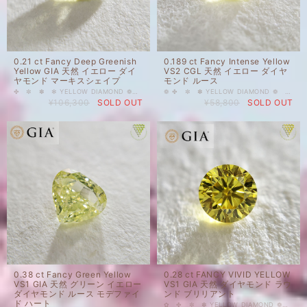
0.21 ct Fancy Deep Greenish
0.189 ct Fancy Intense Yellow
Yellow GIA 天然 イエロー ダイ
VS2 CGL 天然 イエロー ダイヤ
ヤモンド マーキスシェイプ
モンド ルース
✤ ✼ ✽ ✻ YELLOW DIAMOND ❁ ✿ ✾ ✥ 0.21 ct Fancy Deep Greenish Yellow GIA 天然 イエロー ダイヤモンド マーキスシェイプ 天然カラーダイヤモンドを格安価格で出品いたします。 コクがありながらあっさりとした上質なオリーブオイルのようなお色。もう、頭の中はスズキのカルパッチョの妄想でいっぱいです。かなりの食欲そそる系ルースです。すみません…。 おいしそうなのはさておき、光が当たるとダイヤモンドらしい虹色のスパークがピカピカはじけ、幻想的な雰囲気を感じる美しいルースです。 カラーダイヤモンド識別 / 起源レポートなので、クラリティやカットグレードがないのですが、お写真の通り、目立つ内包物もなくポリッシュも良いです。クラリティSI-VSだと思います。 その他ご質問等ございましたら、どうぞお気軽にお問い合わせください。 天然 ルース カラーダイヤモンド 裸石 国内在庫品 ※ 私どもで扱うダイヤモンドはすべて新品です。 ※ 画像は、商品・グレーディングレポートともに、サンプルではなく当該商品の画像です。本来の色に近くなるように撮影しておりますが、お使いのモニターによって色合いが異なる場合がございます。予めご了承の上でのご購入をお願いいたします。 GIAのレポートが付属しております。 色の起源もダイヤモンド自体も天然です。 クラリティ、カラットはソーティング(画像)をご覧ください。 #0.2ct台 #天然ダイヤモンド #イエロー #天然 #ダイヤモンド #FANCYDEEP #マーキス #GREENISH #YELLOW #DIAMONDEXCHANGEFEDERATION
❁ ✤ ✼ ✽ YELLOW DIAMOND ❁ ✿ ✾ ✥ 0.189 ct Fancy Intense Yellow VS2 CGL 天然 イエロー ダイヤモンド ルース カットコーナード レクタングル シェイプ 一日の始まり、さわやかな朝の陽の光のように心を明るくしてくれそうなビタミンカラー。ぱっとしたレモンイエローです。プラチナやホワイトゴールドにとても映えそうなルースです。 天然 ルース カラーダイヤモンド 裸石 国内在庫品 ※ 私どもで扱うダイヤモンドはすべて新品です。 ※ 画像は、商品・グレーディングレポートともに、サンプルではなく当該商品の画像です。本来の色に近くなるように撮影しておりますが、お使いのモニターによって色合いが異なる場合がございます。予めご了承の上でのご購入をお願いいたします。 CGLのソーティングがついています。 色の起源もダイヤモンド自体も天然です。 クラリティ、カラットはソーティング(画像)をご覧ください。 #天然ダイヤモンド #Fancy #Yellow #イエロー #INTENSE #インテンスイエロー インテンス #DIAMONDEXCHANGEFEDERATION
¥106,300
SOLD OUT
¥58,800
SOLD OUT
0.38 ct Fancy Green Yellow
0.28 ct FANCY VIVID YELLOW
VS1 GIA 天然 グリーン イエロー
VS1 GIA 天然 ダイヤモンド ラウ
ダイヤモンド ルース モデファイ
ンド ブリリアント
ド ハート
✿ ✤ ✼ ✽ YELLOW DIAMOND ❁ ✿ ✤ ✼ GIAレポート付 0.28 ct FANCY VIVID YELLOW VS1 GIA 天然 ダイヤモンド ラウンド ブリリアント 人気上昇中のカラーダイヤモンドを格安価格で出品しております。 すっきりとクリアなVIVID YELLOW。オレンジにもグリーンにも傾かない、丁度な黄色です。とてもバランスが良くクールな雰囲気を感じるルースです。 天然 ルース カラーダイヤモンド 裸石 国内在庫品 ※ 私どもで扱うダイヤモンドはすべて新品です。 ※ 画像は、商品・グレーディングレポートともに、サンプルではなく当該商品の画像です。本来の色に近くなるように撮影しておりますが、お使いのモニターによって色合いが異なる場合がございます。予めご了承の上でのご購入をお願いいたします。 ハイクオリティー 【GIAレポート付】 色の起源もダイヤモンド自体も天然です。 グレード詳細はレポート画像をご覧ください。 #0.2ct台 #天然 #ダイヤモンド #天然ダイヤモンド #FancyVivid #YELLOW #イエロー #VIVID #ヴィヴィッド #ラウンド #GIA #DIAMONDEXCHANGEFEDERATION