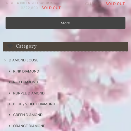
✤ ✼ ✽ GREEN YELLOW DIAMOND ❁ ✿ ✾ ✥ GIAレポート付き 0.38 ct Fancy Green Yellow VS1 GIA 天然 グリーン イエロー ダイヤモンド ルース モデファイド ハート 人気上昇中のカラーダイヤモンドを格安価格で出品しております。 爽やかで優しい印象のグリーンイエロー。屋内蛍光灯下では樹木の新芽のお色のように、だいぶ黄色味を帯びた黄緑、強めのライト下では、蛍光黄緑に見えます。 コロンとしたモデファイド ハートシェイプ（マロン型）で、サイズもあるので、ペンダントトップ等にもよろしいかと思います。 天然 ルース カラーダイヤモンド 裸石 国内在庫品 ※ 私どもで扱うダイヤモンドはすべて新品です。 ※ 画像は、商品・グレーディングレポートともに、サンプルではなく当該商品の画像です。本来の色に近くなるように撮影しておりますが、お使いのモニターによって色合いが異なる場合がございます。予めご了承の上でのご購入をお願いいたします。 GIAグレーディングレポートがついています。 色の起源もダイヤモンド自体も天然です。 クラリティ、カラットはソーティング(画像)をご覧ください。 #0.3ct台 #天然 #ダイヤモンド #天然ダイヤモンド #Fancy #ハート #グリーン #GREEN #イエロー #GIA #DIAMONDEXCHANGEFEDERATION
¥318,000
SOLD OUT
¥222,800
SOLD OUT
More
Category
DIAMOND LOOSE
PINK DIAMOND
RED DIAMOND
PURPLE DIAMOND
BLUE / VIOLET DIAMOND
GREEN DIAMOND
ORANGE DIAMOND