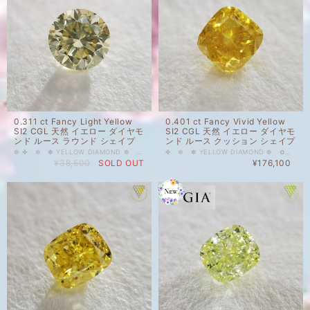
0.311 ct Fancy Light Yellow
0.401 ct Fancy Vivid Yellow
SI2 CGL 天然 イエロー ダイヤモ
SI2 CGL 天然 イエロー ダイヤモ
ンド ルース ラウンド シェイプ
ンド ルース クッション シェイプ
❁ ✤ ✼ ✽ YELLOW DIAMOND ❁ ✿ ✾ ✥ 0.311 ct Fancy Light Yellow SI2 CGL 天然 イエロー ダイヤモンド ルース ラウンド シェイプ 人気上昇中のカラーダイヤモンドを格安価格で出品しております。 柔らかな黄色のダイヤモンド。蛍光性がSTRONG YELLOWISH GREENのためか、ほんのりと緑がかって見えます。ラウンドカットらしく、きらきらと、スパークの出るダイヤモンドです。 天然 ルース カラーダイヤモンド 裸石 国内在庫品 ※ 私どもで扱うダイヤモンドはすべて新品です。 ※ 画像は、商品・グレーディングレポートともに、サンプルではなく当該商品の画像です。本来の色に近くなるように自然光で撮影しておりますが、お使いのモニターによって色合いが異なる場合がございます。予めご了承の上でのご購入をお願いいたします。 CGLのソーティングがついています。 色の起源もダイヤモンド自体も天然です。 クラリティ、カラットはソーティング(画像)をご覧ください。 #0.3ct #天然ダイヤモンド #ダイヤモンド #イエローダイヤモンド #Fancy #FancyLight #Yellow #イエロー #DIAMONDEXCHANGEFEDERATION
✤ ✼ ✽ YELLOW DIAMOND ❁ ✿ ✾ ✥ 0.401 ct Fancy Vivid Yellow SI2 CGL 天然 イエロー ダイヤモンド ルース クッション シェイプ 人気上昇中のカラーダイヤモンドを格安価格で出品しております。 キャンディーカラーのVIVID YELLOW。山吹色に近い温かみのあるお色です。光量の多い場所では、5枚目のお写真のようにパッとした黄色に見えます。 天然 ルース カラーダイヤモンド 裸石 国内在庫品 ※ 私どもで扱うダイヤモンドはすべて新品です。 ※ 画像は、商品・グレーディングレポートともに、サンプルではなく当該商品の画像です。本来の色に近くなるように自然光で撮影しておりますが、お使いのモニターによって色合いが異なる場合がございます。予めご了承の上でのご購入をお願いいたします。 中央宝石研究所(CGL)のソーティングがついています。 色の起源もダイヤモンド自体も天然です。 クラリティ、カラットはソーティング(画像)をご覧ください。 #0.4ct #天然 #ダイヤモンド #天然ダイヤモンド #FancyVIVID #YELLOW #イエロー #VIVID #ヴィヴィッド #CGL #DIAMONDEXCHANGEFEDERATION
¥38,500
SOLD OUT
¥176,100