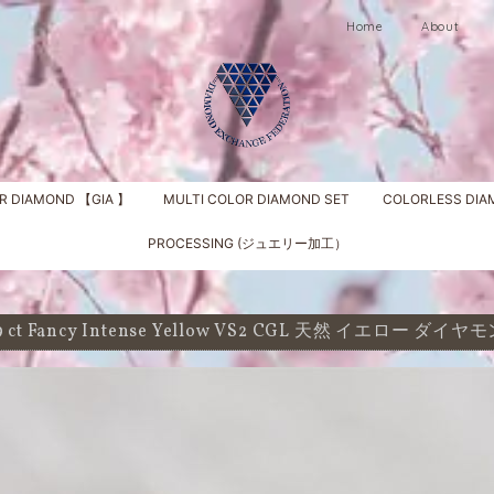
Home
About
R DIAMOND 【GIA 】
MULTI COLOR DIAMOND SET
COLORLESS DI
PROCESSING (ジュエリー加工）
89 ct Fancy Intense Yellow VS2 CGL 天然 イエロー ダ