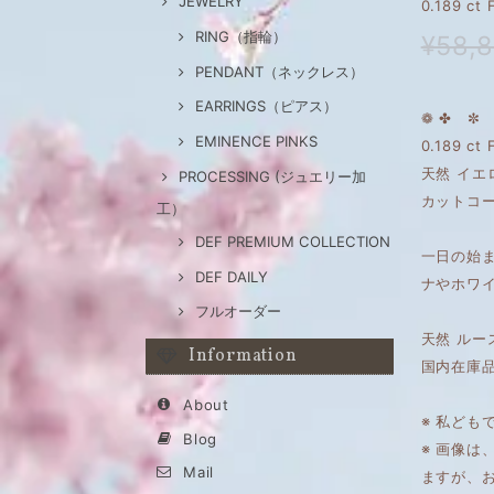
JEWELRY
0.189 c
RING（指輪）
¥58,
PENDANT（ネックレス）
EARRINGS（ピアス）
❁ ✤ ✼ 
EMINENCE PINKS
0.189 ct
天然 イエ
PROCESSING (ジュエリー加
カットコー
工）
DEF PREMIUM COLLECTION
一日の始
DEF DAILY
ナやホワ
フルオーダー
天然 ルー
Information
国内在庫
About
※ 私ども
Blog
※ 画像
Mail
ますが、