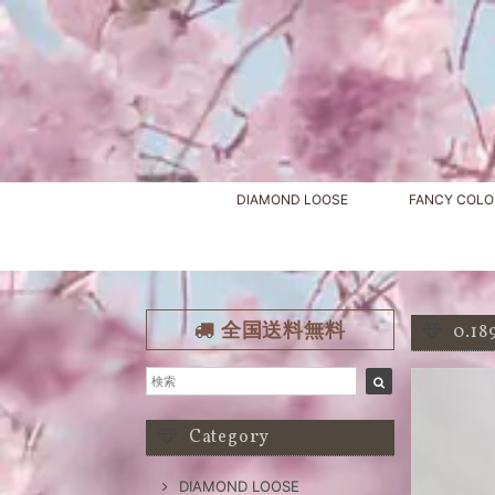
DIAMOND LOOSE
FANCY COLO
全国送料無料
0.1
Category
DIAMOND LOOSE