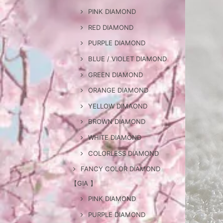
PINK DIAMOND
RED DIAMOND
PURPLE DIAMOND
BLUE / VIOLET DIAMOND
GREEN DIAMOND
ORANGE DIAMOND
YELLOW DIMAOND
BROWN DIAMOND
WHITE DIAMOND
COLORLESS DIAMOND
FANCY COLOR DIAMOND
【GIA 】
PINK DIAMOND
PURPLE DIAMOND