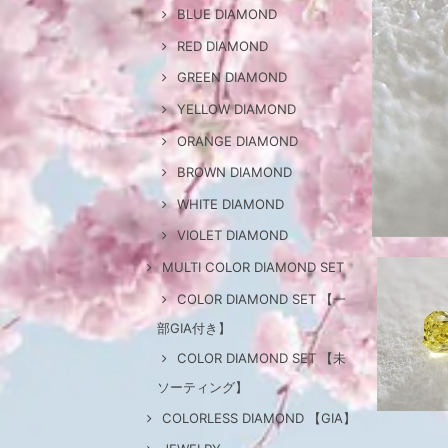
BLUE DIAMOND
RED DIAMOND
GREEN DIAMOND
YELLOW DIAMOND
ORANGE DIAMOND
BROWN DIAMOND
WHITE DIAMOND
VIOLET DIAMOND
MULTI COLOR DIAMOND SET
COLOR DIAMOND SET 【一
部GIA付き】
COLOR DIAMOND SET 【未
ソーティング】
COLORLESS DIAMOND 【GIA】