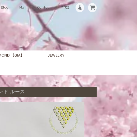
Blog
Mail
Contact
בס"ד
AMOND 【GIA】
JEWELRY
イヤモンド ルース