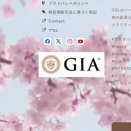
プライバシーポリシー
CGLのソ
特定商取引法に基づく表記
色の起源
Contact
クラリティ
בס"ד
#天然ダイ
#Fancy
#Yellow
#イエロー
#INTENS
#インテ
インテン
#DIAMON