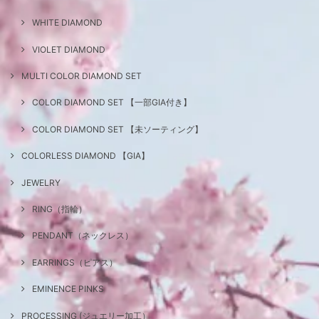
WHITE DIAMOND
VIOLET DIAMOND
MULTI COLOR DIAMOND SET
COLOR DIAMOND SET 【一部GIA付き】
COLOR DIAMOND SET 【未ソーティング】
COLORLESS DIAMOND 【GIA】
JEWELRY
RING（指輪）
PENDANT（ネックレス）
EARRINGS（ピアス）
EMINENCE PINKS
PROCESSING (ジュエリー加工）