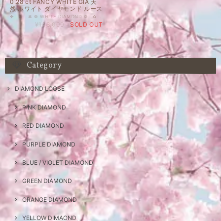
0.28 ct FANCY WHITE GIA 天
然 ホワイト ダイヤモンド ルース
✤ ✼ ✽ ❁ WHITE DIAMOND ❁ ✿ ✾ ✥ 0.28 ct FANCY WHITE GIA 天然 ダイヤモンド ルース ラウンド ホワイト ダイヤモンド 人気上昇中のカラーダイヤモンドを格安価格で出品しております。 幻想的な乳白色のルースです。スパークは白/淡いイエロー系が主、カラーレスダイヤモンドのようなスパークも見受けられます。 天然 ルース カラーダイヤモンド 裸石 国内在庫品 ※ 私どもで扱うダイヤモンドはすべて新品です。 ※ 画像は、商品・グレーディングレポートともに、サンプルではなく当該商品の画像です。本来の色に近くなるように自然光で撮影しておりますが、お使いのモニターによって色合いが異なる場合がございます。予めご了承の上でのご購入をお願いいたします。 CGLのソーティングがついています。 色の起源もダイヤモンド自体も天然です。 クラリティ、カラットはソーティング(画像)をご覧ください。 ＃WHITE ＃天然ダイヤモンド ＃ダイヤモンド ＃FANCY ＃カラーダイヤモンド ＃DIAMONDEXCHANGEFEDERATION
¥138,000
SOLD OUT
Category
DIAMOND LOOSE
PINK DIAMOND
RED DIAMOND
PURPLE DIAMOND
BLUE / VIOLET DIAMOND
GREEN DIAMOND
ORANGE DIAMOND
YELLOW DIMAOND