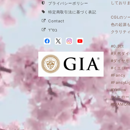
しており
プライバシーポリシー
特定商取引法に基づく表記
CGLのソ
Contact
色の起源
בס"ד
クラリティ
#0.3ct
#天然ダイ
#ダイヤモ
#イエロ
#Fancy
#FancyLi
#Yellow
#イエロー
#DIAMON