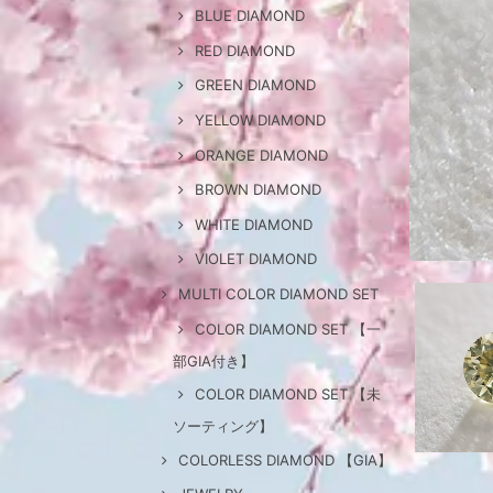
BLUE DIAMOND
RED DIAMOND
GREEN DIAMOND
YELLOW DIAMOND
ORANGE DIAMOND
BROWN DIAMOND
WHITE DIAMOND
VIOLET DIAMOND
MULTI COLOR DIAMOND SET
COLOR DIAMOND SET 【一
部GIA付き】
COLOR DIAMOND SET 【未
ソーティング】
COLORLESS DIAMOND 【GIA】