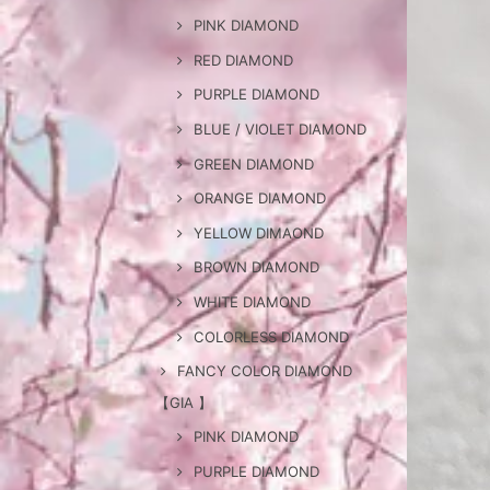
PINK DIAMOND
RED DIAMOND
PURPLE DIAMOND
BLUE / VIOLET DIAMOND
GREEN DIAMOND
ORANGE DIAMOND
YELLOW DIMAOND
BROWN DIAMOND
WHITE DIAMOND
COLORLESS DIAMOND
FANCY COLOR DIAMOND
【GIA 】
PINK DIAMOND
PURPLE DIAMOND