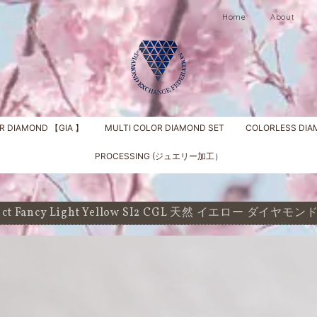
Home
About
R DIAMOND 【GIA 】
MULTI COLOR DIAMOND SET
COLORLESS DI
PROCESSING (ジュエリー加工）
11 ct Fancy Light Yellow SI2 CGL 天然 イエロー ダ