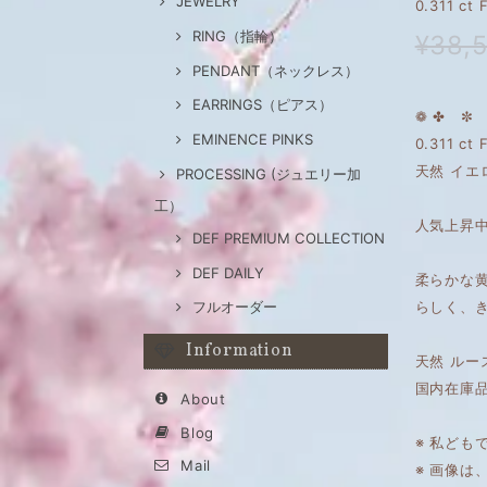
JEWELRY
0.311 c
RING（指輪）
¥38,
PENDANT（ネックレス）
EARRINGS（ピアス）
❁ ✤ ✼ 
EMINENCE PINKS
0.311 ct 
天然 イエ
PROCESSING (ジュエリー加
工）
人気上昇
DEF PREMIUM COLLECTION
DEF DAILY
柔らかな黄
らしく、
フルオーダー
Information
天然 ルー
国内在庫
About
Blog
※ 私ども
Mail
※ 画像