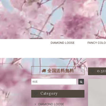
DIAMOND LOOSE
FANCY COLO
全国送料無料
0.3
Category
DIAMOND LOOSE