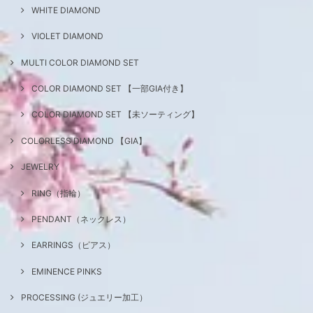
WHITE DIAMOND
VIOLET DIAMOND
MULTI COLOR DIAMOND SET
COLOR DIAMOND SET 【一部GIA付き】
COLOR DIAMOND SET 【未ソーティング】
COLORLESS DIAMOND 【GIA】
JEWELRY
RING（指輪）
PENDANT（ネックレス）
EARRINGS（ピアス）
EMINENCE PINKS
PROCESSING (ジュエリー加工）