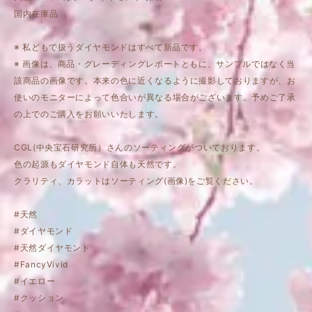
国内在庫品
※ 私どもで扱うダイヤモンドはすべて新品です。
※ 画像は、商品・グレーディングレポートともに、サンプルではなく当
該商品の画像です。本来の色に近くなるように撮影しておりますが、お
使いのモニターによって色合いが異なる場合がございます。予めご了承
の上でのご購入をお願いいたします。
CGL(中央宝石研究所）さんのソーティングがついております。
色の起源もダイヤモンド自体も天然です。
クラリティ、カラットはソーティング(画像)をご覧ください。
#天然
#ダイヤモンド
#天然ダイヤモンド
#FancyVivid
#イエロー
#クッション