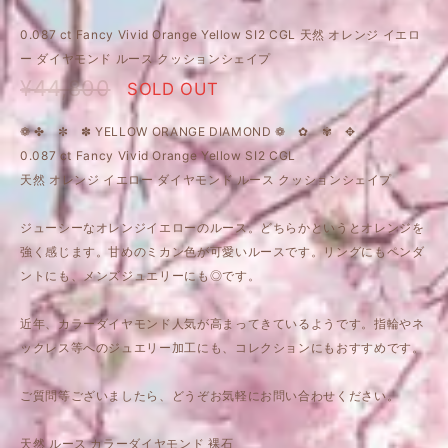
0.087 ct Fancy Vivid Orange Yellow SI2 CGL 天然 オレンジ イエロ
ー ダイヤモンド ルース クッションシェイプ
¥44,800
SOLD OUT
❁ ✤ ✼ ✽ YELLOW ORANGE DIAMOND ❁ ✿ ✾ ✥
0.087 ct Fancy Vivid Orange Yellow SI2 CGL
天然 オレンジ イエロー ダイヤモンド ルース クッションシェイプ
ジューシーなオレンジイエローのルース。どちらかというとオレンジを
強く感じます。甘めのミカン色が可愛いルースです。リングにもペンダ
ントにも、メンズジュエリーにも◎です。
近年、カラーダイヤモンド人気が高まってきているようです。指輪やネ
ックレス等へのジュエリー加工にも、コレクションにもおすすめです。
ご質問等ございましたら、どうぞお気軽にお問い合わせください。
天然 ルース カラーダイヤモンド 裸石