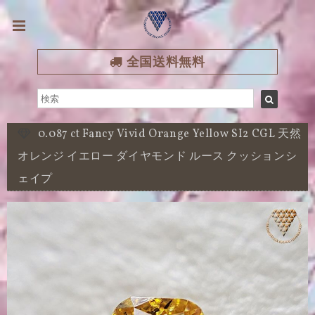
全国送料無料
0.087 ct Fancy Vivid Orange Yellow SI2 CGL 天然
オレンジ イエロー ダイヤモンド ルース クッションシ
ェイプ