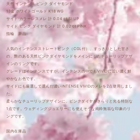
天然 インテンス ピンク ダイヤモンド
18金 ホワイトゴールド K18 WG
サイド カラーレスメレ 計 0.04 ct SI UP
サイド ピンク ダイヤモンド 計 0.02 ct PINK
指輪 新品
人気のインテンスストレートピンク（CGL付）、すっきりとした甘さ
の、艶のある天然ピンクダイヤモンドをメインにしたチューリップデザ
インのリングです。
グレードはインテンスですが、インテンスの中でもVIVIDに近い濃く鮮
やかなお色です。
サイドにも厳選して選んだ濃いINTENSE VIVIDのメレを2点使用しまし
た。
柔らかなチューリップデザインに、ピンクダイヤがきらりと光る特別な
1点です。ウェディングジュエリーにも使えそうな純粋無垢な印象のリ
ングです。
国内在庫品