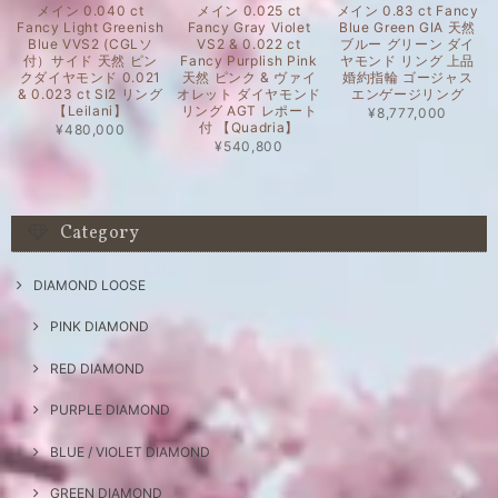
メイン 0.040 ct
メイン 0.025 ct
メイン 0.83 ct Fancy
Fancy Light Greenish
Fancy Gray Violet
Blue Green GIA 天然
Blue VVS2 (CGLソ
VS2 & 0.022 ct
ブルー グリーン ダイ
付）サイド 天然 ピン
Fancy Purplish Pink
ヤモンド リング 上品
クダイヤモンド 0.021
天然 ピンク & ヴァイ
婚約指輪 ゴージャス
& 0.023 ct SI2 リング
オレット ダイヤモンド
エンゲージリング
【Leilani】
リング AGT レポート
¥8,777,000
付 【Quadria】
¥480,000
¥540,800
Category
DIAMOND LOOSE
PINK DIAMOND
RED DIAMOND
PURPLE DIAMOND
BLUE / VIOLET DIAMOND
GREEN DIAMOND