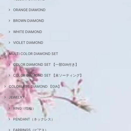
ORANGE DIAMOND
BROWN DIAMOND
WHITE DIAMOND
VIOLET DIAMOND
MULTI COLOR DIAMOND SET
COLOR DIAMOND SET 【一部GIA付き】
COLOR DIAMOND SET 【未ソーティング】
COLORLESS DIAMOND 【GIA】
JEWELRY
RING（指輪）
PENDANT（ネックレス）
EARRINGS（ピアス）