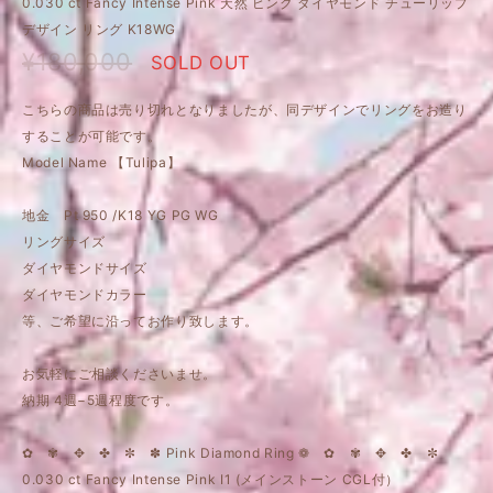
0.030 ct Fancy Intense Pink 天然 ピンク ダイヤモンド チューリップ
デザイン リング K18WG
¥180,000
SOLD OUT
こちらの商品は売り切れとなりましたが、同デザインでリングをお造り
することが可能です。
Model Name 【Tulipa】
地金 Pt 950 /K18 YG PG WG
リングサイズ
ダイヤモンドサイズ
ダイヤモンドカラー
等、ご希望に沿ってお作り致します。
お気軽にご相談くださいませ。
納期 4週−5週程度です。
✿ ✾ ✥ ✤ ✼ ✽ Pink Diamond Ring ❁ ✿ ✾ ✥ ✤ ✼
0.030 ct Fancy Intense Pink I1 (メインストーン CGL付）