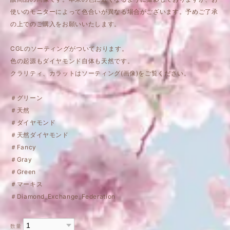
使いのモニターによって色合いが異なる場合がございます。予めご了承
の上でのご購入をお願いいたします。
CGLのソーティングがついております。
色の起源もダイヤモンド自体も天然です。
クラリティ、カラットはソーティング(画像)をご覧ください。
＃グリーン
＃天然
＃ダイヤモンド
＃天然ダイヤモンド
＃Fancy
＃Gray
＃Green
＃マーキス
＃Diamond_Exchange_Federation
数量