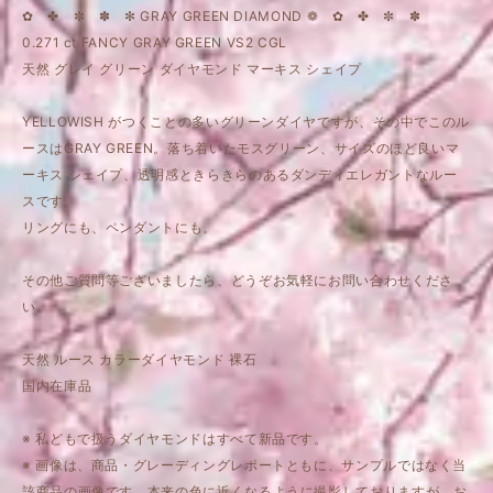
✿ ✤ ✼ ✽ ✻ GRAY GREEN DIAMOND ❁ ✿ ✤ ✼ ✽
0.271 ct FANCY GRAY GREEN VS2 CGL
天然 グレイ グリーン ダイヤモンド マーキス シェイプ
YELLOWISH がつくことの多いグリーンダイヤですが、その中でこのル
ースはGRAY GREEN。落ち着いたモスグリーン、サイズのほど良いマ
ーキス シェイプ、透明感ときらきらのあるダンディエレガントなルー
スです。
リングにも、ペンダントにも。
その他ご質問等ございましたら、どうぞお気軽にお問い合わせくださ
い。
天然 ルース カラーダイヤモンド 裸石
国内在庫品
※ 私どもで扱うダイヤモンドはすべて新品です。
※ 画像は、商品・グレーディングレポートともに、サンプルではなく当
該商品の画像です。本来の色に近くなるように撮影しておりますが、お