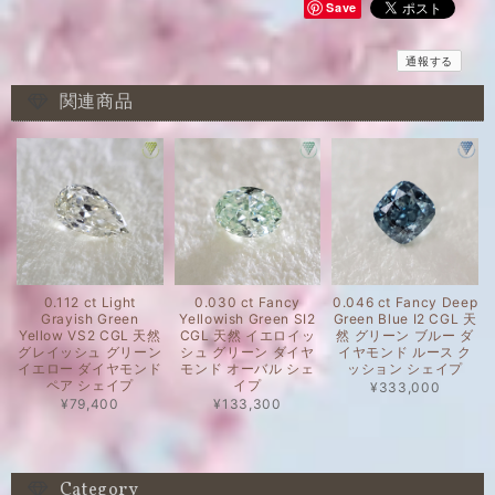
Save
通報する
関連商品
0.112 ct Light
0.030 ct Fancy
0.046 ct Fancy Deep
Grayish Green
Yellowish Green SI2
Green Blue I2 CGL 天
Yellow VS2 CGL 天然
CGL 天然 イエロイッ
然 グリーン ブルー ダ
グレイッシュ グリーン
シュ グリーン ダイヤ
イヤモンド ルース ク
イエロー ダイヤモンド
モンド オーバル シェ
ッション シェイプ
ペア シェイプ
イプ
¥333,000
¥79,400
¥133,300
Category