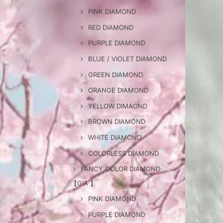
PINK DIAMOND
RED DIAMOND
PURPLE DIAMOND
BLUE / VIOLET DIAMOND
GREEN DIAMOND
ORANGE DIAMOND
YELLOW DIMAOND
BROWN DIAMOND
WHITE DIAMOND
COLORLESS DIAMOND
FANCY COLOR DIAMOND
【GIA 】
PINK DIAMOND
PURPLE DIAMOND