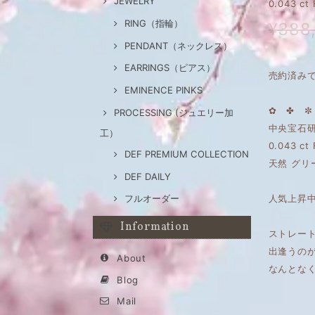
JEWELRY
0.043 
RING（指輪）
¥388
PENDANT（ネックレス）
EARRINGS（ピアス）
売約済み
EMINENCE PINKS
✿ ✤ ✼
PROCESSING (ジュエリー加
中央宝石研
工）
0.043 ct
DEF PREMIUM COLLECTION
天然 グリ
DEF DAILY
人気上昇
フルオーダー
Information
ストレー
出逢うの
About
なんとな
Blog
Mail