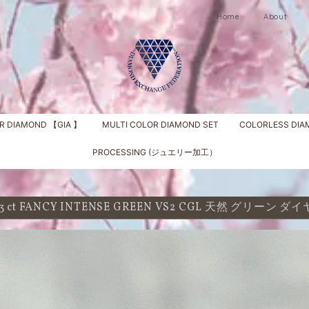
Home
About
R DIAMOND 【GIA 】
MULTI COLOR DIAMOND SET
COLORLESS DI
PROCESSING (ジュエリー加工）
43 ct FANCY INTENSE GREEN VS2 CGL 天然 グリ