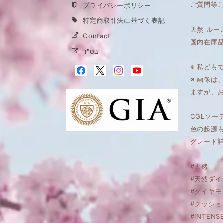
ご質問等
プライバシーポリシー
特定商取引法に基づく表記
天然 ルー
Contact
国内在庫
בס"ד
※ 私ども
※ 画像
ますが、
CGLソー
色の起源
グレード
#天然
#天然ダイ
#ダイヤモ
#クッシ
#INTENS