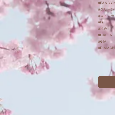
#FANCYI
#グリー
#ストレ
#緑
#純色
#GREEN
#GIA
#DIAMON