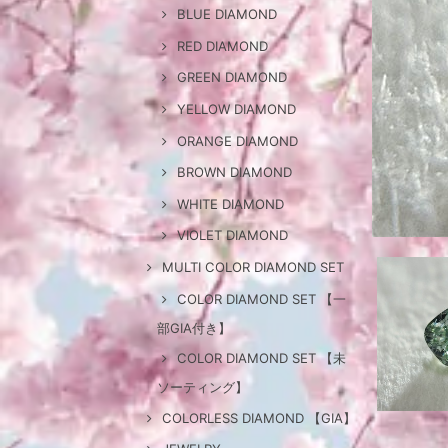
BLUE DIAMOND
RED DIAMOND
GREEN DIAMOND
YELLOW DIAMOND
ORANGE DIAMOND
BROWN DIAMOND
WHITE DIAMOND
VIOLET DIAMOND
MULTI COLOR DIAMOND SET
COLOR DIAMOND SET 【一
部GIA付き】
COLOR DIAMOND SET 【未
ソーティング】
COLORLESS DIAMOND 【GIA】