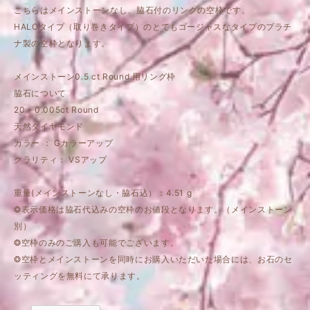
こちらはメインストーンなし、脇石付のリングの空枠です。
HALOタイプ（取り巻きタイプ）のとてもゴージャスなタイプのプラチ
ナ製の空枠となります。
メインストーン0.5 ct Round 用リング枠
脇石について
20 - 0.005ct Round
天然ダイヤモンド
カラー ： Gカラーアップ
クラリティ： VSアップ
重量(メインストーンなし・脇石込）：4.51 g
❂表示価格は脇石代込みの空枠のお値段となります。（メインストーン
別）
❂空枠のみのご購入も可能でございます。
❂空枠とメインストーンを同時にお購入いただいた場合には、お石のセ
ッティングを無料にて承ります。