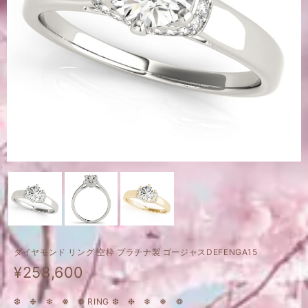
ダイヤモンド リング 空枠 プラチナ製 ゴージャスDEFENGA15
¥258,600
❆ ❉ ❄ ❅ ❁ RING ❆ ❉ ❄ ❅ ❁