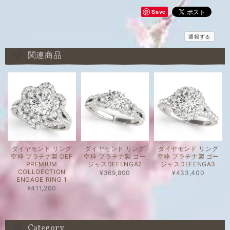
Save
通報する
関連商品
ダイヤモンド リング
ダイヤモンド リング
ダイヤモンド リング
空枠 プラチナ製 DEF
空枠 プラチナ製 ゴー
空枠 プラチナ製 ゴー
PREMIUM
ジャスDEFENGA2
ジャスDEFENGA3
COLLOECTION
¥369,800
¥433,400
ENGAGE RING 1
¥411,200
Category