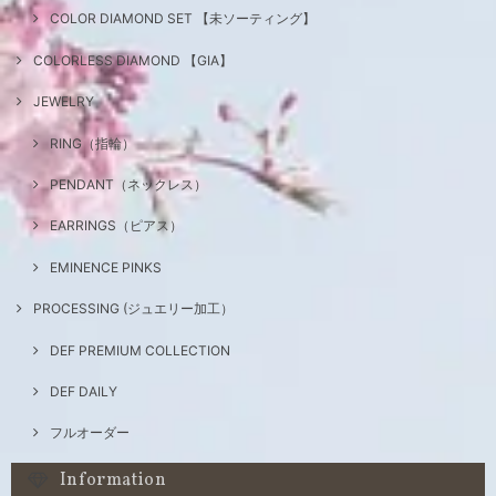
COLOR DIAMOND SET 【未ソーティング】
COLORLESS DIAMOND 【GIA】
JEWELRY
RING（指輪）
PENDANT（ネックレス）
EARRINGS（ピアス）
EMINENCE PINKS
PROCESSING (ジュエリー加工）
DEF PREMIUM COLLECTION
DEF DAILY
フルオーダー
Information