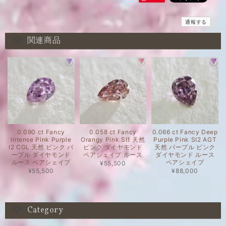
通報する
関連商品
0.090 ct Fancy
0.058 ct Fancy
0.066 ct Fancy Deep
Intense Pink Purple
Orangy Pink SI1 天然
Purple Pink SI2 AGT
I2 CGL 天然 ピンク パ
ピンク ダイヤモンド
天然 パープル ピンク
ープル ダイヤモンド
ペアシェイプ ルース
ダイヤモンド ルース
ルース ペアシェイプ
ペアシェイプ
¥55,500
¥55,500
¥88,000
Category