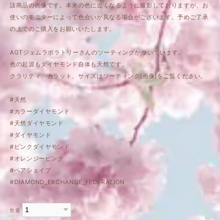
該商品の画像です。本来の色に近くなるように撮影しておりますが、お
使いのモニターによって色合いが異なる場合がございます。予めご了承
の上でのご購入をお願いいたします。
AGTジェムラボラトリーさんのソーティングがついています。
色の起源もダイヤモンド自体も天然です。
クラリティ、カラット、サイズはソーティング(画像)をご覧ください。
#天然
#カラーダイヤモンド
#天然ダイヤモンド
#ダイヤモンド
#ピンクダイヤモンド
#オレンジーピンク
#ペアシェイプ
#DIAMOND_EXCHANGE_FEDERATION
数量