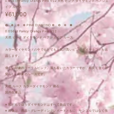
0.056 ct Fancy Orangy Pink VS2 天然 ピンク ダイヤモンド ペアシェ
イプ ルース
¥61,000
✿ ✤ ✼ ✻ PINK DIAMOND ❁ ✿ ✼ ✽
0.056 ct Fancy Orangy Pink VS2
天然 ピンク ダイヤモンド ペアシェイプ ルース
カラーダイヤモンドの中でもとても人気の高いピンクダイヤモンドを出
品します。
優しい印象のコーラルピンク。落ち着いたカラーですが、程良く甘く可
愛らしい印象のルースです。
天然 ルース カラーダイヤモンド 裸石
国内在庫品
※ 私どもで扱うダイヤモンドはすべて新品です。
※ 画像は、商品・グレーディングレポートともに、サンプルではなく当