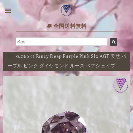
全国送料無料
0.066 ct Fancy Deep Purple Pink SI2 AGT 天然 パ
ープル ピンク ダイヤモンド ルース ペアシェイプ