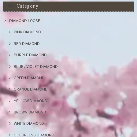
Category
DIAMOND LOOSE
PINK DIAMOND
RED DIAMOND
PURPLE DIAMOND
BLUE / VIOLET DIAMOND
GREEN DIAMOND
ORANGE DIAMOND
YELLOW DIMAOND
BROWN DIAMOND
WHITE DIAMOND
COLORLESS DIAMOND