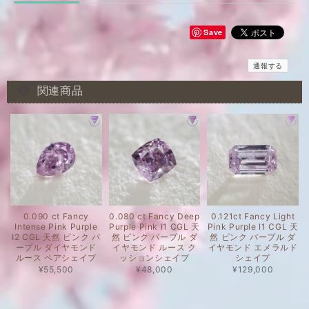
Save
通報する
関連商品
0.090 ct Fancy
0.080 ct Fancy Deep
0.121ct Fancy Light
Intense Pink Purple
Purple Pink I1 CGL 天
Pink Purple I1 CGL 天
I2 CGL 天然 ピンク パ
然 ピンク パープル ダ
然 ピンク パープル ダ
ープル ダイヤモンド
イヤモンド ルース ク
イヤモンド エメラルド
ルース ペアシェイプ
ッションシェイプ
シェイプ
¥55,500
¥48,000
¥129,000