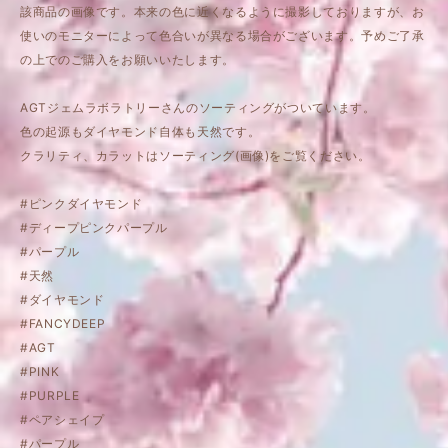
該商品の画像です。本来の色に近くなるように撮影しておりますが、お
使いのモニターによって色合いが異なる場合がございます。予めご了承
の上でのご購入をお願いいたします。
AGTジェムラボラトリーさんのソーティングがついています。
色の起源もダイヤモンド自体も天然です。
クラリティ、カラットはソーティング(画像)をご覧ください。
#ピンクダイヤモンド
#ディープピンクパープル
#パープル
#天然
#ダイヤモンド
#FANCYDEEP
#AGT
#PINK
#PURPLE
#ペアシェイプ
#パープル