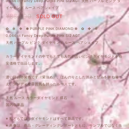
0.066 ct Fancy Deep Purple Pink SI2 AGT 天然 パープル ピンク ダ
イヤモンド ルース ペアシェイプ
¥88,000
SOLD OUT
✿ ✼ ✥ ✽ PURPLE PINK DIAMOND ❁ ✿ ✤ ✼
0.066 ct Fancy Deep Purple Pink SI2 AGT
天然 パープル ピンク ダイヤモンド ルース ペアシェイプ
カラーダイヤモンドの中でもとても人気の高いピンクダイヤモンドを格
安価格で出品します。
濃い目の赤紫色です（紫強め）。ほんのりとした渋みと甘みを兼ね備
え、ダンディな雰囲気も持ったルースです。
天然 ルース カラーダイヤモンド 裸石
国内在庫品
※ 私どもで扱うダイヤモンドはすべて新品です。
※ 画像は、商品・グレーディングレポートともに、サンプルではなく当