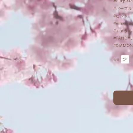
#PurpleP
#パープル
#ピンク
#Pink Pur
#エメラル
#FANCYL
#DIAMON
数量