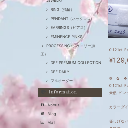
JEWELRY
RING（指輪）
PENDANT（ネックレス）
EARRINGS（ピアス）
EMINENCE PINKS
PROCESSING (ジュエリー加
0.121ct
工）
¥129
DEF PREMIUM COLLECTION
DEF DAILY
❁ ✿ ✥ 
フルオーダー
0.121ct F
Information
天然 ピン
About
カラーダ
Blog
優しげな
Mail