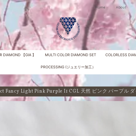
Home
About
R DIAMOND 【GIA 】
MULTI COLOR DIAMOND SET
COLORLESS DI
PROCESSING (ジュエリー加工）
21ct Fancy Light Pink Purple I1 CGL 天然 ピンク