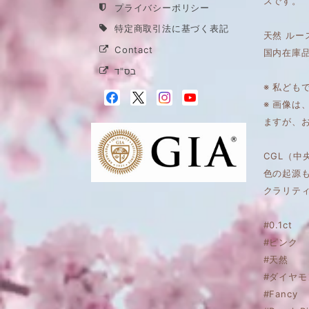
スです。
プライバシーポリシー
特定商取引法に基づく表記
天然 ルー
Contact
国内在庫
בס"ד
※ 私ども
※ 画像
ますが、
CGL（
色の起源
クラリテ
#0.1ct
#ピンク
#天然
#ダイヤモ
#Fancy