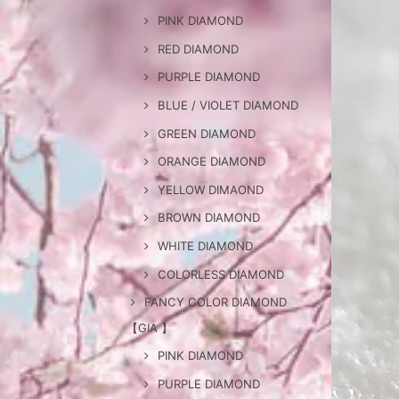
PINK DIAMOND
RED DIAMOND
PURPLE DIAMOND
BLUE / VIOLET DIAMOND
GREEN DIAMOND
ORANGE DIAMOND
YELLOW DIMAOND
BROWN DIAMOND
WHITE DIAMOND
COLORLESS DIAMOND
FANCY COLOR DIAMOND
【GIA 】
PINK DIAMOND
PURPLE DIAMOND