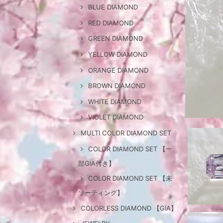
BLUE DIAMOND
RED DIAMOND
GREEN DIAMOND
YELLOW DIAMOND
ORANGE DIAMOND
BROWN DIAMOND
WHITE DIAMOND
VIOLET DIAMOND
MULTI COLOR DIAMOND SET
COLOR DIAMOND SET 【一
部GIA付き】
COLOR DIAMOND SET 【未
ソーティング】
COLORLESS DIAMOND 【GIA】