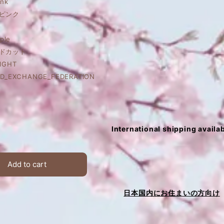
ink
ピンク
ple
ドカット
IGHT
D_EXCHANGE_FEDERATION
International shipping availa
Add to cart
日本国内にお住まいの方向け