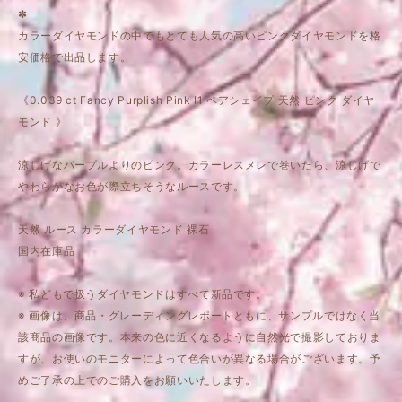
✽
カラーダイヤモンドの中でもとても人気の高いピンクダイヤモンドを格
安価格で出品します。
《0.039 ct Fancy Purplish Pink I1 ペアシェイプ 天然 ピンク ダイヤ
モンド 》
涼しげなパープルよりのピンク。カラーレスメレで巻いたら、涼しげで
やわらかなお色が際立ちそうなルースです。
天然 ルース カラーダイヤモンド 裸石
国内在庫品
※ 私どもで扱うダイヤモンドはすべて新品です。
※ 画像は、商品・グレーディングレポートともに、サンプルではなく当
該商品の画像です。本来の色に近くなるように自然光で撮影しておりま
すが、お使いのモニターによって色合いが異なる場合がございます。予
めご了承の上でのご購入をお願いいたします。