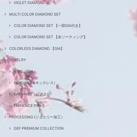
VIOLET DIAMOND
MULTI COLOR DIAMOND SET
COLOR DIAMOND SET 【一部GIA付き】
COLOR DIAMOND SET 【未ソーティング】
COLORLESS DIAMOND 【GIA】
JEWELRY
RING（指輪）
PENDANT（ネックレス）
EARRINGS（ピアス）
EMINENCE PINKS
PROCESSING (ジュエリー加工）
DEF PREMIUM COLLECTION