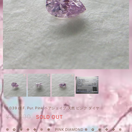
0.039 ct F. Pur. Pink ペアシェイプ 天然 ピンク ダイヤ
¥31,700
SOLD OUT
❁ ✿ ✾ ✥ ✤ ✼ ✽ PINK DIAMOND ❁ ✿ ✾ ✥ ✤ ✼