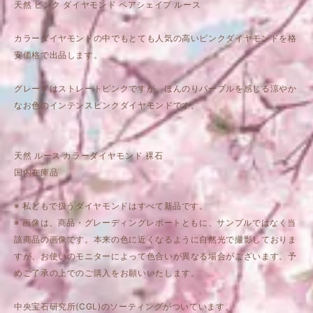
天然 ピンク ダイヤモンド ペアシェイプ ルース
カラーダイヤモンドの中でもとても人気の高いピンクダイヤモンドを格
安価格で出品します。
グレードはストレートピンクですが、ほんのりパープルを感じる涼やか
なお色のインテンスピンクダイヤモンドです。
天然 ルース カラーダイヤモンド 裸石
国内在庫品
※ 私どもで扱うダイヤモンドはすべて新品です。
※ 画像は、商品・グレーディングレポートともに、サンプルではなく当
該商品の画像です。本来の色に近くなるように自然光で撮影しておりま
すが、お使いのモニターによって色合いが異なる場合がございます。予
めご了承の上でのご購入をお願いいたします。
中央宝石研究所(CGL)のソーティングがついています。