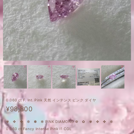
0.060 ct F. Int. Pink 天然 インテンス ピンク ダイヤ
¥98,800
✾ ✥ ✤ ✼ ✽ ✻ PINK DIAMOND ❁ ✿ ✾ ✥ ✤ ✼
0.060 ct Fancy Intense Pink I1 CGL