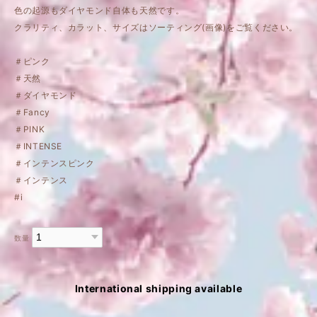
色の起源もダイヤモンド自体も天然です。
クラリティ、カラット、サイズはソーティング(画像)をご覧ください。
＃ピンク
＃天然
＃ダイヤモンド
＃Fancy
＃PINK
＃INTENSE
＃インテンスピンク
＃インテンス
#i
数量
International shipping available