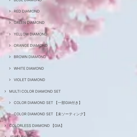
RED DIAMOND
GREEN DIAMOND
YELLOW DIAMOND
ORANGE DIAMOND
BROWN DIAMOND
WHITE DIAMOND
VIOLET DIAMOND
MULTI COLOR DIAMOND SET
COLOR DIAMOND SET 【一部GIA付き】
COLOR DIAMOND SET 【未ソーティング】
COLORLESS DIAMOND 【GIA】
JEWELRY