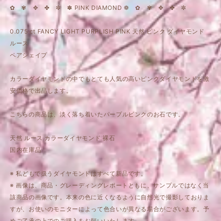
✿ ✾ ✥ ✤ ✼ ✽ PINK DIAMOND ❁ ✿ ✾ ✥ ✤ ✼
0.075 ct FANCY LIGHT PURPLISH PINK 天然 ピンク ダイヤモンド
ルース
ペアシェイプ
カラーダイヤモンドの中でもとても人気の高いピンクダイヤモンドを激
安価格で出品します。
こちらの商品は、淡く落ち着いたパープルピンクのお石です。
天然 ルース カラーダイヤモンド 裸石
国内在庫品
※ 私どもで扱うダイヤモンドはすべて新品です。
※ 画像は、商品・グレーディングレポートともに、サンプルではなく当
該商品の画像です。本来の色に近くなるように自然光で撮影しておりま
すが、お使いのモニターによって色合いが異なる場合がございます。予
めご了承の上でのご購入をお願いいたします。