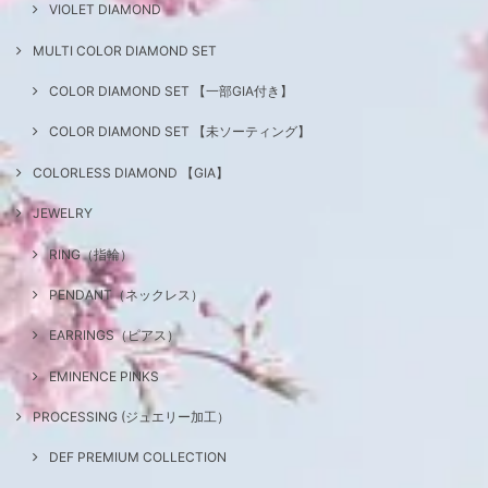
VIOLET DIAMOND
MULTI COLOR DIAMOND SET
COLOR DIAMOND SET 【一部GIA付き】
COLOR DIAMOND SET 【未ソーティング】
COLORLESS DIAMOND 【GIA】
JEWELRY
RING（指輪）
PENDANT（ネックレス）
EARRINGS（ピアス）
EMINENCE PINKS
PROCESSING (ジュエリー加工）
DEF PREMIUM COLLECTION