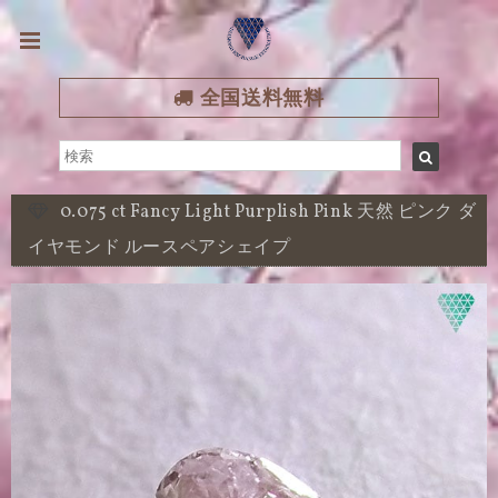
全国送料無料
0.075 ct Fancy Light Purplish Pink 天然 ピンク ダ
イヤモンド ルースペアシェイプ