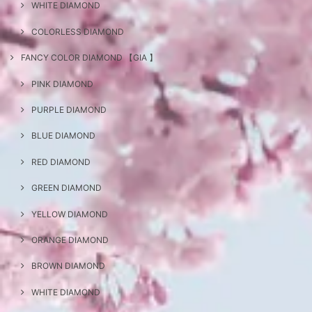
WHITE DIAMOND
COLORLESS DIAMOND
FANCY COLOR DIAMOND 【GIA 】
PINK DIAMOND
PURPLE DIAMOND
BLUE DIAMOND
RED DIAMOND
GREEN DIAMOND
YELLOW DIAMOND
ORANGE DIAMOND
BROWN DIAMOND
WHITE DIAMOND