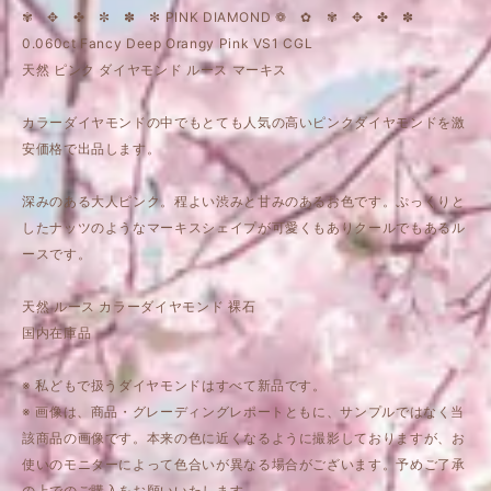
✾ ✥ ✤ ✼ ✽ ✻ PINK DIAMOND ❁ ✿ ✾ ✥ ✤ ✽
0.060ct Fancy Deep Orangy Pink VS1 CGL
天然 ピンク ダイヤモンド ルース マーキス
カラーダイヤモンドの中でもとても人気の高いピンクダイヤモンドを激
安価格で出品します。
深みのある大人ピンク。程よい渋みと甘みのあるお色です。ぷっくりと
したナッツのようなマーキスシェイプが可愛くもありクールでもあるル
ースです。
天然 ルース カラーダイヤモンド 裸石
国内在庫品
※ 私どもで扱うダイヤモンドはすべて新品です。
※ 画像は、商品・グレーディングレポートともに、サンプルではなく当
該商品の画像です。本来の色に近くなるように撮影しておりますが、お
使いのモニターによって色合いが異なる場合がございます。予めご了承
の上でのご購入をお願いいたします。