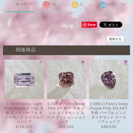
すべて
19
0
0
Save
通報する
関連商品
0.121ct Fancy Light
0.108 ct Fancy Deep
0.066 ct Fancy Deep
Pink Purple I1 CGL 天
Pink SI1 AGT 天然 ピ
Purple Pink SI2 AGT
然 ピンク パープル ダ
ンク ダイヤモンド ル
天然 パープル ピンク
イヤモンド エメラルド
ース クッションシェイ
ダイヤモンド ルース
シェイプ
プ
ペアシェイプ
¥129,000
¥95,550
¥88,000