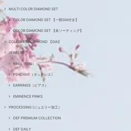
MULTI COLOR DIAMOND SET
COLOR DIAMOND SET 【一部GIA付き】
COLOR DIAMOND SET 【未ソーティング】
COLORLESS DIAMOND 【GIA】
JEWELRY
RING（指輪）
PENDANT（ネックレス）
EARRINGS（ピアス）
EMINENCE PINKS
PROCESSING (ジュエリー加工）
DEF PREMIUM COLLECTION
DEF DAILY