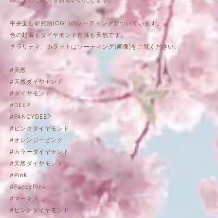
中央宝石研究所(CGL)のソーティングがついています。
色の起源もダイヤモンド自体も天然です。
クラリティ、カラットはソーティング(画像)をご覧ください。
#天然
#天然ダイヤモンド
#ダイヤモンド
#DEEP
#FANCYDEEP
#ピンクダイヤモンド
#オレンジーピンク
#カラーダイヤモンド
#天然ダイヤモンド
#Pink
#FancyPink
#マーキス
#ピンクダイヤモンド