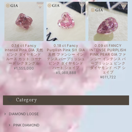
0.14 ct Fancy
0.18 ct Fancy
0.09 ct FANCY
Intense Pink GIA 天然
Purplish Pink SI1 GIA
INTENSE PURPLISH
ピンク ダイヤモンド
天然 ファンシー イン
PINK PEAR GIA ファ
ルース カット コーナ
テンス パープリッシュ
ンシー インテンス パ
ード レクタングル
ピンク ダイヤモンド
ープリッシュ ピンク
ハート シェイプ
ダイヤモンド ペア シ
¥1,555,000
ェイプ
¥5,988,888
¥611,722
Category
DIAMOND LOOSE
PINK DIAMOND