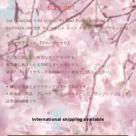
¥2,265,477
SOLD OUT
GIA DIAMOND 0.64 ct FANCY LIGHT PURPLISH PINK SI1
CUSHION GIA 天然 ダイヤモンド ルース 天然 ルース ダイヤモンド 裸
石
ハイクオリティー 【GIAレポート付】
子に孫に残したい特別なダイヤモンドも、
毎日身に着けられる気軽なダイヤモンドも、
納得のいくダイヤモンドを納得のいく価格でご購入ください。
※ 私どもで扱うダイヤモンドはすべて新品です。
※ 画像は、商品・グレーディングレポートともに、サンプルではなく当
該商品の画像です。
International shipping available