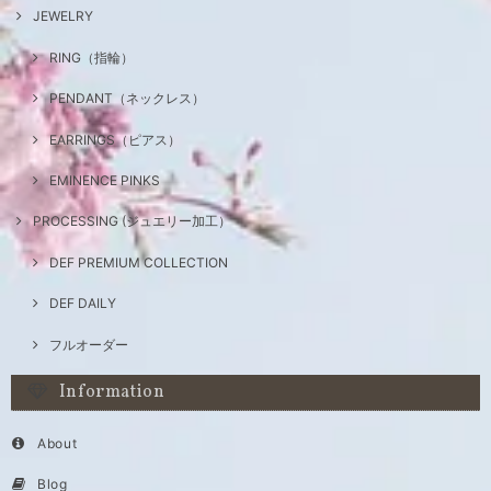
JEWELRY
RING（指輪）
PENDANT（ネックレス）
EARRINGS（ピアス）
EMINENCE PINKS
PROCESSING (ジュエリー加工）
DEF PREMIUM COLLECTION
DEF DAILY
フルオーダー
Information
About
Blog