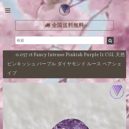
全国送料無料
0.057 ct Fancy Intense Pinkish Purple I1 CGL 天然
ピンキッシュ パープル ダイヤモンド ルース ペアシェ
イプ