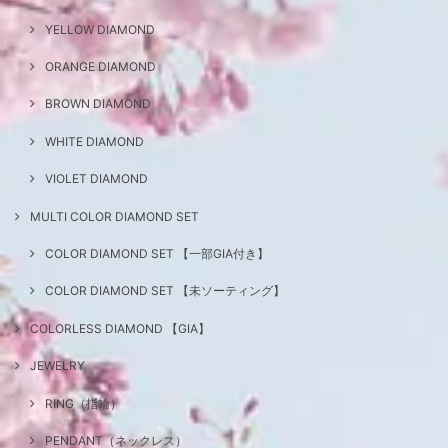
YELLOW DIAMOND
ORANGE DIAMOND
BROWN DIAMOND
WHITE DIAMOND
VIOLET DIAMOND
MULTI COLOR DIAMOND SET
COLOR DIAMOND SET 【一部GIA付き】
COLOR DIAMOND SET 【未ソーティング】
COLORLESS DIAMOND 【GIA】
JEWELRY
RING（指輪）
PENDANT（ネックレス）