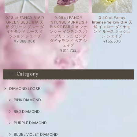
0.13 ct FANCY VIVID
0.09 ct FANCY
0.40 ct Fancy
GREEN BLUE GIA 天
INTENSE PURPLISH
Intense Yellow GIA 天
然 グリーン ブルー ダ
PINK PEAR GIA ファ
然 イエロー ダイヤモ
イヤモンド ルース ク
ンシー インテンス パ
ンド ルース クッショ
ッション シェイプ
ープリッシュ ピンク
ン シェイプ
ダイヤモンド ペア シ
¥7,888,000
¥155,500
ェイプ
¥611,722
Category
DIAMOND LOOSE
PINK DIAMOND
RED DIAMOND
PURPLE DIAMOND
BLUE / VIOLET DIAMOND