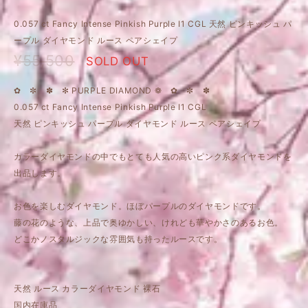
0.057 ct Fancy Intense Pinkish Purple I1 CGL 天然 ピンキッシュ パ
ープル ダイヤモンド ルース ペアシェイプ
¥55,500
SOLD OUT
✿ ✼ ✽ ✻ PURPLE DIAMOND ❁ ✿ ✼ ✽
0.057 ct Fancy Intense Pinkish Purple I1 CGL
天然 ピンキッシュ パープル ダイヤモンド ルース ペアシェイプ
カラーダイヤモンドの中でもとても人気の高いピンク系ダイヤモンドを
出品します。
お色を楽しむダイヤモンド。ほぼパープルのダイヤモンドです。
藤の花のような、上品で奥ゆかしい、けれども華やかさのあるお色。
どこかノスタルジックな雰囲気も持ったルースです。
天然 ルース カラーダイヤモンド 裸石
国内在庫品