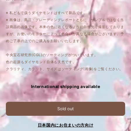
※ 私どもで扱うダイヤモンドはすべて新品です。
※ 画像は、商品・グレーディングレポートともに、サンプルではなく当
該商品の画像です。本来の色に近くなるように自然光で撮影しておりま
すが、お使いのモニターによって色合いが異なる場合がございます。予
めご了承の上でのご購入をお願いいたします。
中央宝石研究所(CGL)のソーティングがついています。
色の起源もダイヤモンド自体も天然です。
クラリティ、カラット、サイズはソーティング(画像)をご覧ください。
International shipping available
Sold out
日本国内にお住まいの方向け