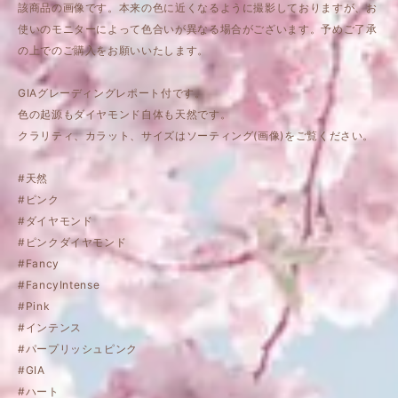
該商品の画像です。本来の色に近くなるように撮影しておりますが、お
使いのモニターによって色合いが異なる場合がございます。予めご了承
の上でのご購入をお願いいたします。
GIAグレーディングレポート付です。
色の起源もダイヤモンド自体も天然です。
クラリティ、カラット、サイズはソーティング(画像)をご覧ください。
#天然
#ピンク
#ダイヤモンド
#ピンクダイヤモンド
#Fancy
#FancyIntense
#Pink
#インテンス
#パープリッシュピンク
#GIA
#ハート