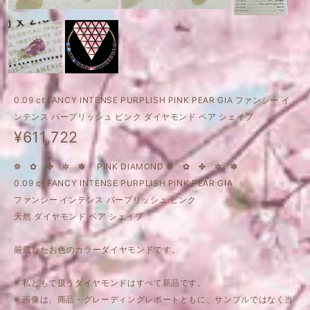
0.09 ct FANCY INTENSE PURPLISH PINK PEAR GIA ファンシー イ
ンテンス パープリッシュ ピンク ダイヤモンド ペア シェイプ
¥611,722
❁ ✿ ✤ ✼ ✽ PINK DIAMOND ❁ ✿ ✤ ✼ ✽
0.09 ct FANCY INTENSE PURPLISH PINK PEAR GIA
ファンシー インテンス パープリッシュ ピンク
天然 ダイヤモンド ペア シェイプ
厳選したお色のカラーダイヤモンドです。
※ 私どもで扱うダイヤモンドはすべて新品です。
※ 画像は、商品・グレーディングレポートともに、サンプルではなく当