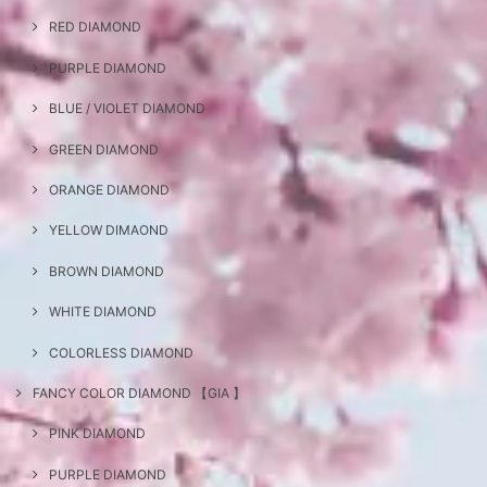
RED DIAMOND
PURPLE DIAMOND
BLUE / VIOLET DIAMOND
GREEN DIAMOND
ORANGE DIAMOND
YELLOW DIMAOND
BROWN DIAMOND
WHITE DIAMOND
COLORLESS DIAMOND
FANCY COLOR DIAMOND 【GIA 】
PINK DIAMOND
PURPLE DIAMOND