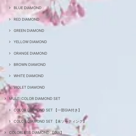
BLUE DIAMOND
RED DIAMOND
GREEN DIAMOND
YELLOW DIAMOND
ORANGE DIAMOND
BROWN DIAMOND
WHITE DIAMOND
VIOLET DIAMOND
MULTI COLOR DIAMOND SET
COLOR DIAMOND SET 【一部GIA付き】
COLOR DIAMOND SET 【未ソーティング】
COLORLESS DIAMOND 【GIA】