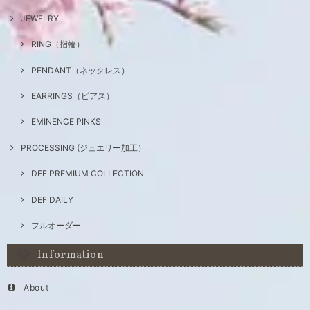
JEWELRY
RING（指輪）
PENDANT（ネックレス）
EARRINGS（ピアス）
EMINENCE PINKS
PROCESSING (ジュエリー加工）
DEF PREMIUM COLLECTION
DEF DAILY
フルオーダー
Information
About