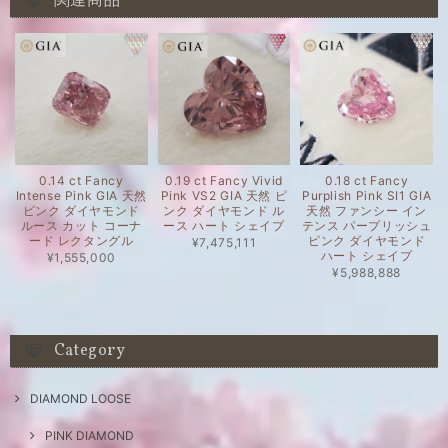
関連商品
0.14 ct Fancy
0.19 ct Fancy Vivid
0.18 ct Fancy
Intense Pink GIA 天然
Pink VS2 GIA 天然 ピ
Purplish Pink SI1 GIA
ピンク ダイヤモンド
ンク ダイヤモンド ル
天然 ファンシー イン
ルース カット コーナ
ース ハート シェイプ
テンス パープリッシュ
ード レクタングル
ピンク ダイヤモンド
¥7,475,111
ハート シェイプ
¥1,555,000
¥5,988,888
Category
DIAMOND LOOSE
PINK DIAMOND