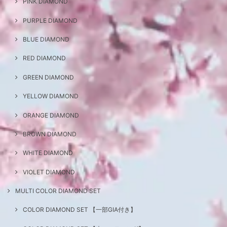
PINK DIAMOND
PURPLE DIAMOND
BLUE DIAMOND
RED DIAMOND
GREEN DIAMOND
YELLOW DIAMOND
ORANGE DIAMOND
BROWN DIAMOND
WHITE DIAMOND
VIOLET DIAMOND
MULTI COLOR DIAMOND SET
COLOR DIAMOND SET 【一部GIA付き】