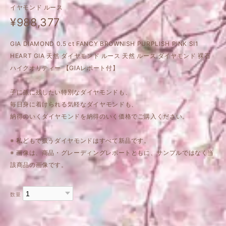
イヤモンド ルース
¥988,377
GIA DIAMOND 0.5 ct FANCY BROWNISH PURPLISH PINK SI1
HEART GIA 天然 ダイヤモンド ルース 天然 ルース ダイヤモンド 裸石
ハイクオリティー 【GIAレポート付】
子に孫に残したい特別なダイヤモンドも、
毎日身に着けられる気軽なダイヤモンドも、
納得のいくダイヤモンドを納得のいく価格でご購入ください。
※ 私どもで扱うダイヤモンドはすべて新品です。
※ 画像は、商品・グレーディングレポートともに、サンプルではなく当
該商品の画像です。
数量