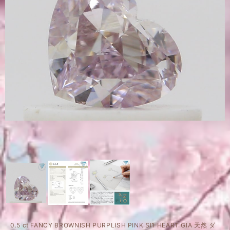
0.5 ct FANCY BROWNISH PURPLISH PINK SI1 HEART GIA 天然 ダ