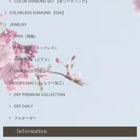
COLOR DIAMOND SET 【未ソーティング】
COLORLESS DIAMOND 【GIA】
JEWELRY
RING（指輪）
PENDANT（ネックレス）
EARRINGS（ピアス）
EMINENCE PINKS
PROCESSING (ジュエリー加工）
DEF PREMIUM COLLECTION
DEF DAILY
フルオーダー
Information