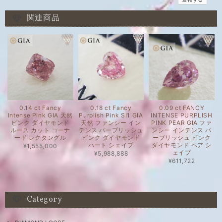
関連商品
0.14 ct Fancy
0.18 ct Fancy
0.09 ct FANCY
Intense Pink GIA 天然
Purplish Pink SI1 GIA
INTENSE PURPLISH
ピンク ダイヤモンド
天然 ファンシー イン
PINK PEAR GIA ファ
ルース カット コーナ
テンス パープリッシュ
ンシー インテンス パ
ード レクタングル
ピンク ダイヤモンド
ープリッシュ ピンク
ハート シェイプ
ダイヤモンド ペア シ
¥1,555,000
ェイプ
¥5,988,888
¥611,722
Category