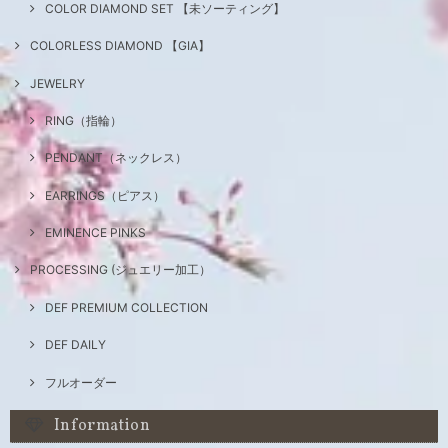
COLOR DIAMOND SET 【未ソーティング】
COLORLESS DIAMOND 【GIA】
JEWELRY
RING（指輪）
PENDANT（ネックレス）
EARRINGS（ピアス）
EMINENCE PINKS
PROCESSING (ジュエリー加工）
DEF PREMIUM COLLECTION
DEF DAILY
フルオーダー
Information