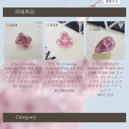
通報する
関連商品
0.14 ct Fancy
0.18 ct Fancy
0.09 ct FANCY
Intense Pink GIA 天然
Purplish Pink SI1 GIA
INTENSE PURPLISH
ピンク ダイヤモンド
天然 ファンシー イン
PINK PEAR GIA ファ
ルース カット コーナ
テンス パープリッシュ
ンシー インテンス パ
ード レクタングル
ピンク ダイヤモンド
ープリッシュ ピンク
ハート シェイプ
ダイヤモンド ペア シ
¥1,555,000
ェイプ
¥5,988,888
¥611,722
Category