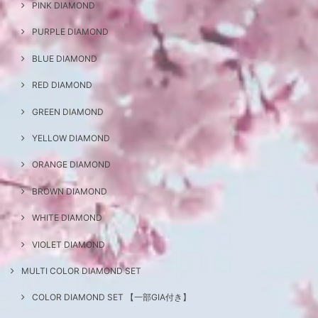
PINK DIAMOND
PURPLE DIAMOND
BLUE DIAMOND
RED DIAMOND
GREEN DIAMOND
YELLOW DIAMOND
ORANGE DIAMOND
BROWN DIAMOND
WHITE DIAMOND
VIOLET DIAMOND
MULTI COLOR DIAMOND SET
COLOR DIAMOND SET 【一部GIA付き】