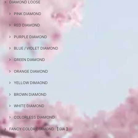
DIAMOND LOOSE
PINK DIAMOND
RED DIAMOND
PURPLE DIAMOND
BLUE / VIOLET DIAMOND
GREEN DIAMOND
ORANGE DIAMOND
YELLOW DIMAOND
BROWN DIAMOND
WHITE DIAMOND
COLORLESS DIAMOND
FANCY COLOR DIAMOND 【GIA 】