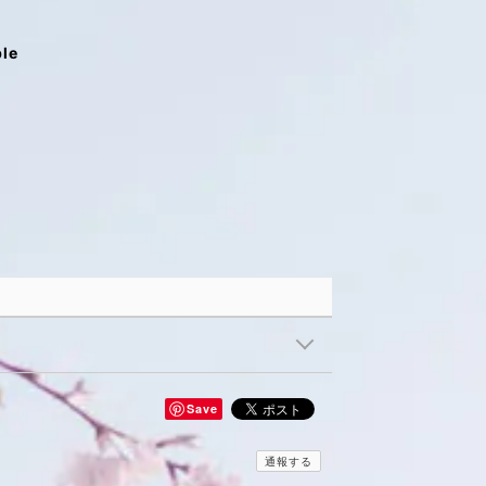
ble
Save
通報する