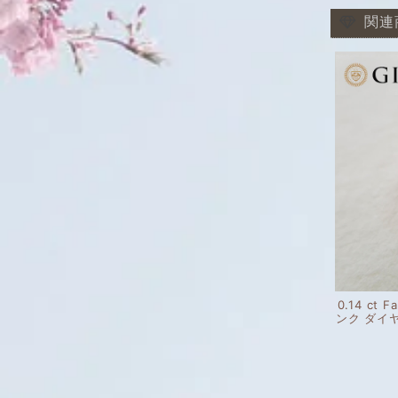
関連
0.14 ct F
ンク ダイ