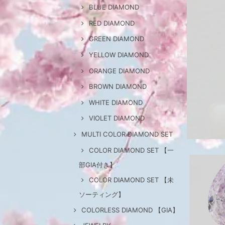
BLUE DIAMOND
RED DIAMOND
GREEN DIAMOND
YELLOW DIAMOND
ORANGE DIAMOND
BROWN DIAMOND
WHITE DIAMOND
VIOLET DIAMOND
MULTI COLOR DIAMOND SET
COLOR DIAMOND SET 【一
部GIA付き】
COLOR DIAMOND SET 【未
ソーティング】
COLORLESS DIAMOND 【GIA】