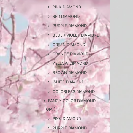
PINK DIAMOND
RED DIAMOND
PURPLE DIAMOND
BLUE / VIOLET DIAMOND
GREEN DIAMOND
ORANGE DIAMOND
YELLOW DIMAOND
BROWN DIAMOND
WHITE DIAMOND
COLORLESS DIAMOND
FANCY COLOR DIAMOND
【GIA 】
PINK DIAMOND
PURPLE DIAMOND