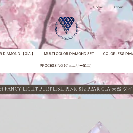
Home
About
R DIAMOND 【GIA 】
MULTI COLOR DIAMOND SET
COLORLESS DI
PROCESSING (ジュエリー加工）
2 ct FANCY LIGHT PURPLISH PINK SI2 PEAR GIA 天