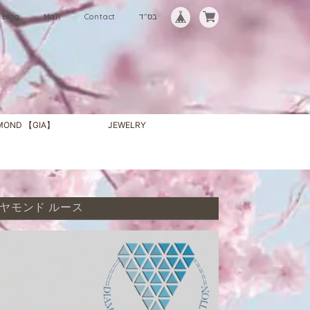
Blog
Mail
Contact
בס"ד
AMOND 【GIA】
JEWELRY
然 ダイヤモンド ルース