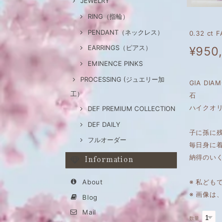
JEWELRY
RING（指輪）
PENDANT（ネックレス）
0.32 ct
EARRINGS（ピアス）
¥950
EMINENCE PINKS
PROCESSING (ジュエリー加
GIA DIA
工）
石
ハイクオリ
DEF PREMIUM COLLECTION
DEF DAILY
子に孫に
フルオーダー
毎日身に
納得のい
Information
About
※ 私ども
※ 画像
Blog
Mail
数量