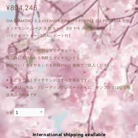
¥894,246
GIA DIAMOND 0.3 ct FANCY PINKISH PURPLE SI2 PEAR GIA 天然
ダイヤモンド ルース 天然 ルース ダイヤモンド 裸石
ハイクオリティー 【GIAレポート付】
子に孫に残したい特別なダイヤモンドも、
毎日身に着けられる気軽なダイヤモンドも、
納得のいくダイヤモンドを納得のいく価格でご購入ください。
※ 私どもで扱うダイヤモンドはすべて新品です。
※ 画像は、商品・グレーディングレポートともに、サンプルではなく当
該商品の画像です。
数量
International shipping available