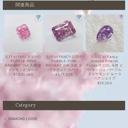
関連商品
0.11 ct FANCY VIVID
0.15 ct FANCY DEEP
0.057 ct Fancy
PURPLE-PINK
PURPLE-PINK
Intense Pinkish
RADIANT GIA 天然 ダ
RADIANT GIA 天然 ダ
Purple I1 CGL 天然 ピ
イヤモンド ルース
イヤモンド ルース
ンキッシュ パープル
ダイヤモンド ルース
¥1,830,689
¥377,336
ペアシェイプ
¥55,500
Category
DIAMOND LOOSE