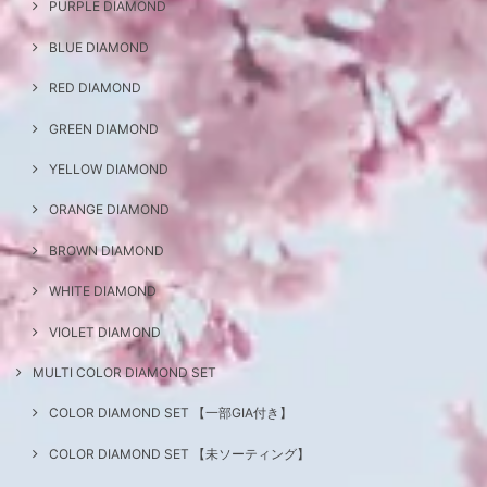
PURPLE DIAMOND
BLUE DIAMOND
RED DIAMOND
GREEN DIAMOND
YELLOW DIAMOND
ORANGE DIAMOND
BROWN DIAMOND
WHITE DIAMOND
VIOLET DIAMOND
MULTI COLOR DIAMOND SET
COLOR DIAMOND SET 【一部GIA付き】
COLOR DIAMOND SET 【未ソーティング】