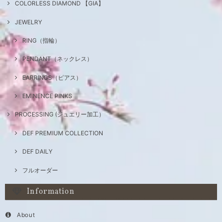
COLORLESS DIAMOND 【GIA】
JEWELRY
RING（指輪）
PENDANT（ネックレス）
EARRINGS（ピアス）
EMINENCE PINKS
PROCESSING (ジュエリー加工）
DEF PREMIUM COLLECTION
DEF DAILY
フルオーダー
Information
About