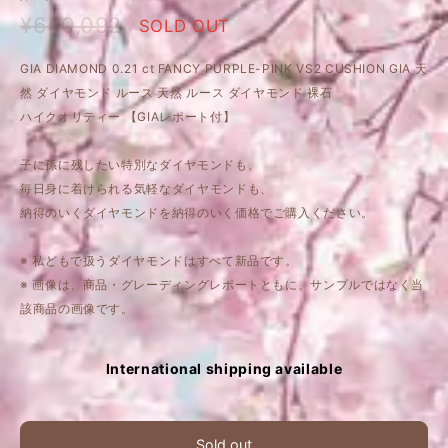
¥640,092
SOLD OUT
GIA DIAMOND 0.21 ct FANCY PURPLE-PINK VS2 CUSHION GIA 天
然 ダイヤモンド ルース 天然 ルース ダイヤモンド 裸石
ハイクオリティー 【GIAレポート付】
子に孫に残したい特別なダイヤモンドも、
毎日身に着けられる気軽なダイヤモンドも、
納得のいくダイヤモンドを納得のいく価格でご購入ください。
※ 私どもで扱うダイヤモンドはすべて新品です。
※ 画像は、商品・グレーディングレポートともに、サンプルではなく当
該商品の画像です。
International shipping available
Sold out