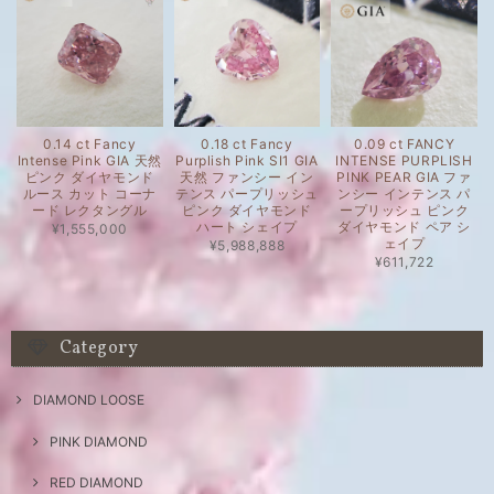
0.14 ct Fancy
0.18 ct Fancy
0.09 ct FANCY
Intense Pink GIA 天然
Purplish Pink SI1 GIA
INTENSE PURPLISH
ピンク ダイヤモンド
天然 ファンシー イン
PINK PEAR GIA ファ
ルース カット コーナ
テンス パープリッシュ
ンシー インテンス パ
ード レクタングル
ピンク ダイヤモンド
ープリッシュ ピンク
ハート シェイプ
ダイヤモンド ペア シ
¥1,555,000
ェイプ
¥5,988,888
¥611,722
Category
DIAMOND LOOSE
PINK DIAMOND
RED DIAMOND