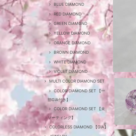
BLUE DIAMOND
RED DIAMOND
GREEN DIAMOND
YELLOW DIAMOND
ORANGE DIAMOND
BROWN DIAMOND
WHITE DIAMOND
VIOLET DIAMOND
MULTI COLOR DIAMOND SET
COLOR DIAMOND SET 【一
部GIA付き】
COLOR DIAMOND SET 【未
ソーティング】
COLORLESS DIAMOND 【GIA】