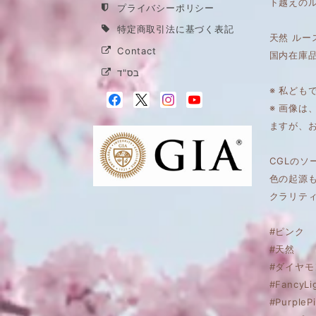
ト越えの
プライバシーポリシー
特定商取引法に基づく表記
天然 ルー
Contact
国内在庫
בס"ד
※ 私ども
※ 画像
ますが、
CGLのソ
色の起源
クラリテ
#ピンク
#天然
#ダイヤモ
#FancyLi
#PurpleP