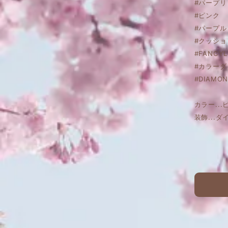
#パープ
#ピンク
#パープル
#クッショ
#FANCYL
#カラー
#DIAMON
カラー...
装飾...