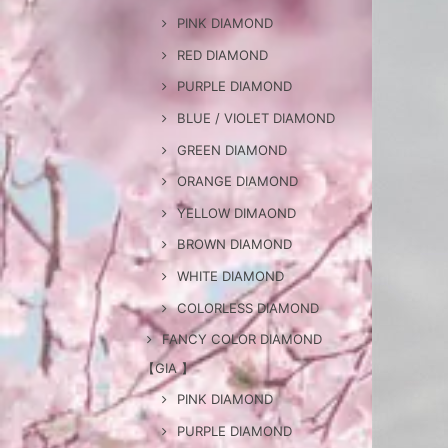
PINK DIAMOND
RED DIAMOND
PURPLE DIAMOND
BLUE / VIOLET DIAMOND
GREEN DIAMOND
ORANGE DIAMOND
YELLOW DIMAOND
BROWN DIAMOND
WHITE DIAMOND
COLORLESS DIAMOND
FANCY COLOR DIAMOND
【GIA 】
PINK DIAMOND
PURPLE DIAMOND