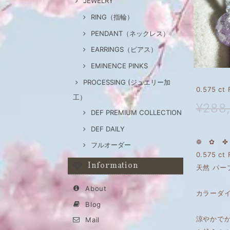
JEWELRY
RING（指輪）
PENDANT（ネックレス）
EARRINGS（ピアス）
EMINENCE PINKS
PROCESSING (ジュエリー加
0.575 c
工）
¥288
DEF PREMIUM COLLECTION
DEF DAILY
❁ ✿ ✤ 
フルオーダー
0.575 ct 
Information
天然 パー
About
カラーダ
Blog
涼やかで
Mail