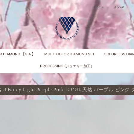
Home
About
R DIAMOND 【GIA 】
MULTI COLOR DIAMOND SET
COLORLESS DI
PROCESSING (ジュエリー加工）
75 ct Fancy Light Purple Pink I2 CGL 天然 パープル