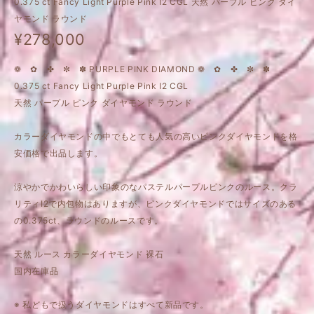
0.375 ct Fancy Light Purple Pink I2 CGL 天然 パープル ピンク ダイ
ヤモンド ラウンド
¥278,000
❁ ✿ ✤ ✼ ✽ PURPLE PINK DIAMOND ❁ ✿ ✤ ✼ ✽
0.375 ct Fancy Light Purple Pink I2 CGL
天然 パープル ピンク ダイヤモンド ラウンド
カラーダイヤモンドの中でもとても人気の高いピンクダイヤモンドを格
安価格で出品します。
涼やかでかわいらしい印象のなパステルパープルピンクのルース。クラ
リティI2で内包物はありますが、ピンクダイヤモンドではサイズのある
の0.375ct、ラウンドのルースです。
天然 ルース カラーダイヤモンド 裸石
国内在庫品
※ 私どもで扱うダイヤモンドはすべて新品です。