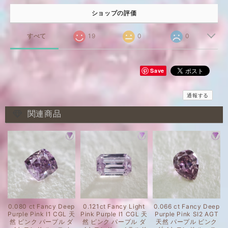
ショップの評価
すべて
19
0
0
Save
通報する
関連商品
0.080 ct Fancy Deep
0.121ct Fancy Light
0.066 ct Fancy Deep
Purple Pink I1 CGL 天
Pink Purple I1 CGL 天
Purple Pink SI2 AGT
然 ピンク パープル ダ
然 ピンク パープル ダ
天然 パープル ピンク