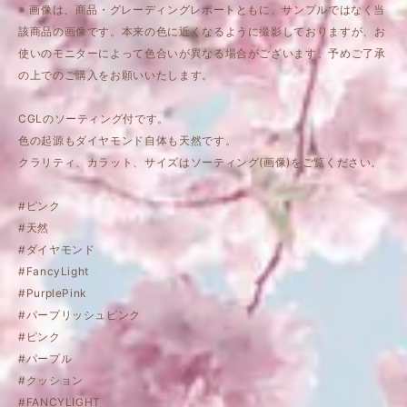
※ 画像は、商品・グレーディングレポートともに、サンプルではなく当
該商品の画像です。本来の色に近くなるように撮影しておりますが、お
使いのモニターによって色合いが異なる場合がございます。予めご了承
の上でのご購入をお願いいたします。
CGLのソーティング付です。
色の起源もダイヤモンド自体も天然です。
クラリティ、カラット、サイズはソーティング(画像)をご覧ください。
#ピンク
#天然
#ダイヤモンド
#FancyLight
#PurplePink
#パープリッシュピンク
#ピンク
#パープル
#クッション
#FANCYLIGHT