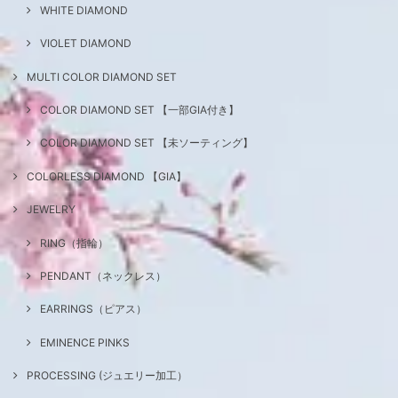
WHITE DIAMOND
VIOLET DIAMOND
MULTI COLOR DIAMOND SET
COLOR DIAMOND SET 【一部GIA付き】
COLOR DIAMOND SET 【未ソーティング】
COLORLESS DIAMOND 【GIA】
JEWELRY
RING（指輪）
PENDANT（ネックレス）
EARRINGS（ピアス）
EMINENCE PINKS
PROCESSING (ジュエリー加工）