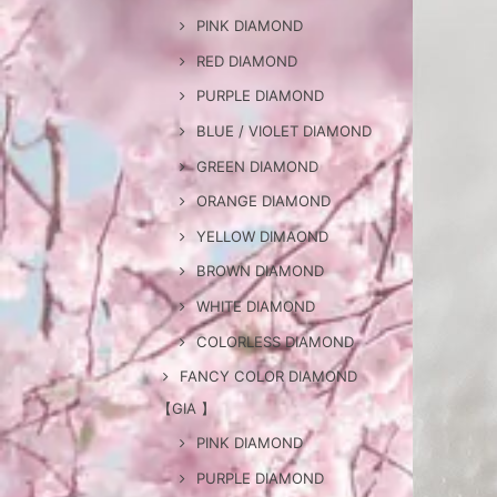
PINK DIAMOND
RED DIAMOND
PURPLE DIAMOND
BLUE / VIOLET DIAMOND
GREEN DIAMOND
ORANGE DIAMOND
YELLOW DIMAOND
BROWN DIAMOND
WHITE DIAMOND
COLORLESS DIAMOND
FANCY COLOR DIAMOND
【GIA 】
PINK DIAMOND
PURPLE DIAMOND