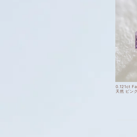
0.121ct F
天然 ピン