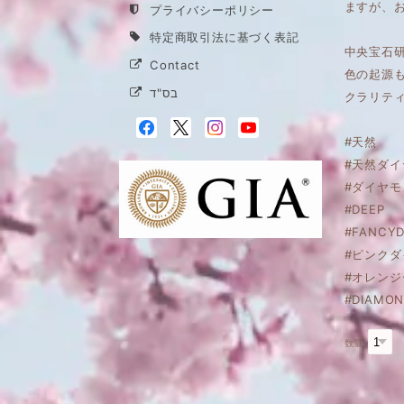
ますが、
プライバシーポリシー
特定商取引法に基づく表記
中央宝石研
Contact
色の起源
בס"ד
クラリティ
#天然
#天然ダイ
#ダイヤモ
#DEEP
#FANCYD
#ピンク
#オレンジ
#DIAMON
数量