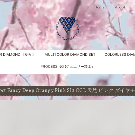
Home
About
R DIAMOND 【GIA 】
MULTI COLOR DIAMOND SET
COLORLESS DI
PROCESSING (ジュエリー加工）
00ct Fancy Deep Orangy Pink SI2 CGL 天然 ピンク