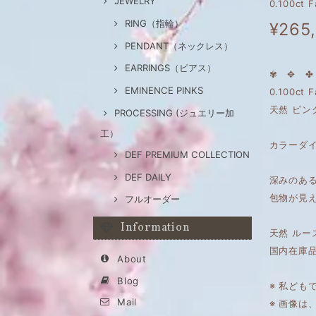
JEWELRY
0.100ct
RING（指輪）
¥265
PENDANT（ネックレス）
EARRINGS（ピアス）
✾ ✥ ✤ 
EMINENCE PINKS
0.100ct 
天然 ピン
PROCESSING (ジュエリー加
工）
カラーダ
DEF PREMIUM COLLECTION
DEF DAILY
深みのあ
包物が見
フルオーダー
Information
天然 ルー
国内在庫
About
Blog
※ 私ども
Mail
※ 画像