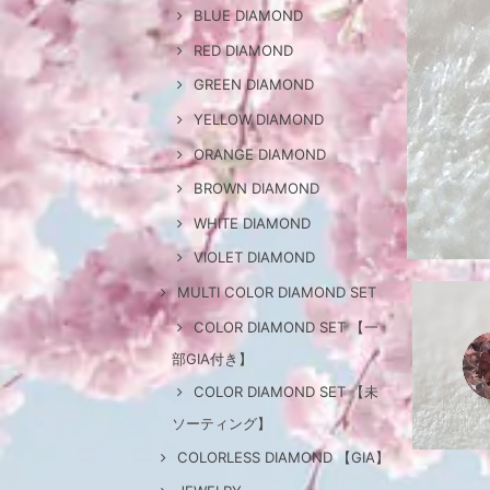
BLUE DIAMOND
RED DIAMOND
GREEN DIAMOND
YELLOW DIAMOND
ORANGE DIAMOND
BROWN DIAMOND
WHITE DIAMOND
VIOLET DIAMOND
MULTI COLOR DIAMOND SET
COLOR DIAMOND SET 【一
部GIA付き】
COLOR DIAMOND SET 【未
ソーティング】
COLORLESS DIAMOND 【GIA】