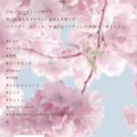
CGLのソーティング付です。
色の起源もダイヤモンド自体も天然です。
クラリティ、カラット、サイズはソーティング(画像)をご覧ください。
#0.3ct
#ピンク
#天然
#ダイヤモンド
#Fancy
#PINK
#ストレートピンク
#ピンク
#クッション
#FANCYLIGHT
#DIAMONDEXCHANGEFEDERATION
#i