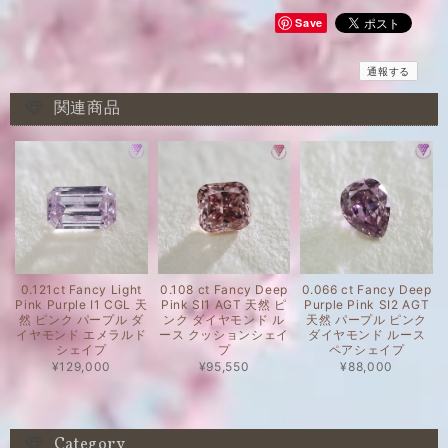
Save
通報する
関連商品
0.121ct Fancy Light
0.108 ct Fancy Deep
0.066 ct Fancy Deep
Pink Purple I1 CGL 天
Pink SI1 AGT 天然 ピ
Purple Pink SI2 AGT
然 ピンク パープル ダ
ンク ダイヤモンド ル
天然 パープル ピンク
イヤモンド エメラルド
ース クッションシェイ
ダイヤモンド ルース
シェイプ
プ
ペアシェイプ
¥129,000
¥95,550
¥88,000
Category