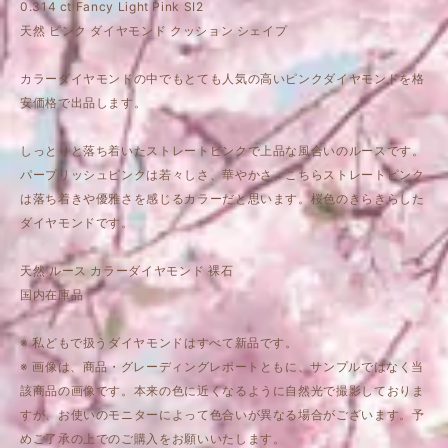
0.314 ct Fancy Light Pink SI2
天然 ピンク ダイヤモンド クッション シェイプ
カラーダイヤモンドの中でもとても人気の高いピンクダイヤモンドを格
安価格で出品します。
しっとりと落ち着いたストレートピンクで上品な風合いのルースです。
パープリッシュピンクは若々しさ、華やかさ、こちらストレートピンク
は落ち着きや優雅さを感じるカラーだと思います。桜色のきらきらした
ダイヤモンドです。
天然 ルース カラーダイヤモンド 裸石
国内在庫品
※ 私どもで扱うダイヤモンドはすべて新品です。
※ 画像は、商品・グレーディングレポートともに、サンプルではなく当
該商品の画像です。本来の色に近くなるように自然光で撮影しておりま
すが、お使いのモニターによって色合いが異なる場合がございます。予
めご了承の上でのご購入をお願いいたします。