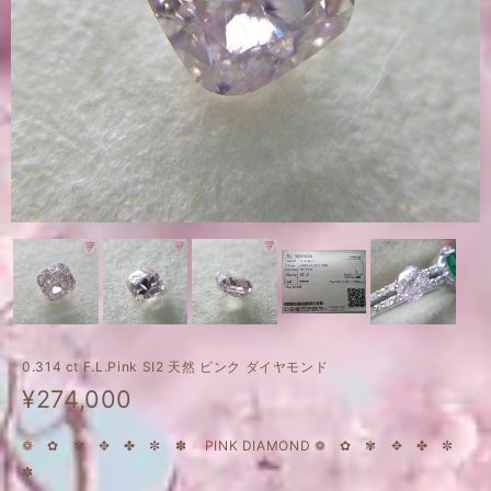
0.314 ct F.L.Pink SI2 天然 ピンク ダイヤモンド
¥274,000
❁ ✿ ✾ ✥ ✤ ✼ ✽ PINK DIAMOND ❁ ✿ ✾ ✥ ✤ ✼
✽