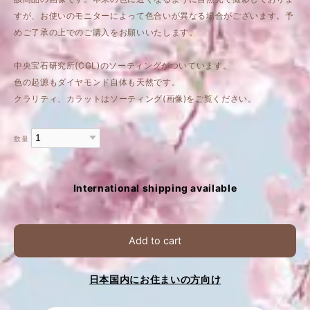
すが、お使いのモニターによって色合いが異なる場合がございます。予
めご了承の上でのご購入をお願いいたします。
中央宝石研究所(CGL)のソーティングがついています。
色の起源もダイヤモンド自体も天然です。
クラリティ、カラットはソーティング(画像)をご覧ください。
数量
International shipping available
Add to cart
日本国内にお住まいの方向け