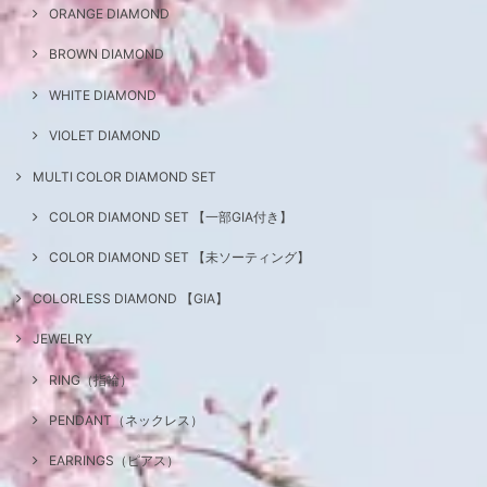
ORANGE DIAMOND
BROWN DIAMOND
WHITE DIAMOND
VIOLET DIAMOND
MULTI COLOR DIAMOND SET
COLOR DIAMOND SET 【一部GIA付き】
COLOR DIAMOND SET 【未ソーティング】
COLORLESS DIAMOND 【GIA】
JEWELRY
RING（指輪）
PENDANT（ネックレス）
EARRINGS（ピアス）