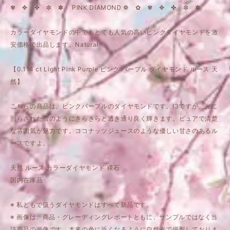
✾ ✥ ✤ ✼ ✽ PINK DIAMOND ❁ ✿ ✾ ✥ ✤ ✼ ✽
カラーダイヤモンドの中でもとても人気の高いピンクダイヤモンドを激
安価格で出品します。Natural
【0.114 ct Light Pink Purple ピンク パープル ダイヤモンド ルース 天
然】
こちらの商品は、ピンクパープルのダイヤモンドです。I3ですが、光に
照らされた雪のようにきらきらと透き通り良く輝きます。ピュアで清楚
な雰囲気が魅力です。ココナッツジュースのような優しい甘さのあるル
ースですよ。
天然 ルース カラーダイヤモンド 裸石
国内在庫品
※ 私どもで扱うダイヤモンドはすべて新品です。
※ 画像は、商品・グレーディングレポートともに、サンプルではなく当
該商品の画像です。本来の色に近くなるように自然光で撮影しておりま