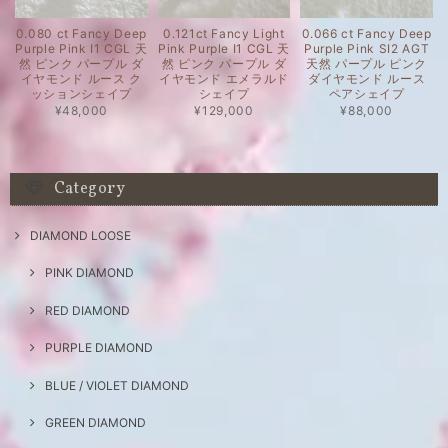
0.080 ct Fancy Deep
0.121ct Fancy Light
0.066 ct Fancy Deep
Purple Pink I1 CGL 天
Pink Purple I1 CGL 天
Purple Pink SI2 AGT
然 ピンク パープル ダ
然 ピンク パープル ダ
天然 パープル ピンク
イヤモンド ルース ク
イヤモンド エメラルド
ダイヤモンド ルース
ッションシェイプ
シェイプ
ペアシェイプ
¥48,000
¥129,000
¥88,000
Category
DIAMOND LOOSE
PINK DIAMOND
RED DIAMOND
PURPLE DIAMOND
BLUE / VIOLET DIAMOND
GREEN DIAMOND