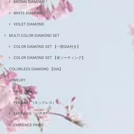
BROWN DIAMOND
WHITE DIAMOND
VIOLET DIAMOND
MULTI COLOR DIAMOND SET
COLOR DIAMOND SET 【一部GIA付き】
COLOR DIAMOND SET 【未ソーティング】
COLORLESS DIAMOND 【GIA】
JEWELRY
RING（指輪）
PENDANT（ネックレス）
EARRINGS（ピアス）
EMINENCE PINKS