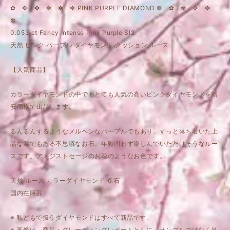
✿ ✥ ✤ ✼ ✽ ✻ PINK PURPLE DIAMOND ❁ ✿ ✾ ✥ ✤
✼
0.053 ct Fancy Intense Pink Purple SI2
天然 ピンク パープル ダイヤモンド クッション ルース
【人気商品】
カラーダイヤモンドの中でもとても人気の高いピンクダイヤモンドを格
安価格で出品します。
るんるんするようなメルヘンなパープルでもあり、すっと落ち着いた上
品な紫でもある不思議なお石。年齢問わず楽しんでいただけそうなルー
スです。アメジストセージのお花のようなお色です。
天然 ルース カラーダイヤモンド 裸石
国内在庫品
※ 私どもで扱うダイヤモンドはすべて新品です。
※ 画像は、商品・グレーディングレポートともに、サンプルではなく当