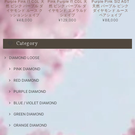
Purple Pink I1 CGL 天
Pink Purple I1 CGL 天
Purple Pink SI2 AGT
然 ピンク パープル ダ
然 ピンク パープル ダ
天然 パープル ピンク
イヤモンド ルース ク
イヤモンド エメラルド
ダイヤモンド ルース
ッションシェイプ
シェイプ
ペアシェイプ
¥48,000
¥129,000
¥88,000
Category
DIAMOND LOOSE
PINK DIAMOND
RED DIAMOND
PURPLE DIAMOND
BLUE / VIOLET DIAMOND
GREEN DIAMOND
ORANGE DIAMOND