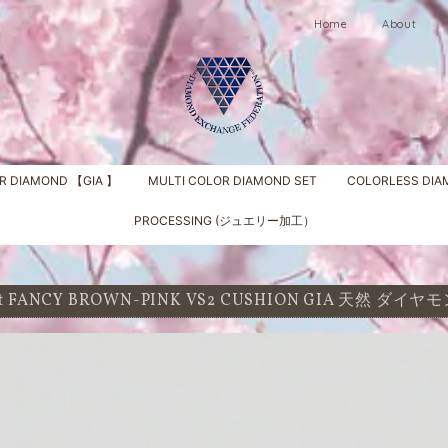
Home
About
R DIAMOND 【GIA 】
MULTI COLOR DIAMOND SET
COLORLESS DI
PROCESSING (ジュエリー加工）
 ct FANCY BROWN-PINK VS2 CUSHION GIA 天然 ダイ