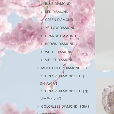
BLUE DIAMOND
RED DIAMOND
GREEN DIAMOND
YELLOW DIAMOND
ORANGE DIAMOND
BROWN DIAMOND
WHITE DIAMOND
VIOLET DIAMOND
MULTI COLOR DIAMOND SET
COLOR DIAMOND SET 【一
部GIA付き】
COLOR DIAMOND SET 【未
ソーティング】
COLORLESS DIAMOND 【GIA】