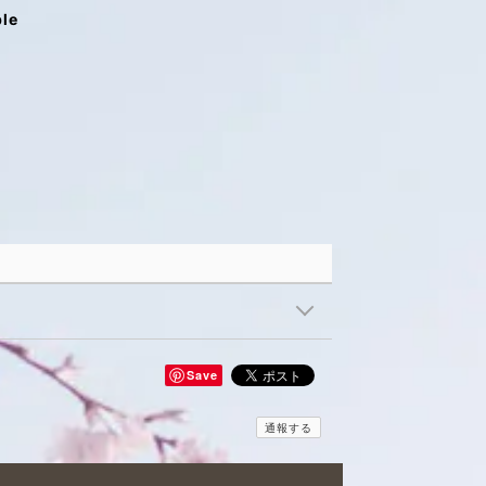
ble
Save
通報する