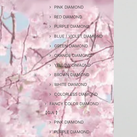
PINK DIAMOND
RED DIAMOND
PURPLE DIAMOND
BLUE / VIOLET DIAMOND
GREEN DIAMOND
ORANGE DIAMOND
YELLOW DIMAOND
BROWN DIAMOND
WHITE DIAMOND
COLORLESS DIAMOND
FANCY COLOR DIAMOND
【GIA 】
PINK DIAMOND
PURPLE DIAMOND