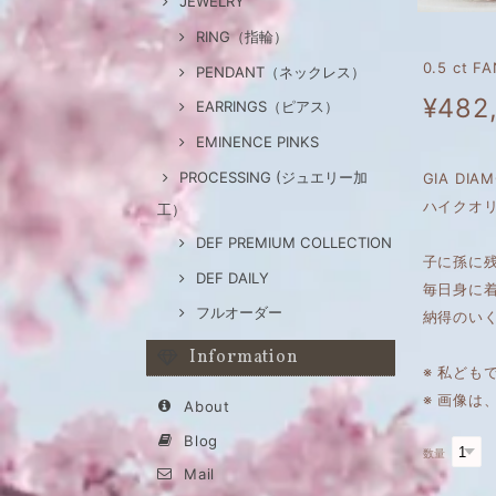
JEWELRY
RING（指輪）
0.5 ct 
PENDANT（ネックレス）
¥482
EARRINGS（ピアス）
EMINENCE PINKS
PROCESSING (ジュエリー加
GIA DI
ハイクオリ
工）
DEF PREMIUM COLLECTION
子に孫に
DEF DAILY
毎日身に
フルオーダー
納得のい
Information
※ 私ども
※ 画像
About
Blog
数量
Mail