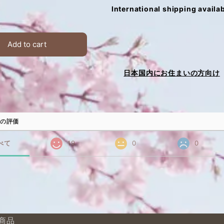
International shipping availa
Add to cart
日本国内にお住まいの方向け
の評価
べて
19
0
0
商品