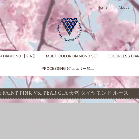
Home
About
R DIAMOND 【GIA 】
MULTI COLOR DIAMOND SET
COLORLESS DI
PROCESSING (ジュエリー加工）
 ct FAINT PINK VS1 PEAR GIA 天然 ダイヤモンド ルース