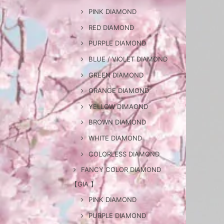
PINK DIAMOND
RED DIAMOND
PURPLE DIAMOND
BLUE / VIOLET DIAMOND
GREEN DIAMOND
ORANGE DIAMOND
YELLOW DIMAOND
BROWN DIAMOND
WHITE DIAMOND
COLORLESS DIAMOND
FANCY COLOR DIAMOND
【GIA 】
PINK DIAMOND
PURPLE DIAMOND