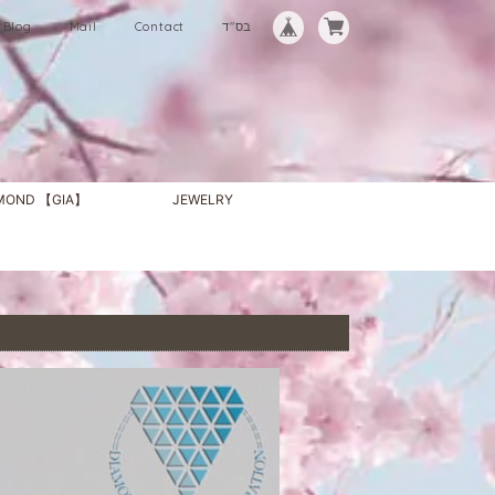
Blog
Mail
Contact
בס"ד
AMOND 【GIA】
JEWELRY