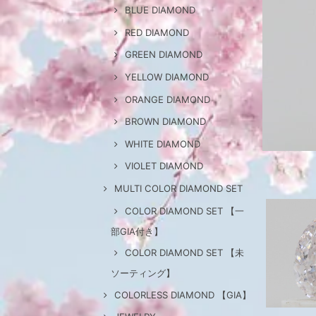
BLUE DIAMOND
RED DIAMOND
GREEN DIAMOND
YELLOW DIAMOND
ORANGE DIAMOND
BROWN DIAMOND
WHITE DIAMOND
VIOLET DIAMOND
MULTI COLOR DIAMOND SET
COLOR DIAMOND SET 【一
部GIA付き】
COLOR DIAMOND SET 【未
ソーティング】
COLORLESS DIAMOND 【GIA】