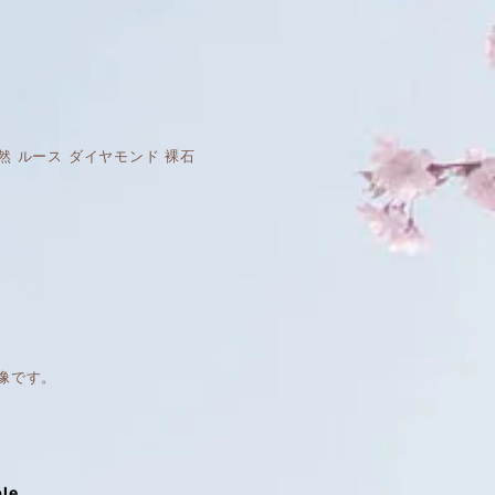
ース 天然 ルース ダイヤモンド 裸石
像です。
ble