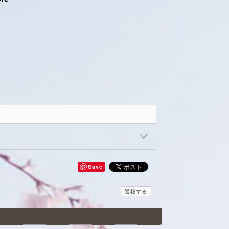
Save
通報する