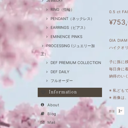
JEWELRY
RING（指輪）
0.5 ct 
PENDANT（ネックレス）
¥753
EARRINGS（ピアス）
EMINENCE PINKS
GIA DIA
PROCESSING (ジュエリー加
ハイクオリ
工）
子に孫に
DEF PREMIUM COLLECTION
毎日身に
DEF DAILY
納得のい
フルオーダー
※ 私ども
Information
※ 画像
About
数量
Blog
Mail