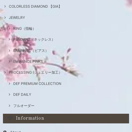
COLORLESS DIAMOND 【GIA】
JEWELRY
RING（指輪）
PENDANT（ネックレス）
EARRINGS（ピアス）
EMINENCE PINKS
PROCESSING (ジュエリー加工）
DEF PREMIUM COLLECTION
DEF DAILY
フルオーダー
Information