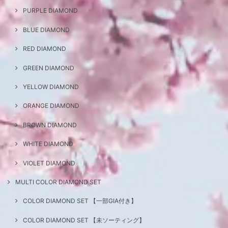
PURPLE DIAMOND
BLUE DIAMOND
RED DIAMOND
GREEN DIAMOND
YELLOW DIAMOND
ORANGE DIAMOND
BROWN DIAMOND
WHITE DIAMOND
VIOLET DIAMOND
MULTI COLOR DIAMOND SET
COLOR DIAMOND SET 【一部GIA付き】
COLOR DIAMOND SET 【未ソーティング】