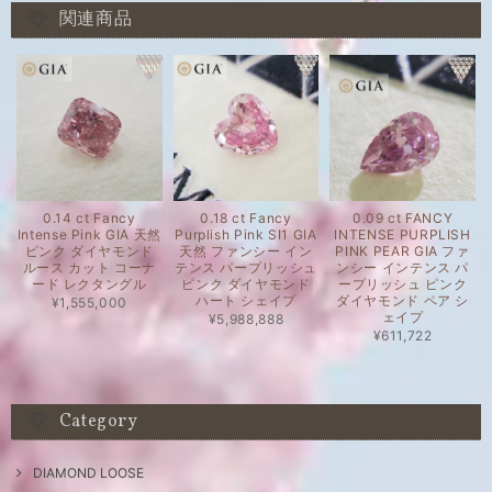
関連商品
0.14 ct Fancy
0.18 ct Fancy
0.09 ct FANCY
Intense Pink GIA 天然
Purplish Pink SI1 GIA
INTENSE PURPLISH
ピンク ダイヤモンド
天然 ファンシー イン
PINK PEAR GIA ファ
ルース カット コーナ
テンス パープリッシュ
ンシー インテンス パ
ード レクタングル
ピンク ダイヤモンド
ープリッシュ ピンク
ハート シェイプ
ダイヤモンド ペア シ
¥1,555,000
ェイプ
¥5,988,888
¥611,722
Category
DIAMOND LOOSE