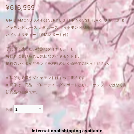
¥616,559
GIA DIAMOND 0.44 ct VERY LIGHT PINK VS1 HEART GIA 天然 ダ
イヤモンド ルース 天然 ルース ダイヤモンド 裸石
ハイクオリティー 【GIAレポート付】
子に孫に残したい特別なダイヤモンドも、
毎日身に着けられる気軽なダイヤモンドも、
納得のいくダイヤモンドを納得のいく価格でご購入ください。
※ 私どもで扱うダイヤモンドはすべて新品です。
※ 画像は、商品・グレーディングレポートともに、サンプルではなく当
該商品の画像です。
数量
International shipping available