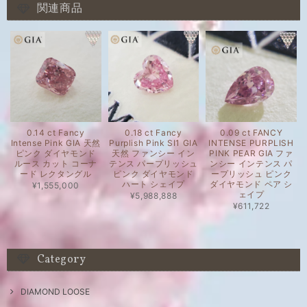
関連商品
0.14 ct Fancy
0.18 ct Fancy
0.09 ct FANCY
Intense Pink GIA 天然
Purplish Pink SI1 GIA
INTENSE PURPLISH
ピンク ダイヤモンド
天然 ファンシー イン
PINK PEAR GIA ファ
ルース カット コーナ
テンス パープリッシュ
ンシー インテンス パ
ード レクタングル
ピンク ダイヤモンド
ープリッシュ ピンク
ハート シェイプ
ダイヤモンド ペア シ
¥1,555,000
ェイプ
¥5,988,888
¥611,722
Category
DIAMOND LOOSE