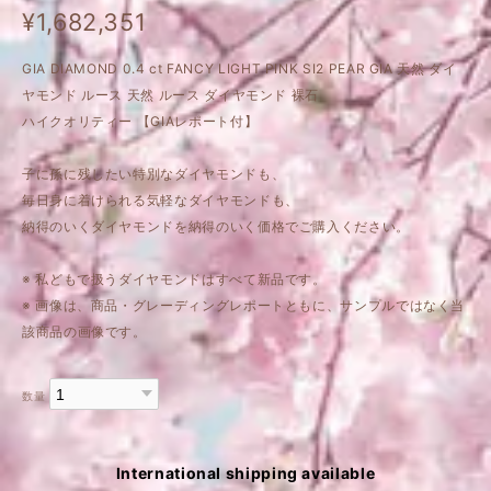
¥1,682,351
GIA DIAMOND 0.4 ct FANCY LIGHT PINK SI2 PEAR GIA 天然 ダイ
ヤモンド ルース 天然 ルース ダイヤモンド 裸石
ハイクオリティー 【GIAレポート付】
子に孫に残したい特別なダイヤモンドも、
毎日身に着けられる気軽なダイヤモンドも、
納得のいくダイヤモンドを納得のいく価格でご購入ください。
※ 私どもで扱うダイヤモンドはすべて新品です。
※ 画像は、商品・グレーディングレポートともに、サンプルではなく当
該商品の画像です。
数量
International shipping available