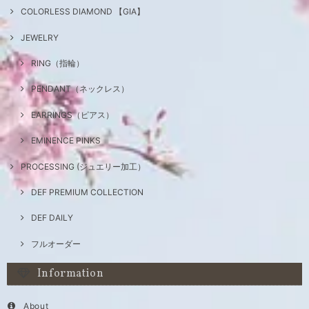
COLORLESS DIAMOND 【GIA】
JEWELRY
RING（指輪）
PENDANT（ネックレス）
EARRINGS（ピアス）
EMINENCE PINKS
PROCESSING (ジュエリー加工）
DEF PREMIUM COLLECTION
DEF DAILY
フルオーダー
Information
About