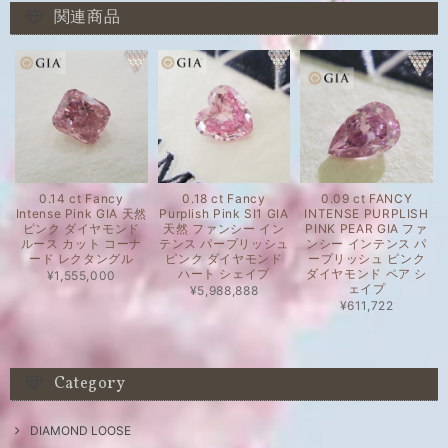
関連商品
0.14 ct Fancy
0.18 ct Fancy
0.09 ct FANCY
Intense Pink GIA 天然
Purplish Pink SI1 GIA
INTENSE PURPLISH
ピンク ダイヤモンド
天然 ファンシー イン
PINK PEAR GIA ファ
ルース カット コーナ
テンス パープリッシュ
ンシー インテンス パ
ード レクタングル
ピンク ダイヤモンド
ープリッシュ ピンク
ハート シェイプ
ダイヤモンド ペア シ
¥1,555,000
ェイプ
¥5,988,888
¥611,722
Category
DIAMOND LOOSE