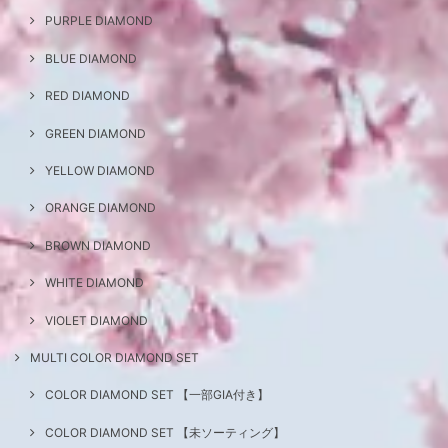
PURPLE DIAMOND
BLUE DIAMOND
RED DIAMOND
GREEN DIAMOND
YELLOW DIAMOND
ORANGE DIAMOND
BROWN DIAMOND
WHITE DIAMOND
VIOLET DIAMOND
MULTI COLOR DIAMOND SET
COLOR DIAMOND SET 【一部GIA付き】
COLOR DIAMOND SET 【未ソーティング】