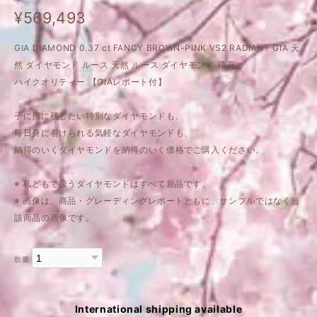
¥569,493
GIA DIAMOND 0.37 ct FANCY BROWN-PINK VS2 RADIANT GIA 天
然 ダイヤモンド ルース 天然 ルース ダイヤモンド 裸石
ハイクオリティー 【GIAレポート付】
子に孫に残したい特別なダイヤモンドも、
毎日身に着けられる気軽なダイヤモンドも、
納得のいくダイヤモンドを納得のいく価格でご購入ください。
※ 私どもで扱うダイヤモンドはすべて新品です。
※ 画像は、商品・グレーディングレポートともに、サンプルではなく当
該商品の画像です。
数量
International shipping available