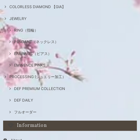
COLORLESS DIAMOND 【GIA】
JEWELRY
RING（指輪）
PENDANT（ネックレス）
EARRINGS（ピアス）
EMINENCE PINKS
PROCESSING (ジュエリー加工）
DEF PREMIUM COLLECTION
DEF DAILY
フルオーダー
Information