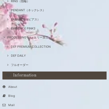
RING（指輪）
PENDANT（ネックレス）
EARRINGS（ピアス）
EMINENCE PINKS
PROCESSING (ジュエリー加工）
DEF PREMIUM COLLECTION
DEF DAILY
フルオーダー
Information
About
Blog
Mail