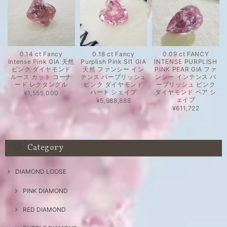
0.14 ct Fancy
0.18 ct Fancy
0.09 ct FANCY
Intense Pink GIA 天然
Purplish Pink SI1 GIA
INTENSE PURPLISH
ピンク ダイヤモンド
天然 ファンシー イン
PINK PEAR GIA ファ
ルース カット コーナ
テンス パープリッシュ
ンシー インテンス パ
ード レクタングル
ピンク ダイヤモンド
ープリッシュ ピンク
ハート シェイプ
ダイヤモンド ペア シ
¥1,555,000
ェイプ
¥5,988,888
¥611,722
Category
DIAMOND LOOSE
PINK DIAMOND
RED DIAMOND