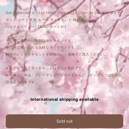
¥307,655
SOLD OUT
GIA DIAMOND 0.31 ct FAINT PINK VS2 CUSHION GIA 天然 ダイヤ
モンド ルース 天然 ルース ダイヤモンド 裸石
ハイクオリティー 【GIAレポート付】
子に孫に残したい特別なダイヤモンドも、
毎日身に着けられる気軽なダイヤモンドも、
納得のいくダイヤモンドを納得のいく価格でご購入ください。
※ 私どもで扱うダイヤモンドはすべて新品です。
※ 画像は、商品・グレーディングレポートともに、サンプルではなく当
該商品の画像です。
International shipping available
Sold out