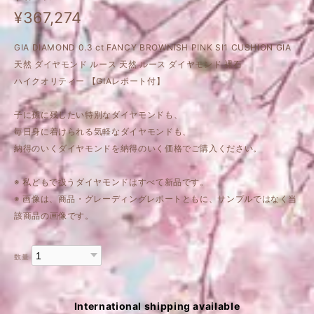
¥367,274
GIA DIAMOND 0.3 ct FANCY BROWNISH PINK SI1 CUSHION GIA
天然 ダイヤモンド ルース 天然 ルース ダイヤモンド 裸石
ハイクオリティー 【GIAレポート付】
子に孫に残したい特別なダイヤモンドも、
毎日身に着けられる気軽なダイヤモンドも、
納得のいくダイヤモンドを納得のいく価格でご購入ください。
※ 私どもで扱うダイヤモンドはすべて新品です。
※ 画像は、商品・グレーディングレポートともに、サンプルではなく当
該商品の画像です。
数量
International shipping available