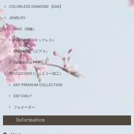
COLORLESS DIAMOND 【GIA】
JEWELRY
RING（指輪）
PENDANT（ネックレス）
EARRINGS（ピアス）
EMINENCE PINKS
PROCESSING (ジュエリー加工）
DEF PREMIUM COLLECTION
DEF DAILY
フルオーダー
Information