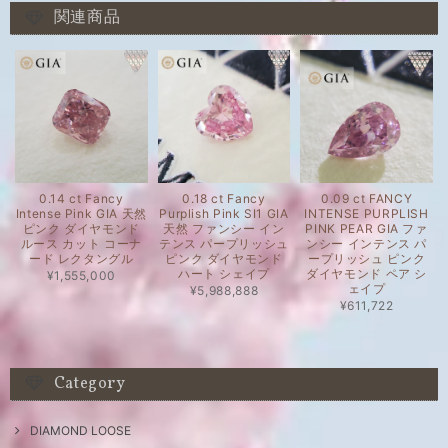
関連商品
0.14 ct Fancy
0.18 ct Fancy
0.09 ct FANCY
Intense Pink GIA 天然
Purplish Pink SI1 GIA
INTENSE PURPLISH
ピンク ダイヤモンド
天然 ファンシー イン
PINK PEAR GIA ファ
ルース カット コーナ
テンス パープリッシュ
ンシー インテンス パ
ード レクタングル
ピンク ダイヤモンド
ープリッシュ ピンク
ハート シェイプ
ダイヤモンド ペア シ
¥1,555,000
ェイプ
¥5,988,888
¥611,722
Category
DIAMOND LOOSE