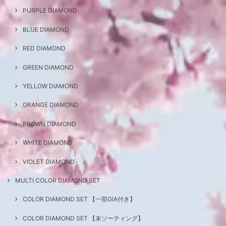
PURPLE DIAMOND
BLUE DIAMOND
RED DIAMOND
GREEN DIAMOND
YELLOW DIAMOND
ORANGE DIAMOND
BROWN DIAMOND
WHITE DIAMOND
VIOLET DIAMOND
MULTI COLOR DIAMOND SET
COLOR DIAMOND SET 【一部GIA付き】
COLOR DIAMOND SET 【未ソーティング】