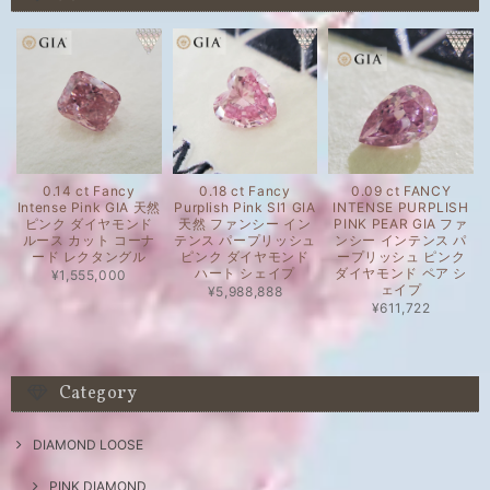
0.14 ct Fancy
0.18 ct Fancy
0.09 ct FANCY
Intense Pink GIA 天然
Purplish Pink SI1 GIA
INTENSE PURPLISH
ピンク ダイヤモンド
天然 ファンシー イン
PINK PEAR GIA ファ
ルース カット コーナ
テンス パープリッシュ
ンシー インテンス パ
ード レクタングル
ピンク ダイヤモンド
ープリッシュ ピンク
ハート シェイプ
ダイヤモンド ペア シ
¥1,555,000
ェイプ
¥5,988,888
¥611,722
Category
DIAMOND LOOSE
PINK DIAMOND