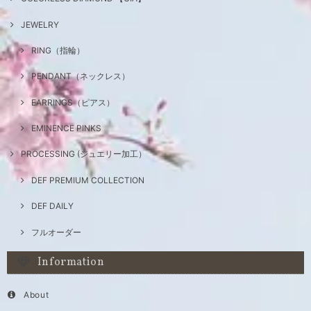
JEWELRY
RING（指輪）
PENDANT（ネックレス）
EARRINGS（ピアス）
EMINENCE PINKS
PROCESSING (ジュエリー加工）
DEF PREMIUM COLLECTION
DEF DAILY
フルオーダー
Information
About