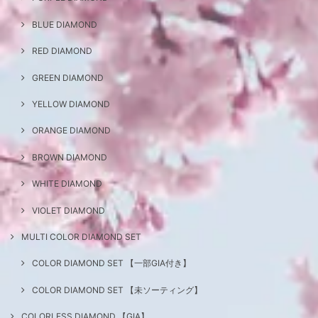
BLUE DIAMOND
RED DIAMOND
GREEN DIAMOND
YELLOW DIAMOND
ORANGE DIAMOND
BROWN DIAMOND
WHITE DIAMOND
VIOLET DIAMOND
MULTI COLOR DIAMOND SET
COLOR DIAMOND SET 【一部GIA付き】
COLOR DIAMOND SET 【未ソーティング】
COLORLESS DIAMOND 【GIA】