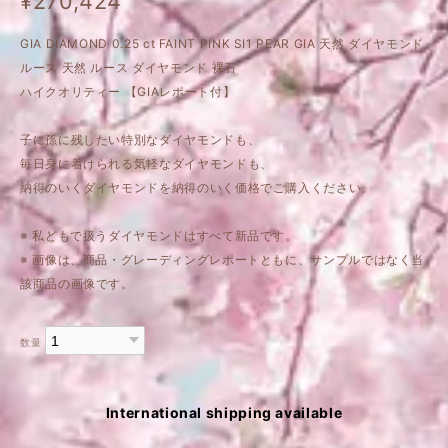
¥270,424
GIA DIAMOND 0.25 ct FAINT PINK SI1 PEAR GIA 天然 ダイヤモンド
ルース 天然 ルース ダイヤモンド 裸石
ハイクオリティー 【GIAレポート付】
子に孫に残したい特別なダイヤモンドも、
毎日身に着けられる気軽なダイヤモンドも、
納得のいくダイヤモンドを納得のいく価格でご購入ください。
※ 私どもで扱うダイヤモンドはすべて新品です。
※ 画像は、商品・グレーディングレポートともに、サンプルではなく当
該商品の画像です。
数量
International shipping available