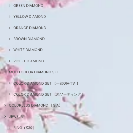
GREEN DIAMOND
YELLOW DIAMOND
ORANGE DIAMOND
BROWN DIAMOND
WHITE DIAMOND
VIOLET DIAMOND
MULTI COLOR DIAMOND SET
COLOR DIAMOND SET 【一部GIA付き】
COLOR DIAMOND SET 【未ソーティング】
COLORLESS DIAMOND 【GIA】
JEWELRY
RING（指輪）