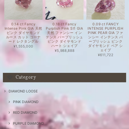
0.14 ct Fancy
0.18 ct Fancy
0.09 ct FANCY
Intense Pink GIA 天然
Purplish Pink SI1 GIA
INTENSE PURPLISH
ピンク ダイヤモンド
天然 ファンシー イン
PINK PEAR GIA ファ
ルース カット コーナ
テンス パープリッシュ
ンシー インテンス パ
ード レクタングル
ピンク ダイヤモンド
ープリッシュ ピンク
ハート シェイプ
ダイヤモンド ペア シ
¥1,555,000
ェイプ
¥5,988,888
¥611,722
Category
DIAMOND LOOSE
PINK DIAMOND
RED DIAMOND
PURPLE DIAMOND