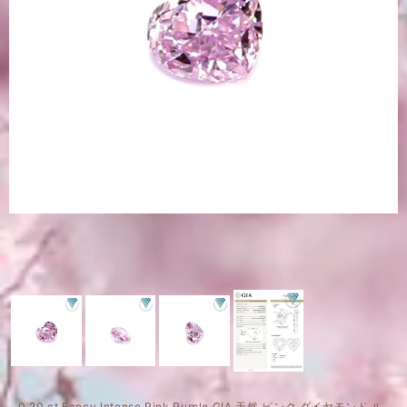
0.20 ct Fancy Intense Pink Purple GIA 天然 ピンク ダイヤモンド ル