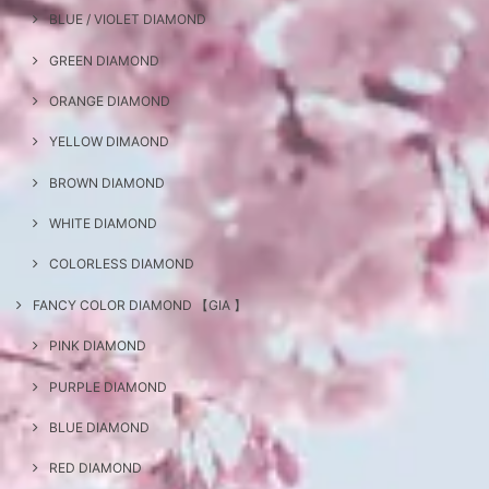
BLUE / VIOLET DIAMOND
GREEN DIAMOND
ORANGE DIAMOND
YELLOW DIMAOND
BROWN DIAMOND
WHITE DIAMOND
COLORLESS DIAMOND
FANCY COLOR DIAMOND 【GIA 】
PINK DIAMOND
PURPLE DIAMOND
BLUE DIAMOND
RED DIAMOND