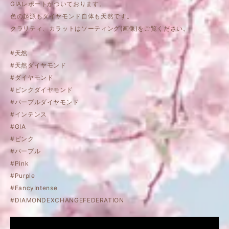
GIAレポートがついております。
色の起源もダイヤモンド自体も天然です。
クラリティ、カラットはソーティング(画像)をご覧ください。
#天然
#天然ダイヤモンド
#ダイヤモンド
#ピンクダイヤモンド
#パープルダイヤモンド
#インテンス
#GIA
#ピンク
#パープル
#Pink
#Purple
#FancyIntense
#DIAMONDEXCHANGEFEDERATION