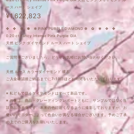
ース ハート シェイプ
¥1,622,823
✥ ✤ ✼ ✽ ✻ PINK PURPLE DIAMOND ❁ ✿ ✾ ✥ ✤
0.20 ct Fancy Intense Pink Purple GIA
天然 ピンク ダイヤモンド ルース ハート シェイプ
ご質問等ございましたら、どうぞお気軽にお問い合わせください。
天然 ルース カラーダイヤモンド 裸石
ご入金確認後ご納品までに7-10日ほどお時間をいただいております。
※ 私どもで扱うダイヤモンドはすべて新品です。
※ 画像は、商品・グレーディングレポートともに、サンプルではなく当
該商品の画像です。本来の色に近くなるように撮影しておりますが、お
使いのモニターによって色合いが異なる場合がございます。予めご了承
の上でのご購入をお願いいたします。