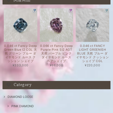
関連商品
0.046 ct Fancy Deep
0.066 ct Fancy Deep
0.046 ct FANCY
Green Blue I2 CGL 天
Purple Pink SI2 AGT
LIGHT GREENISH
然 グリーン ブルー ダ
天然 パープル ピンク
BLUE 天然 ブルー ダ
イヤモンド ルース ク
ダイヤモンド ルース
イヤモンド クッション
ッション シェイプ
ペアシェイプ
シェイプ CGL
¥333,000
¥88,000
¥220,000
Category
DIAMOND LOOSE
PINK DIAMOND