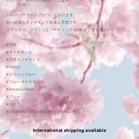
CGLのソーティングがついております。
色の起源もダイヤモンド自体も天然です。
クラリティ、カラットはソーティング(画像)をご覧ください。
#天然
#ダイヤモンド
#天然ダイヤモンド
#Fancy
#グリーンブルー
#ブルーダイヤモンド
#GreenishBlue
#ブルー
#CGL
#DIAMONDEXCHANGEFEDERATION
International shipping available