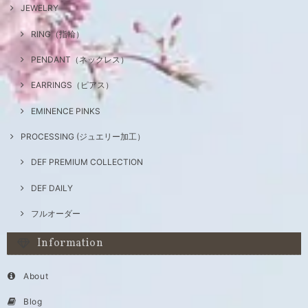
JEWELRY
RING（指輪）
PENDANT（ネックレス）
EARRINGS（ピアス）
EMINENCE PINKS
PROCESSING (ジュエリー加工）
DEF PREMIUM COLLECTION
DEF DAILY
フルオーダー
Information
About
Blog