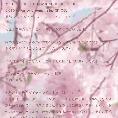
✿ ✤ ✼ ✽ BLUE DIAMOND ❁ ✿ ✤ ✼
0.060 ct Fancy Greenish Blue SI1 CGL
天然 ブルー ダイヤモンド クッションシェイプ
人気上昇中のカラーダイヤモンドを格安で出品します。
陽の光を浴びて光る白砂の海のような、良く晴れた朝の空のような、明
るく澄んだグリニッシュブルーのルースです。
ご質問等ございましたら、どうぞお気軽にお問い合わせください。
天然 ルース カラーダイヤモンド 裸石
国内在庫品
※ 私どもで扱うダイヤモンドはすべて新品です。
※ 画像は、商品・グレーディングレポートともに、サンプルではなく当
該商品の画像です。本来の色に近くなるように撮影しておりますが、お
使いのモニターによって色合いが異なる場合がございます。予めご了承
の上でのご購入をお願いいたします。