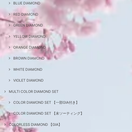
BLUE DIAMOND
RED DIAMOND
GREEN DIAMOND
YELLOW DIAMOND
ORANGE DIAMOND
BROWN DIAMOND
WHITE DIAMOND
VIOLET DIAMOND
MULTI COLOR DIAMOND SET
COLOR DIAMOND SET 【一部GIA付き】
COLOR DIAMOND SET 【未ソーティング】
COLORLESS DIAMOND 【GIA】