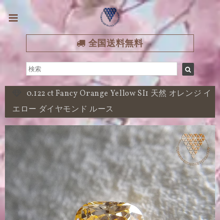
全国送料無料
0.122 ct Fancy Orange Yellow SI1 天然 オレンジ イ
エロー ダイヤモンド ルース