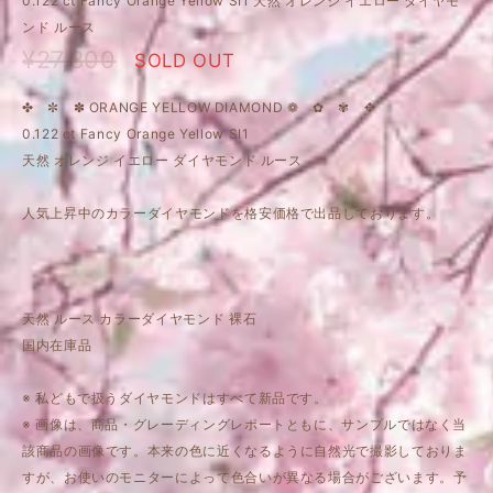
0.122 ct Fancy Orange Yellow SI1 天然 オレンジ イエロー ダイヤモ
ンド ルース
¥27,800
SOLD OUT
✤ ✼ ✽ ORANGE YELLOW DIAMOND ❁ ✿ ✾ ✥
0.122 ct Fancy Orange Yellow SI1
天然 オレンジ イエロー ダイヤモンド ルース
人気上昇中のカラーダイヤモンドを格安価格で出品しております。
天然 ルース カラーダイヤモンド 裸石
国内在庫品
※ 私どもで扱うダイヤモンドはすべて新品です。
※ 画像は、商品・グレーディングレポートともに、サンプルではなく当
該商品の画像です。本来の色に近くなるように自然光で撮影しておりま
すが、お使いのモニターによって色合いが異なる場合がございます。予