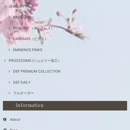
JEWELRY
RING（指輪）
PENDANT（ネックレス）
EARRINGS（ピアス）
EMINENCE PINKS
PROCESSING (ジュエリー加工）
DEF PREMIUM COLLECTION
DEF DAILY
フルオーダー
Information
About