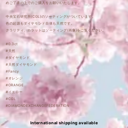
めご了承の上でのご購入をお願いいたします。
中央宝石研究所(CGL)のソーティングがついています。
色の起源もダイヤモンド自体も天然です。
クラリティ、カラットはソーティング(画像)をご覧ください。
#0.3ct
#天然
#ダイヤモンド
#天然ダイヤモンド
#Fancy
#オレンジ
#ORANGE
#イエロー
#CGL
#DIAMONDEXCHANGEFEDERATION
International shipping available