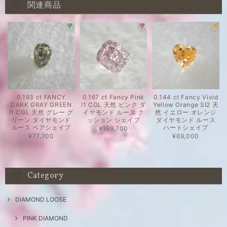
関連商品
0.193 ct FANCY
0.167 ct Fancy Pink
0.144 ct Fancy Vivid
DARK GRAY GREEN
I1 CGL 天然 ピンク ダ
Yellow Orange SI2 天
I1 CGL 天然 グレー グ
イヤモンド ルース ク
然 イエロー オレンジ
リーン ダイヤモンド
ッション シェイプ
ダイヤモンド ルース
ルース ペアシェイプ
ハートシェイプ
¥169,700
¥77,700
¥69,000
Category
DIAMOND LOOSE
PINK DIAMOND