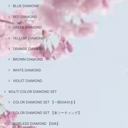
BLUE DIAMOND
RED DIAMOND
GREEN DIAMOND
YELLOW DIAMOND
ORANGE DIAMOND
BROWN DIAMOND
WHITE DIAMOND
VIOLET DIAMOND
MULTI COLOR DIAMOND SET
COLOR DIAMOND SET 【一部GIA付き】
COLOR DIAMOND SET 【未ソーティング】
COLORLESS DIAMOND 【GIA】