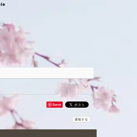
ble
Save
通報する