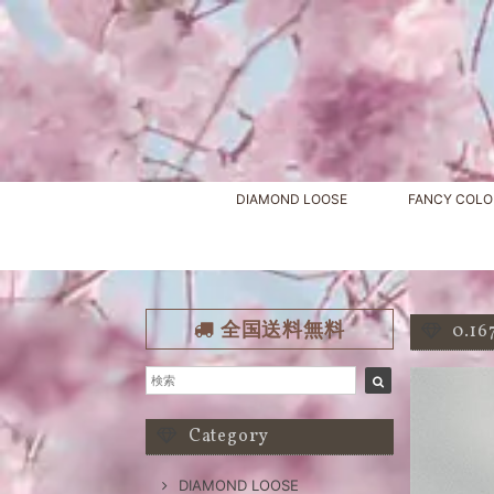
DIAMOND LOOSE
FANCY COLO
全国送料無料
0.1
Category
DIAMOND LOOSE