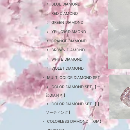
BLUE DIAMOND
RED DIAMOND
GREEN DIAMOND
YELLOW DIAMOND
ORANGE DIAMOND
BROWN DIAMOND
WHITE DIAMOND
VIOLET DIAMOND
MULTI COLOR DIAMOND SET
COLOR DIAMOND SET 【一
部GIA付き】
COLOR DIAMOND SET 【未
ソーティング】
COLORLESS DIAMOND 【GIA】