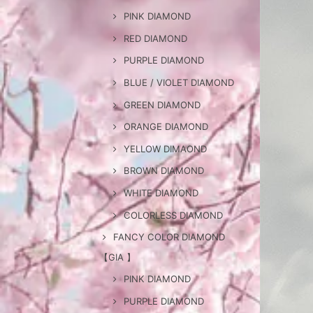
PINK DIAMOND
RED DIAMOND
PURPLE DIAMOND
BLUE / VIOLET DIAMOND
GREEN DIAMOND
ORANGE DIAMOND
YELLOW DIMAOND
BROWN DIAMOND
WHITE DIAMOND
COLORLESS DIAMOND
FANCY COLOR DIAMOND
【GIA 】
PINK DIAMOND
PURPLE DIAMOND