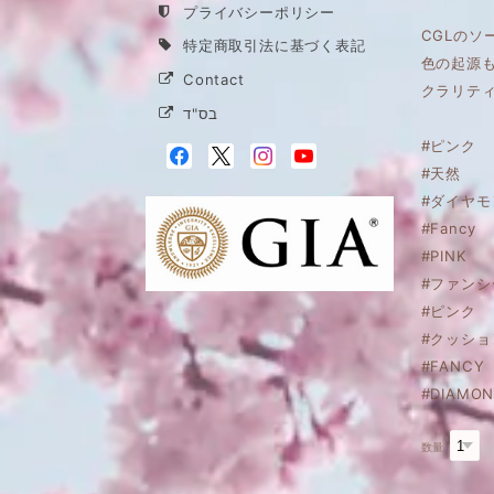
プライバシーポリシー
CGLのソ
特定商取引法に基づく表記
色の起源
Contact
クラリテ
בס"ד
#ピンク
#天然
#ダイヤモ
#Fancy
#PINK
#ファンシ
#ピンク
#クッショ
#FANCY
#DIAMON
数量