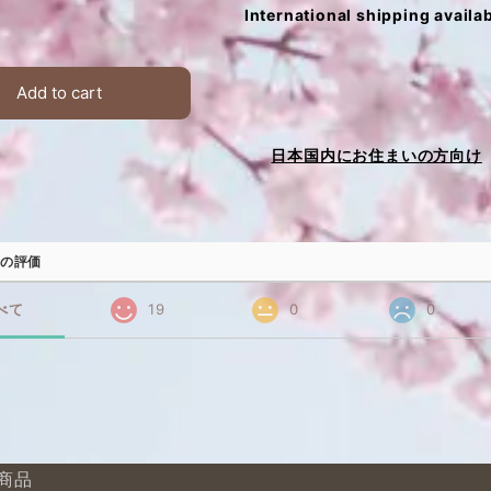
International shipping availa
Add to cart
日本国内にお住まいの方向け
の評価
べて
19
0
0
商品