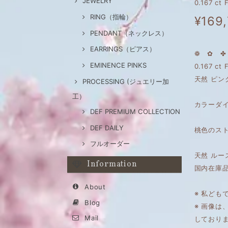
JEWELRY
0.167 
RING（指輪）
¥169
PENDANT（ネックレス）
EARRINGS（ピアス）
❁ ✿ ✤
EMINENCE PINKS
0.167 ct 
天然 ピン
PROCESSING (ジュエリー加
工）
カラーダ
DEF PREMIUM COLLECTION
DEF DAILY
桃色のス
フルオーダー
天然 ルー
Information
国内在庫
About
※ 私ども
Blog
※ 画像
Mail
しており